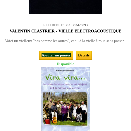
REFERENCE:
3521383425893
VALENTIN CLASTRIER - VIELLE ÉLECTROACOUSTIQUE
Voici un vielleux "pas comme les autres", venu à la vielle à roue sans passer...
Ajouter au panier
Détails
Disponible