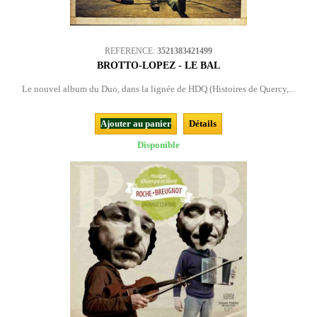
REFERENCE:
3521383421499
BROTTO-LOPEZ - LE BAL
Le nouvel album du Duo, dans la lignée de HDQ (Histoires de Quercy,...
Ajouter au panier
Détails
Disponible