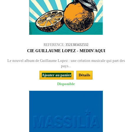
REFERENCE:
3521383432532
CIE GUILLAUME LOPEZ - MEDIN'AQUI
Le nouvel album de Guillaume Lopez : une création musicale qui part des
pays...
Ajouter au panier
Détails
Disponible