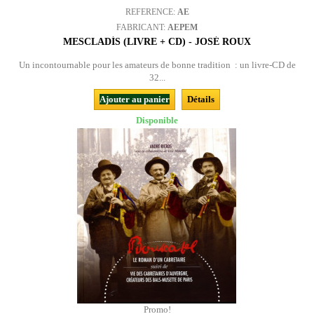
REFERENCE:
AE
FABRICANT:
AEPEM
MESCLADÍS (LIVRE + CD) - JOSÉ ROUX
Un incontournable pour les amateurs de bonne tradition : un livre-CD de
32...
Ajouter au panier
Détails
Disponible
Promo!