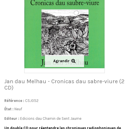
Agrandir
Jan dau Melhau - Cronicas dau sabre-viure (2
CD)
Référence :
CSJ052
État :
Neuf
Editeur :
Edicions dau Chamin de Sent Jaume
Un double CD pour réentendre les
chroniques radiophoniques
de