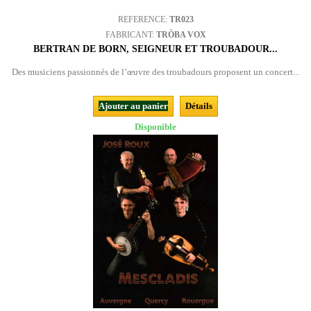
REFERENCE:
TR023
FABRICANT:
TRÒBA VOX
BERTRAN DE BORN, SEIGNEUR ET TROUBADOUR...
Des musiciens passionnés de l’œuvre des troubadours proposent un concert...
Ajouter au panier
Détails
Disponible