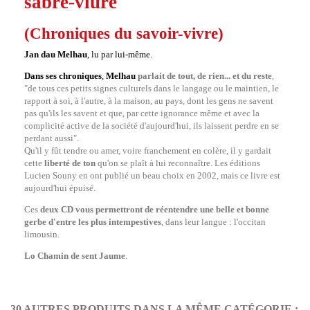
sabre-viure
(Chroniques du savoir-vivre)
Jan dau Melhau
, lu par lui-même.
Dans ses chroniques
,
Melhau
parlait de tout, de rien... et du reste
,
"de tous ces petits signes culturels dans le langage ou le maintien, le
rapport à soi, à l'autre, à la maison, au pays, dont les gens ne savent
pas qu'ils les savent et que, par cette ignorance même et avec la
complicité active de la société d'aujourd'hui, ils laissent perdre en se
perdant aussi".
Qu'il y fût tendre ou amer, voire franchement en colère, il y gardait
cette
liberté de ton
qu'on se plaît à lui reconnaître. Les éditions
Lucien Souny en ont publié un beau choix en 2002, mais ce livre est
aujourd'hui épuisé.
Ces
deux CD vous permettront de réentendre une belle et bonne
gerbe
d'entre les plus intempestives
, dans leur langue : l'occitan
limousin.
Lo Chamin de sent Jaume
.
30 AUTRES PRODUITS DANS LA MÊME CATÉGORIE :