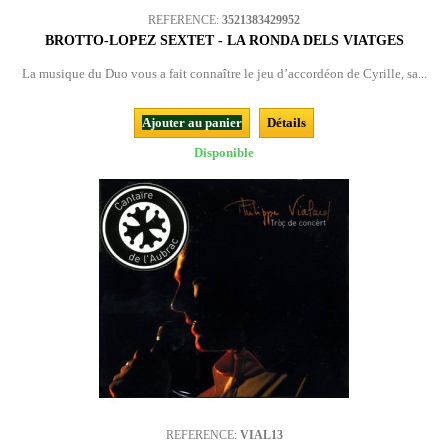
REFERENCE:
3521383429952
BROTTO-LOPEZ SEXTET - LA RONDA DELS VIATGES
La musique du Duo vous a fait connaître le jeu d’accordéon de Cyrille, sa...
Ajouter au panier
Détails
Disponible
REFERENCE:
VIAL13