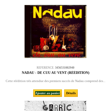
REFERENCE:
3456531002940
NADAU - DE CUU AU VENT (RÉÉDITION)
Cette réédition très attendue des premiers succès de Nadau comprend des...
Ajouter au panier
Détails