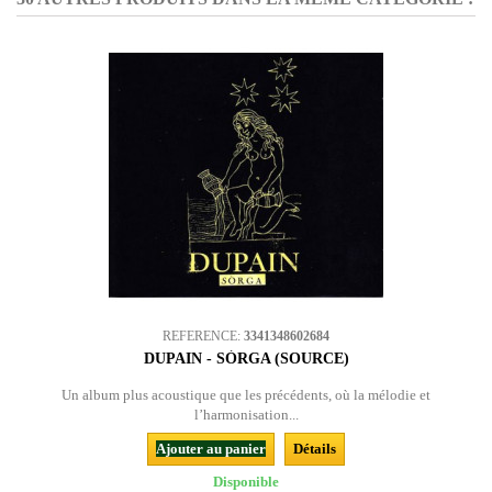
REFERENCE:
3341348602684
DUPAIN - SÒRGA (SOURCE)
Un album plus acoustique que les précédents, où la mélodie et
l’harmonisation...
Ajouter au panier
Détails
Disponible