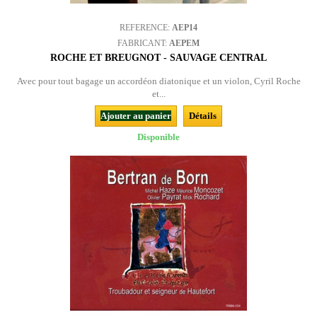
REFERENCE:
AEP14
FABRICANT:
AEPEM
ROCHE ET BREUGNOT - SAUVAGE CENTRAL
Avec pour tout bagage un accordéon diatonique et un violon, Cyril Roche
et...
Ajouter au panier
Détails
Disponible