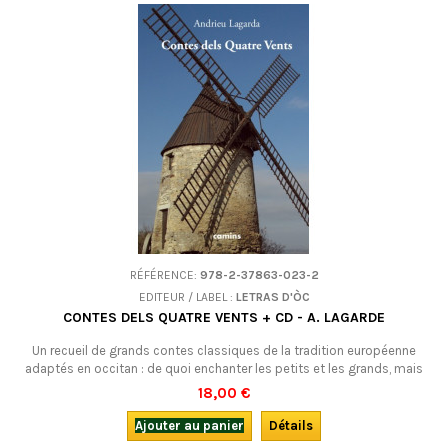
désormais épuisé.
RÉFÉRENCE:
978-2-37863-023-2
EDITEUR / LABEL :
LETRAS D'ÒC
CONTES DELS QUATRE VENTS + CD - A. LAGARDE
Un recueil de grands contes classiques de la tradition européenne
adaptés en occitan : de quoi enchanter les petits et les grands, mais
aussi un excellent moyen pour améliorer sa connaissance de la langue
18,00 €
occitane et donner envie de mieux la maîtriser.Avec CD mp3.
Ajouter au panier
Détails