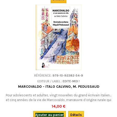
RÉFÉRENCE:
979-10-92382-54-9
EDITEUR / LABEL :
EDITE-MOI !
MARCOVALDO - ITALO CALVINO, M. PEDUSSAUD
Pour adolescents et adultes, vingt nouvelles du grand écrivain italien...
et cinq années de la vie de Marcovaldo, manœuvre d’origine rurale qui
est obligé de s'exiler dans les grandes villes du 20e s. pour nourrir sa
14,00 €
famille. Un personnage attachant, proche de Charlot, et un vrai bonheur
de lecture ! En occitan.
Ajouter au panier
Détails