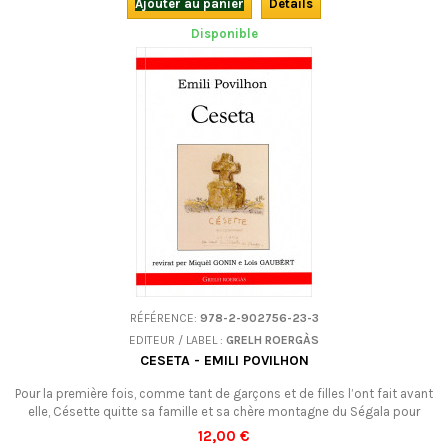
Ajouter au panier
Détails
Disponible
RÉFÉRENCE:
978-2-902756-23-3
EDITEUR / LABEL :
GRELH ROERGÀS
CESETA - EMILI POVILHON
Pour la première fois, comme tant de garçons et de filles l’ont fait avant
elle, Césette quitte sa famille et sa chère montagne du Ségala pour
aller travailler dans un grand domaine du Rouergue… La traduction
12,00 €
occitane d'un joli roman paysan du montalbanais Emile Pouvillon,