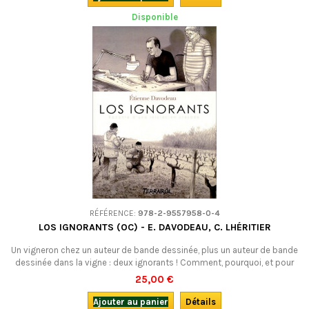
Disponible
RÉFÉRENCE:
978-2-9557958-0-4
LOS IGNORANTS (OC) - E. DAVODEAU, C. LHÉRITIER
Un vigneron chez un auteur de bande dessinée, plus un auteur de bande
dessinée dans la vigne : deux ignorants ! Comment, pourquoi, et pour
qui faire des livres ou du vin ? Les réponses à ces questions forment le
25,00 €
récit vivant et joyeux d'une initiation croisée. Nous vous proposons ici
la version occitane de ce réjouissant roman graphique. ATTENTION :...
Ajouter au panier
Détails