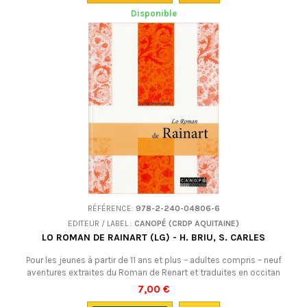
Disponible
RÉFÉRENCE:
978-2-240-04806-6
EDITEUR / LABEL :
CANOPÉ (CRDP AQUITAINE)
LO ROMAN DE RAINART (LG) - H. BRIU, S. CARLES
Pour les jeunes à partir de 11 ans et plus – adultes compris – neuf
aventures extraites du Roman de Renart et traduites en occitan
(languedocien). De quoi découvrir ou redécouvrir cette grande oeuvre
7,00 €
patrimoniale de l'Europe dans ses liens avec le monde des