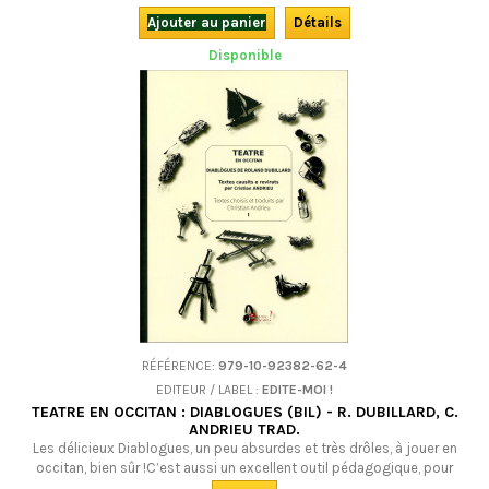
Césette (1882), qui fut couronné par l'Académie française.
Ajouter au panier
Détails
Disponible
RÉFÉRENCE:
979-10-92382-62-4
EDITEUR / LABEL :
EDITE-MOI !
TEATRE EN OCCITAN : DIABLOGUES (BIL) - R. DUBILLARD, C.
ANDRIEU TRAD.
Les délicieux Diablogues, un peu absurdes et très drôles, à jouer en
occitan, bien sûr !C’est aussi un excellent outil pédagogique, pour
adolescents et adultes. Bilingue. DÉSOLÉS : DÉSORMAIS ÉPUISÉ CHEZ