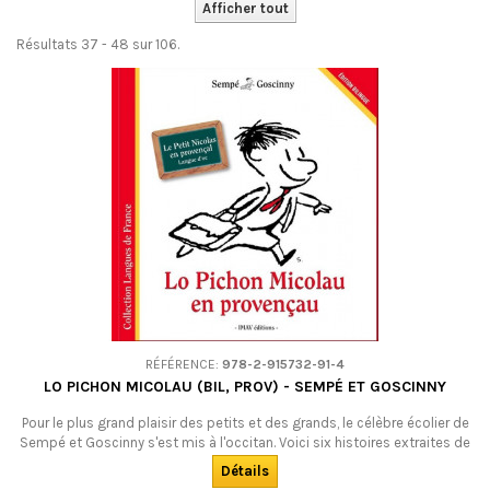
Afficher tout
Résultats 37 - 48 sur 106.
RÉFÉRENCE:
978-2-915732-91-4
LO PICHON MICOLAU (BIL, PROV) - SEMPÉ ET GOSCINNY
Pour le plus grand plaisir des petits et des grands, le célèbre écolier de
Sempé et Goscinny s'est mis à l'occitan. Voici six histoires extraites de
La rentrée du Petit Nicolas en occitan provençal. A découvrir, en famille –
Détails
et même à l'école : es chanut ! Bilingue. DÉSOLÉS : ce livre est