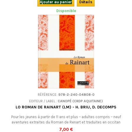
troubadours.
Ajouter au panier
Détails
Disponible
RÉFÉRENCE:
978-2-240-04808-0
EDITEUR / LABEL :
CANOPÉ (CRDP AQUITAINE)
LO ROMAN DE RAINART (LM) - H. BRIU, D. DECOMPS
Pour les jeunes à partir de 11 ans et plus – adultes compris – neuf
aventures extraites du Roman de Renart et traduites en occitan
(limousin). De quoi découvrir ou redécouvrir cette grande oeuvre
7,00 €