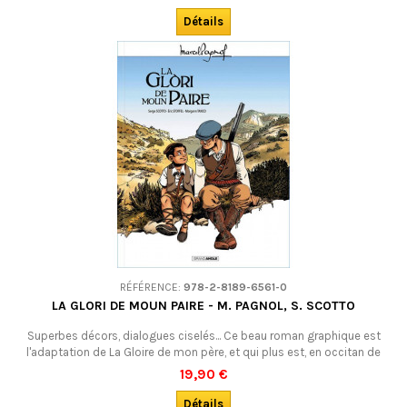
patrimoniale de l'Europe dans ses liens avec le monde des
troubadours. DÉSOLÉS : ÉPUISÉ.
Détails
RÉFÉRENCE:
978-2-8189-6561-0
LA GLORI DE MOUN PAIRE - M. PAGNOL, S. SCOTTO
Superbes décors, dialogues ciselés... Ce beau roman graphique est
l'adaptation de La Gloire de mon père, et qui plus est, en occitan de
Provence (graphie mistralienne).Adolescents et adultes y trouveront
19,90 €
leur compte. DÉSOLÉS : ÉPUISÉ !
Détails