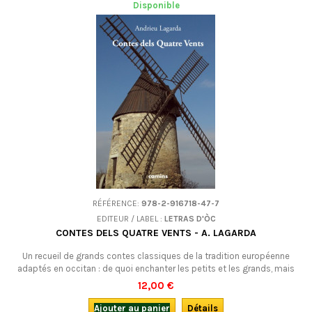
Disponible
RÉFÉRENCE:
978-2-916718-47-7
EDITEUR / LABEL :
LETRAS D'ÒC
CONTES DELS QUATRE VENTS - A. LAGARDA
Un recueil de grands contes classiques de la tradition européenne
adaptés en occitan : de quoi enchanter les petits et les grands, mais
aussi un excellent moyen pour améliorer sa connaissance de la langue
12,00 €
occitane et donner envie de mieux la maîtriser. En occitan
(languedocien).
Ajouter au panier
Détails