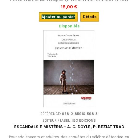
joyaux de la grande littérature européenne.En occitan, avec CD mp3.
18,00 €
Ajouter au panier
Détails
Disponible
RÉFÉRENCE:
978-2-85910-598-3
EDITEUR / LABEL :
IEO EDICIONS
ESCANDALS E MISTÈRIS - A. C. DOYLE, P. BEZIAT TRAD
Pour adolescents et adultes, des enquêtes du célèbre détective, en