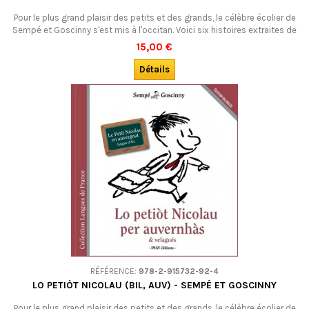
Pour le plus grand plaisir des petits et des grands, le célèbre écolier de
Sempé et Goscinny s'est mis à l'occitan. Voici six histoires extraites de
La rentrée du Petit Nicolas en occitan languedocien. A découvrir, en
15,00 €
famille ou à l'école : es de primièra !Bilingue. DÉSOLÉS : épuisé chez
l'éditeur.
Détails
RÉFÉRENCE:
978-2-915732-92-4
LO PETIÒT NICOLAU (BIL, AUV) - SEMPÉ ET GOSCINNY
Pour le plus grand plaisir des petits et des grands, le célèbre écolier de