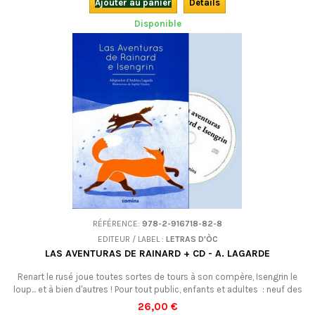
Ajouter au panier
Détails
Disponible
RÉFÉRENCE:
978-2-916718-82-8
EDITEUR / LABEL :
LETRAS D'ÒC
LAS AVENTURAS DE RAINARD + CD - A. LAGARDE
Renart le rusé joue toutes sortes de tours à son compère, Isengrin le
loup... et à bien d'autres ! Pour tout public, enfants et adultes : neuf des
épisodes les plus connus du fameux Roman de Renart, adaptés en
26,00 €
occitan.Avec CD.