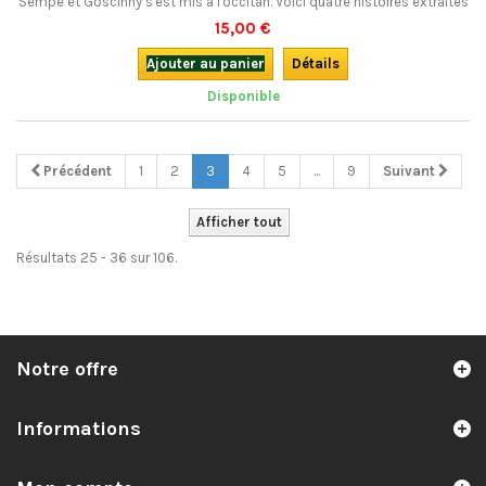
Sempé et Goscinny s'est mis à l'occitan. Voici quatre histoires extraites
de La rentrée du Petit Nicolas en occitan gascon. Qu’ei genhèc !Bilingue.
15,00 €
Ajouter au panier
Détails
Disponible
Précédent
1
2
3
4
5
...
9
Suivant
Afficher tout
Résultats 25 - 36 sur 106.
Notre offre
Informations