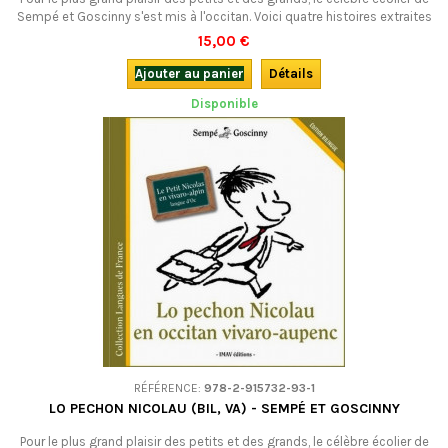
Sempé et Goscinny s'est mis à l'occitan. Voici quatre histoires extraites
de La rentrée du Petit Nicolas en occitan d'Auvergne et du Velay. A
15,00 €
découvrir en famille et même à l'école : quò-es bien de biais !Bilingue.
Ajouter au panier
Détails
Disponible
RÉFÉRENCE:
978-2-915732-93-1
LO PECHON NICOLAU (BIL, VA) - SEMPÉ ET GOSCINNY
Pour le plus grand plaisir des petits et des grands, le célèbre écolier de