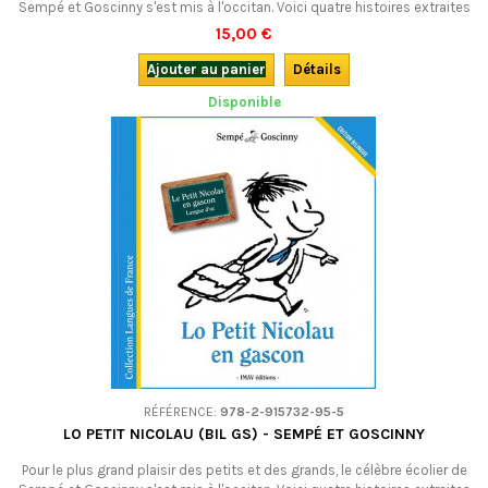
Sempé et Goscinny s'est mis à l'occitan. Voici quatre histoires extraites
de La rentrée du Petit Nicolas en occitan limousin. A découvrir, en famille
15,00 €
ou à l'école : quò es de prumiera !Bilingue. ATTENTION : DERNIER
EXEMPLAIRE !
Ajouter au panier
Détails
Disponible
RÉFÉRENCE:
978-2-915732-95-5
LO PETIT NICOLAU (BIL GS) - SEMPÉ ET GOSCINNY
Pour le plus grand plaisir des petits et des grands, le célèbre écolier de