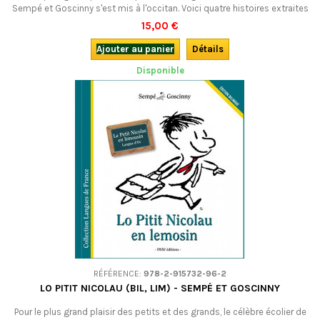
Sempé et Goscinny s'est mis à l'occitan. Voici quatre histoires extraites
de La rentrée du Petit Nicolas en occitan vivaro-alpin. Òu 'fant, tròp bien
15,00 €
!Bilingue.
Ajouter au panier
Détails
Disponible
RÉFÉRENCE:
978-2-915732-96-2
LO PITIT NICOLAU (BIL, LIM) - SEMPÉ ET GOSCINNY
Pour le plus grand plaisir des petits et des grands, le célèbre écolier de