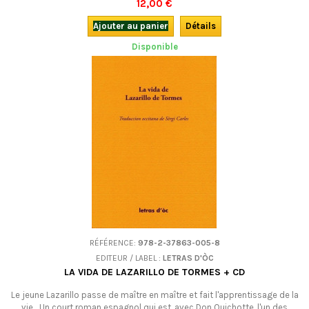
12,00 €
"patoisants", qui les ont traduites ou adaptées dans leur langue. Des
traductions plus ou moins fidèles, très souvent savoureuses et qui
Ajouter au panier
Détails
méritent...
Disponible
RÉFÉRENCE:
978-2-37863-005-8
EDITEUR / LABEL :
LETRAS D'ÒC
LA VIDA DE LAZARILLO DE TORMES + CD
Le jeune Lazarillo passe de maître en maître et fait l'apprentissage de la
vie... Un court roman espagnol qui est, avec Don Quichotte, l'un des