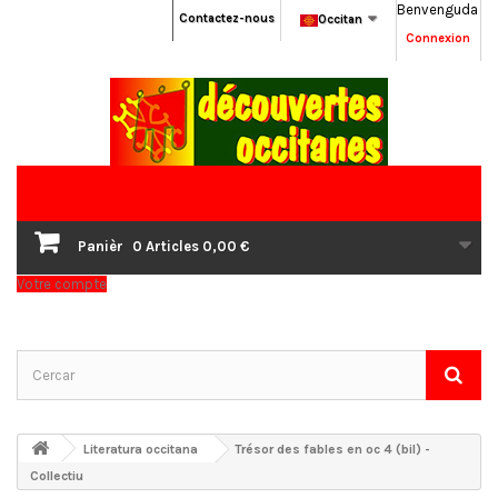
Benvenguda
Contactez-nous
Occitan
Connexion
Panièr
0
Articles
0,00 €
Votre compte
Literatura occitana
Trésor des fables en oc 4 (bil) -
Collectiu