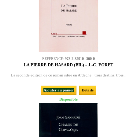
REFERENCE:
978-2-85910--560-0
LA PIERRE DE HASARD (BIL) - J.-C. FORÊT
La seconde édition de ce roman situé en Ardèche : trois destins, trois...
Ajouter au panier
Détails
Disponible