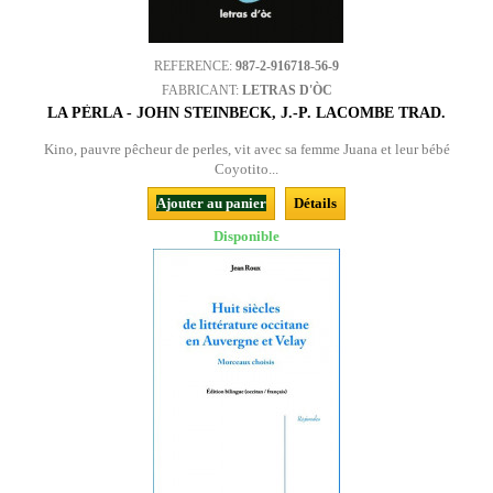
REFERENCE:
987-2-916718-56-9
FABRICANT:
LETRAS D'ÒC
LA PÈRLA - JOHN STEINBECK, J.-P. LACOMBE TRAD.
Kino, pauvre pêcheur de perles, vit avec sa femme Juana et leur bébé
Coyotito...
Ajouter au panier
Détails
Disponible