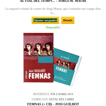
AL FIAL DEL TEMPS... - JÒRGI-M. MAURÍ
Lo segond volume de contes de Jòrgi Maury, que contunha son viatge dins
lo...
Ajouter au panier
Détails
Disponible
REFERENCE:
978-2-914662-10-9
FABRICANT:
OSTAL DEL LIBRE
FEMNAS (+ CD) - JOSÍ GUILHÒT