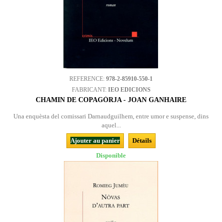
REFERENCE:
978-2-85910-550-1
FABRICANT:
IEO EDICIONS
CHAMIN DE COPAGÒRJA - JOAN GANHAIRE
Una enquèsta del comissari Darnaudguilhem, entre umor e suspense, dins
aquel...
Ajouter au panier
Détails
Disponible