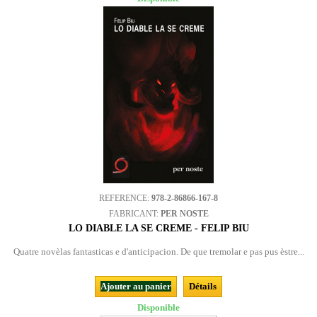
REFERENCE:
978-2-86866-167-8
FABRICANT:
PER NOSTE
LO DIABLE LA SE CREME - FELIP BIU
Quatre novèlas fantasticas e d'anticipacion. De que tremolar e pas pus èstre...
Ajouter au panier
Détails
Disponible