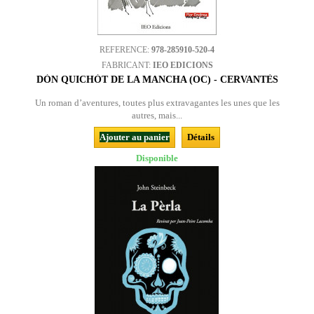
REFERENCE:
978-285910-520-4
FABRICANT:
IEO EDICIONS
DÒN QUICHÒT DE LA MANCHA (OC) - CERVANTÈS
Un roman d’aventures, toutes plus extravagantes les unes que les
autres, mais...
Ajouter au panier
Détails
Disponible