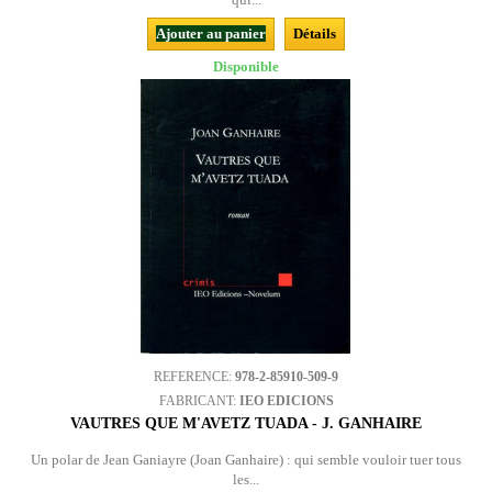
Ajouter au panier
Détails
Disponible
REFERENCE:
978-2-85910-509-9
FABRICANT:
IEO EDICIONS
VAUTRES QUE M'AVETZ TUADA - J. GANHAIRE
Un polar de Jean Ganiayre (Joan Ganhaire) : qui semble vouloir tuer tous
les...