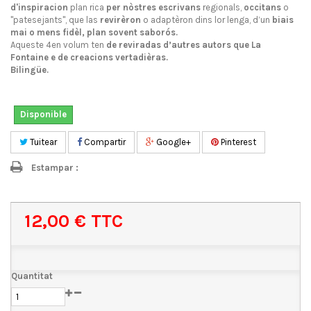
d'inspiracion
plan rica
per
nòstres escrivans
regionals,
occitans
o
"patesejants", que las
revirèron
o adaptèron dins lor lenga, d’un
biais
mai o mens fidèl, plan sovent saborós.
Aqueste 4en volum ten
de reviradas d’autres autors que La
Fontaine e de creacions vertadièras.
Bilingüe.
Disponible
Tuitear
Compartir
Google+
Pinterest
Estampar :
12,00 €
TTC
Quantitat