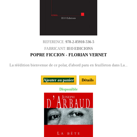
REFERENCE:
978-2-85910-536-5
FABRICANT:
IEO EDICIONS
POPRE FICCION - FLORIAN VERNET
La réédition bienvenue de ce polar, d'abord paru en feuilleton dans La...
Ajouter au panier
Détails
Disponible