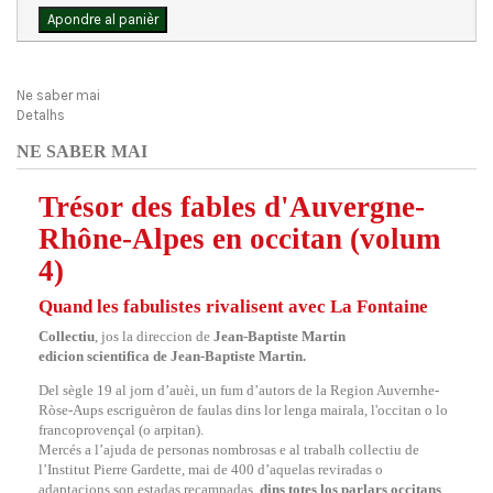
Apondre al panièr
Ne saber mai
Detalhs
NE SABER MAI
Trésor des fables d'Auvergne-
Rhône-Alpes en occitan (volum
4)
Quand les fabulistes rivalisent avec La Fontaine
Collectiu
, jos la direccion de
Jean-Baptiste Martin
edicion scientifica de Jean-Baptiste Martin.
Del sègle 19 al jorn d’auèi, un fum d’autors de la Region Auvernhe-
Ròse-Aups escriguèron de faulas dins lor lenga mairala, l'occitan o lo
francoprovençal (o arpitan).
Mercés a l’ajuda de personas nombrosas e al trabalh collectiu de
l’Institut Pierre Gardette, mai de 400 d’aquelas reviradas o
adaptacions son estadas recampadas,
dins totes los parlars occitans