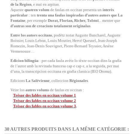
de la Region
, e mai en arpitan.
Aqueste
quatren volum
de faulas en occitan presenta un
interès
particular
: ten
trenta una faulas inspiradas d’autres autors que La
Fontaine
, per exemple
Dorat, Florian, Richer, Tolstoï
... mentre que
d’autras
son de creacions totalament originalas
.
Entre los autors occitans
, podètz notar Auguste Bancharel, Auguste
Boissier, Louis Lebrat, Louis Moutier, Hervé Quesnel, Jean-Joseph
Romezin, Jean-Denis Souvignet, Pierre-Bernard Teyssier, Arsène
Vermenouze…
Edicion bilingüa
: per cada faula avètz lo tèxte occitan dins la grafia
de l’autor amb la revirada francesa cap e cap e, a la seguida, per mai
d’una, la transcripcion occitana en grafia classica (IEO Droma).
Edicions
La Salévienne
, colleccion
Régionales
.
Veire los
autres volums
de faulas en occitan :
Trésor des fables en occitan volume
1
Trésor des fables en occitan volume
2
Trésor des fables en occitan volume 3
.
30 AUTRES PRODUITS DANS LA MÊME CATÉGORIE :