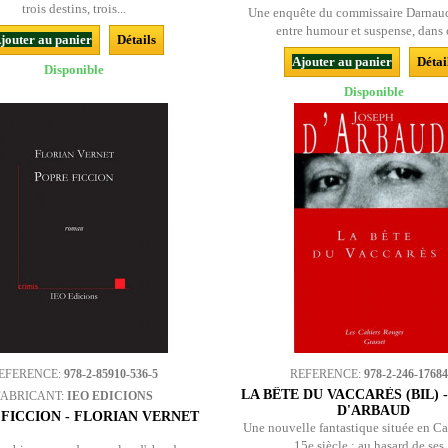
trois destins, trois...
Une enquête du commissaire Darnau
entre humour et suspense, dans c
jouter au panier
Détails
Ajouter au panier
Détai
Disponible
Disponible
EFERENCE:
978-2-85910-536-5
REFERENCE:
978-2-246-17684
LA BÊTE DU VACCARÈS (BIL) 
FABRICANT:
IEO EDICIONS
D'ARBAUD
FICCION - FLORIAN VERNET
Une nouvelle fantastique située en C
15e siècle : au hasard de ses.