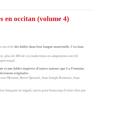
s en occitan (volume 4)
s ont écrit
des fables dans leur langue maternelle
,
l'occitan
tte, plus de 400 de ces traductions ou adaptations ont été
coprovençal.
nte et une fables inspirées d’autres auteurs que La Fontaine
,
ntièrement originales
.
Louis Moutier, Hervé Quesnel, Jean-Joseph Romezin, Jean-
ion française en regard, suivis pour beaucoup d’entre elles par