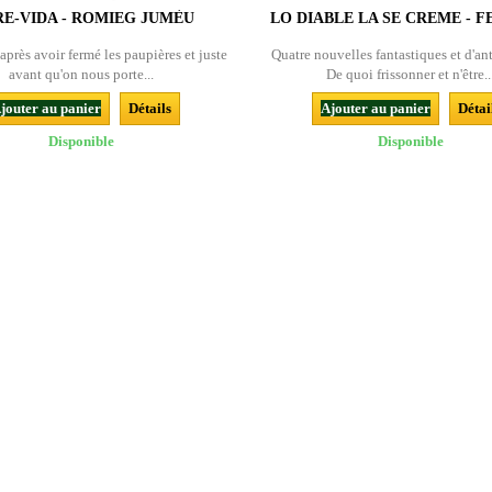
RE-VIDA - ROMIEG JUMÈU
LO DIABLE LA SE CREME - FE
e après avoir fermé les paupières et juste
Quatre nouvelles fantastiques et d'an
avant qu'on nous porte...
De quoi frissonner et n'être..
jouter au panier
Détails
Ajouter au panier
Détai
Disponible
Disponible