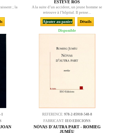
ESTEVE ROS
aissent ; la
A la suite d’un accident, un jeune homme se
retrouve à l’hôpital. Il pense...
ls
Ajouter au panier
Détails
Disponible
-1
REFERENCE:
978-2-85910-548-8
S
FABRICANT:
IEO EDICIONS
 JOAN
NÒVAS D'AUTRA PART - ROMIEG
JUMÈU