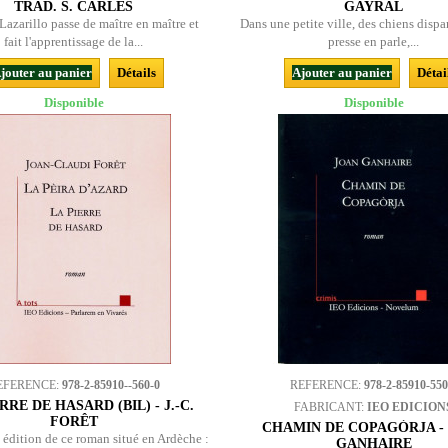
TRAD. S. CARLES
GAYRAL
Lazarillo passe de maître en maître et
Dans une petite ville, des chiens dispar
fait l'apprentissage de la...
presse en parle,...
jouter au panier
Détails
Ajouter au panier
Détai
Disponible
Disponible
EFERENCE:
978-2-85910--560-0
REFERENCE:
978-2-85910-550
RRE DE HASARD (BIL) - J.-C.
FABRICANT:
IEO EDICION
FORÊT
CHAMIN DE COPAGÒRJA -
édition de ce roman situé en Ardèche :
GANHAIRE