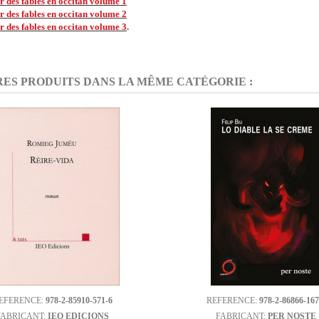
r des fables en occitan volume
1
r des fables en occitan volume
2
r des fables en occitan volume 3
.
RES PRODUITS DANS LA MÊME CATÉGORIE :
EFERENCE:
978-2-85910-571-6
REFERENCE:
978-2-86866-167
FABRICANT:
IEO EDICIONS
FABRICANT:
PER NOSTE