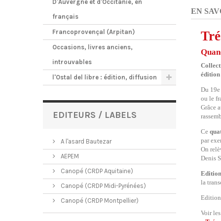
D'Auvergne et d'Occitanie, en
EN SAV
français
Francoprovençal (Arpitan)
Tré
Occasions, livres anciens,
Quand
introuvables
Collect
édition
l'Ostal del libre : édition, diffusion
Du 19e 
ou le f
Grâce a
EDITEURS / LABELS
rassemb
Ce
qua
par ex
A l'asard Bautezar
On rel
AEPEM
Denis S
Canopé (CRDP Aquitaine)
Edition
la tran
Canopé (CRDP Midi-Pyrénées)
Editio
Canopé (CRDP Montpellier)
Voir le