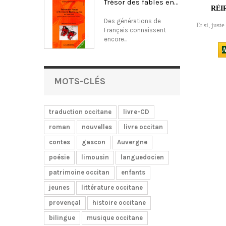
Trésor des fables en...
RÈI
Des générations de
Et si, just
Français connaissent
encore...
A
MOTS-CLÉS
traduction occitane
livre-CD
roman
nouvelles
livre occitan
contes
gascon
Auvergne
poésie
limousin
languedocien
patrimoine occitan
enfants
jeunes
littérature occitane
provençal
histoire occitane
bilingue
musique occitane