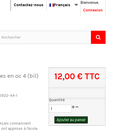
Bienvenue,
Contactez-nous
Français
Connexion
12,00 €
TTC
es en oc 4 (bil)
5922-44-1
Quantité
Ajouter au panier
ançais connaissent
s ont apprises à l'école.