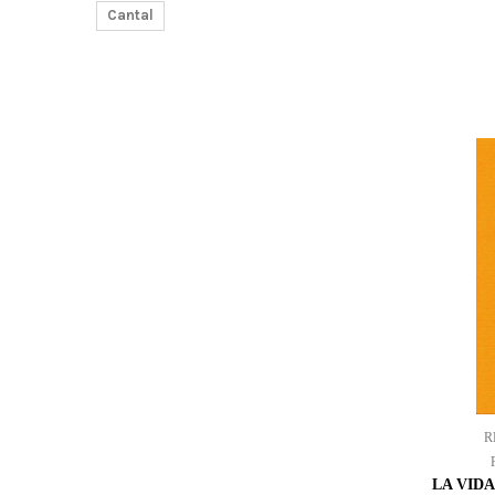
Cantal
R
LA VID