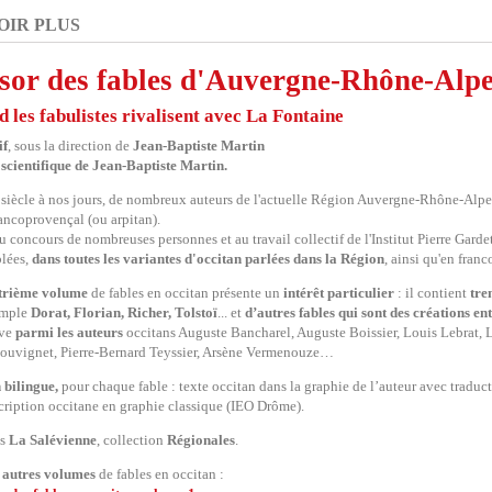
OIR PLUS
sor des fables d'Auvergne-Rhône-Alpe
 les fabulistes rivalisent avec La Fontaine
if
, sous la direction de
Jean-Baptiste Martin
 scientifique de Jean-Baptiste Martin.
siècle à nos jours, de nombreux auteurs de l'actuelle Région Auvergne-Rhône-Alpe
rancoprovençal (ou arpitan).
u concours de nombreuses personnes et au travail collectif de l'Institut Pierre Garde
lées,
dans toutes les variantes d'occitan parlées dans la Région
, ainsi qu'en fran
trième volume
de fables en occitan présente un
intérêt particulier
: il contient
tre
emple
Dorat, Florian, Richer, Tolstoï
... et
d’autres fables qui sont des créations e
ève
parmi les auteurs
occitans Auguste Bancharel, Auguste Boissier, Louis Lebrat, 
ouvignet, Pierre-Bernard Teyssier, Arsène Vermenouze…
 bilingue,
pour chaque fable : texte occitan dans la graphie de l’auteur avec traduct
scription occitane en graphie classique (IEO Drôme).
ns
La Salévienne
, collection
Régionales
.
s
autres volumes
de fables en occitan :