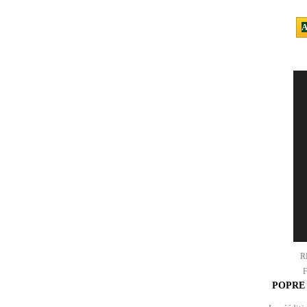
A
R
POPRE 