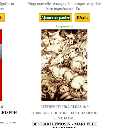
dguilhem,
Vingt nouvelles étranges, fantastiques et parfois
et...
bien inquiétantes...En...
ls
Ajouter au panier
Détails
Disponible
-8
REFERENCE:
978-2-913238-16-9
- JOSEPH
FABRICANT:
EDICIONS DAU CHAMIN DE
SENT JAUME
amargue au
BESTIARI LEMOSIN - MARCELLE
..