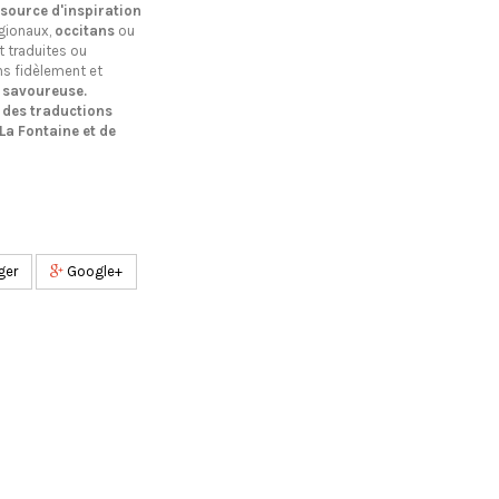
 source d'inspiration
gionaux,
occitans
ou
t traduites ou
ns fidèlement et
 savoureuse.
des traductions
La Fontaine et de
ger
Google+