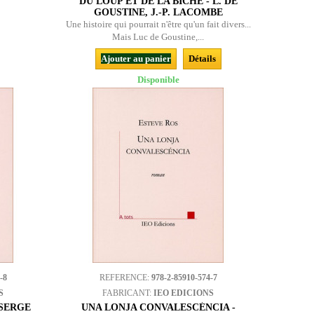
DU LOUP ET DE LA BICHE - L. DE
GOUSTINE, J.-P. LACOMBE
Une histoire qui pourrait n'être qu'un fait divers...
Mais Luc de Goustine,...
Ajouter au panier
Détails
Disponible
-8
REFERENCE:
978-2-85910-574-7
S
FABRICANT:
IEO EDICIONS
 SERGE
UNA LONJA CONVALESCÉNCIA -