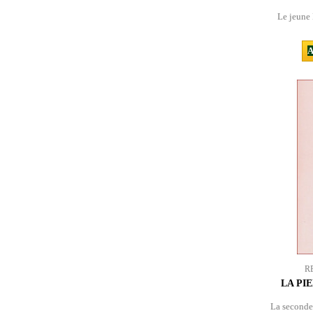
Le jeune 
A
R
LA PIE
La seconde 