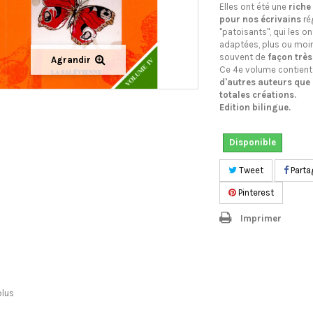
Elles ont été une
riche
pour
nos écrivains
ré
"patoisants", qui les on
adaptées, plus ou moi
souvent de
façon très
Agrandir
Ce 4e volume contient
d'autres auteurs que 
totales créations.
Edition bilingue.
Disponible
Tweet
Parta
Pinterest
Imprimer
plus