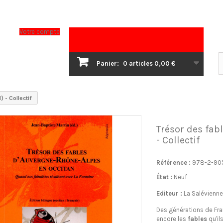
Votre compte
Panier:
0
articles
0,00 €
) - Collectif
Trésor des fabl
- Collectif
Référence :
978-2-90
État :
Neuf
Editeur :
La Salévienne
Des générations de Fr
encore les
fables
qu'il