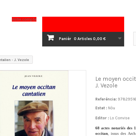
Votre compte
Panièr
0
Articles
0,00 €
talien - J. Vezole
Le moyen occit
J. Vezole
Referéncia:
9782951
Estat :
Nòu
Editor :
Lo Convise
68 actes notariés des 
occitan
, issus des Arc