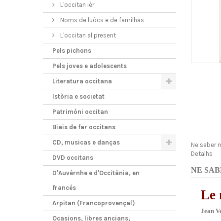
L'occitan ièr
Noms de luòcs e de familhas
L'occitan al present
Pels pichons
Pels joves e adolescents
Literatura occitana
Istòria e societat
Patrimòni occitan
Biais de far occitans
CD, musicas e danças
Ne saber 
Detalhs
DVD occitans
NE SAB
D'Auvèrnhe e d'Occitània, en
francés
Le 
Arpitan (Francoprovençal)
Jean V
Ocasions, libres ancians,