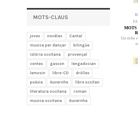
R
MOTS-CLAUS
FA
MOTS 
R
joves
novèlas
Cantal
Un riche 
t
musica per dançar
bilingüe
istòria occitana
provençal
A
contes
gascon
lengadocian
lemosin
libre-CD
dròlles
poësia
Auvernhe
libre occitan
literatura occitana
roman
musica occitana
Auvernha