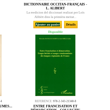
DICTIONNAIRE OCCITAN-FRANÇAIS -
L. ALIBERT
La reedicion del diccionari realizat per Loís
Alibèrt dins la primièra meitat...
Ajouter au panier
Détails
Disponible
-4
REFERENCE:
978-2-343-21340-8
MES...
ENTRE FRANCISATION ET