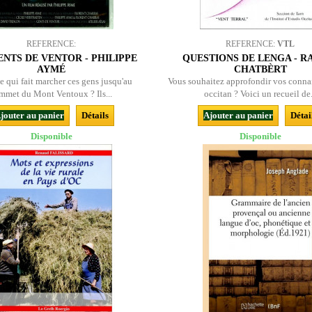
REFERENCE:
REFERENCE:
VTL
ENTS DE VENTOR - PHILIPPE
QUESTIONS DE LENGA - 
AYMÉ
CHATBÈRT
e qui fait marcher ces gens jusqu'au
Vous souhaitez approfondir vos conna
mmet du Mont Ventoux ? Ils...
occitan ? Voici un recueil de.
jouter au panier
Détails
Ajouter au panier
Détai
Disponible
Disponible