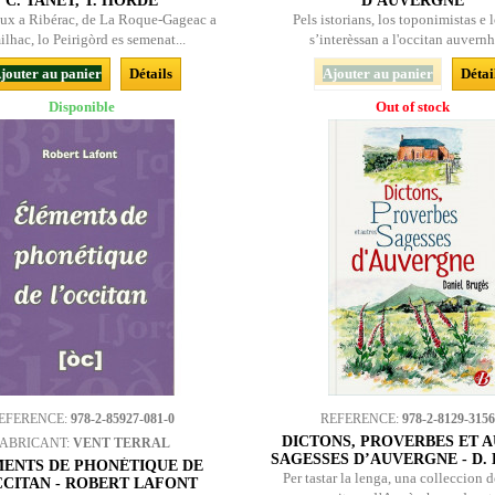
C. TANET, T. HORDÉ
D'AUVERGNE
ux a Ribérac, de La Roque-Gageac a
Pels istorians, los toponimistas e 
ilhac, lo Peirigòrd es semenat...
s’interèssan a l'occitan auvernha
jouter au panier
Détails
Ajouter au panier
Détai
Disponible
Out of stock
EFERENCE:
978-2-85927-081-0
REFERENCE:
978-2-8129-3156
DICTONS, PROVERBES ET 
FABRICANT:
VENT TERRAL
SAGESSES D’AUVERGNE - D.
ENTS DE PHONÉTIQUE DE
Per tastar la lenga, una colleccion d
CCITAN - ROBERT LAFONT