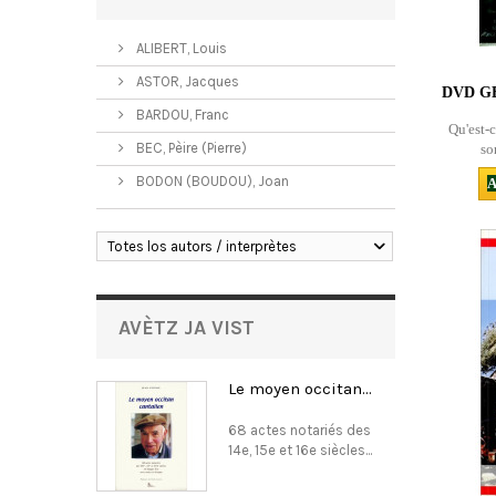
ALIBERT, Louis
ASTOR, Jacques
DVD G
BARDOU, Franc
Qu'est-c
BEC, Pèire (Pierre)
so
BODON (BOUDOU), Joan
A
Totes los autors / interprètes
AVÈTZ JA VIST
Le moyen occitan...
68 actes notariés des
14e, 15e et 16e siècles...