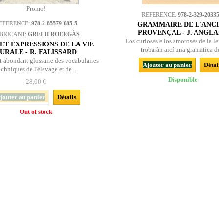
Promo!
REFERENCE:
978-2-329-20335
EFERENCE:
978-2-85579-085-5
GRAMMAIRE DE L'ANC
PROVENÇAL - J. ANGL
BRICANT:
GRELH ROERGÀS
Los curioses e los amoroses de la l
ET EXPRESSIONS DE LA VIE
trobaràn aicí una gramatica de
URALE - R. FALISSARD
et abondant glossaire des vocabulaires
Ajouter au panier
Détai
echniques de l'élevage et de...
Disponible
28,00 €
jouter au panier
Détails
Out of stock