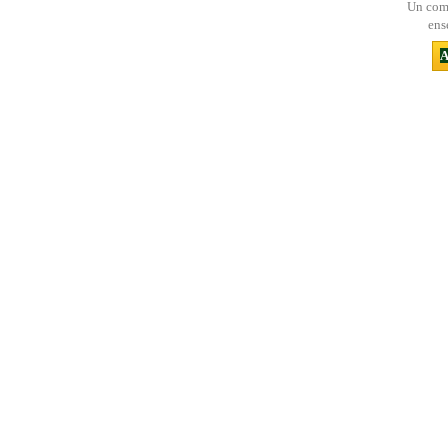
Un comp
ens
A