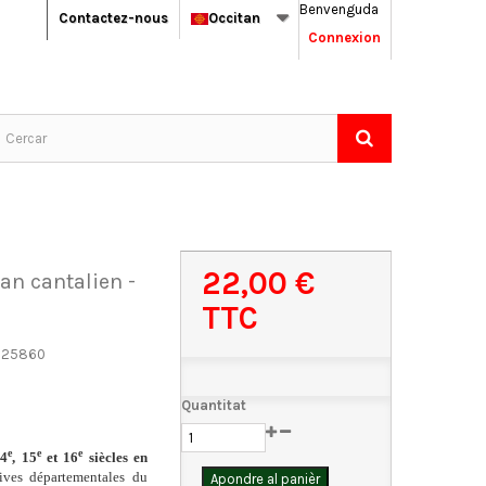
Benvenguda
Contactez-nous
Occitan
Connexion
22,00 €
an cantalien -
TTC
625860
Quantitat
e
e
e
14
, 15
et 16
siècles en
hives départementales du
Apondre al panièr