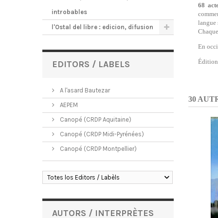
68 act
introbables
commerc
langue 
l'Ostal del libre : edicion, difusion
Chaque 
En occi
Éditio
EDITORS / LABELS
A l'asard Bautezar
30 AUT
AEPEM
Canopé (CRDP Aquitaine)
Canopé (CRDP Midi-Pyrénées)
Canopé (CRDP Montpellier)
Totes los Editors / Labèls
AUTORS / INTERPRÈTES