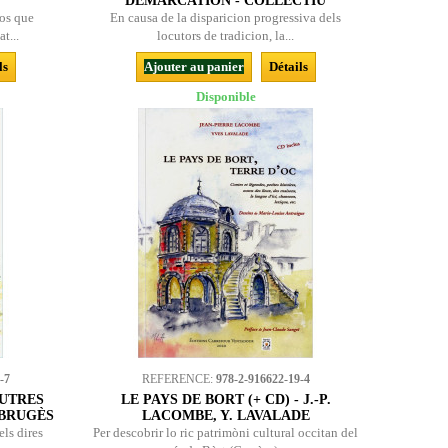
DÉMARCATION - COLLECTIU
los que
En causa de la disparicion progressiva dels
t...
locutors de tradicion, la...
ls
Ajouter au panier
Détails
Disponible
-7
REFERENCE:
978-2-916622-19-4
AUTRES
LE PAYS DE BORT (+ CD) - J.-P.
 BRUGÈS
LACOMBE, Y. LAVALADE
els dires
Per descobrir lo ric patrimòni cultural occitan del