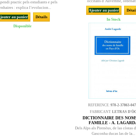
occitans d’Auvèrnhe, ordenats
endi practic pels estudiants e pels
enhaires : explica l’evolucion...
Ajouter au panier
Détai
jouter au panier
Détails
In Stock
Disponible
REFERENCE:
978-2-37863-047
FABRICANT:
LETRAS D'Ò
DICTIONNAIRE DES NOM
FAMILLE - A. LAGARD
Dels Alps als Pirenèus, de las còstas 
Gasconha ducas las de la...