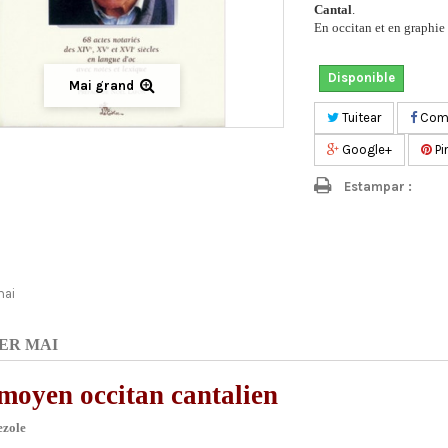
Cantal
.
En occitan et en graphie 
Disponible
Mai grand
Tuitear
Comp
Google+
Pi
Estampar :
mai
ER MAI
moyen occitan cantalien
ezole