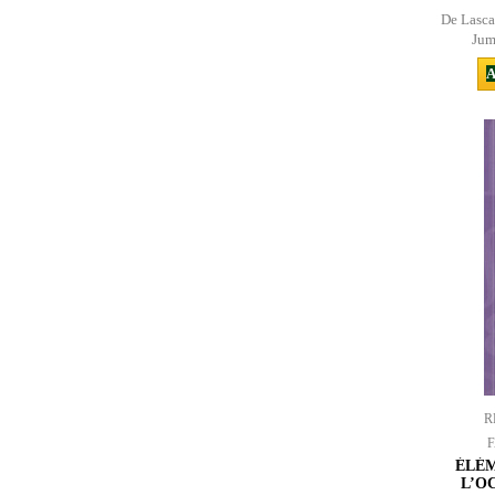
De Lasca
Jum
A
R
ÉLÉM
L’O