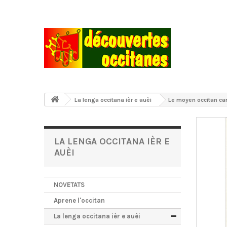
La lenga occitana ièr e auèi
Le moyen occitan can
LA LENGA OCCITANA IÈR E
AUÈI
NOVETATS
Aprene l'occitan
La lenga occitana ièr e auèi