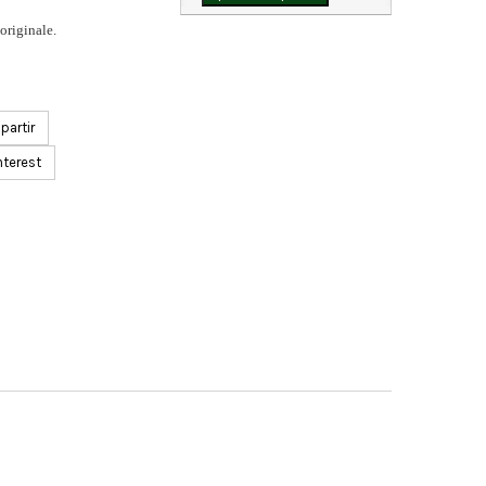
originale.
artir
nterest