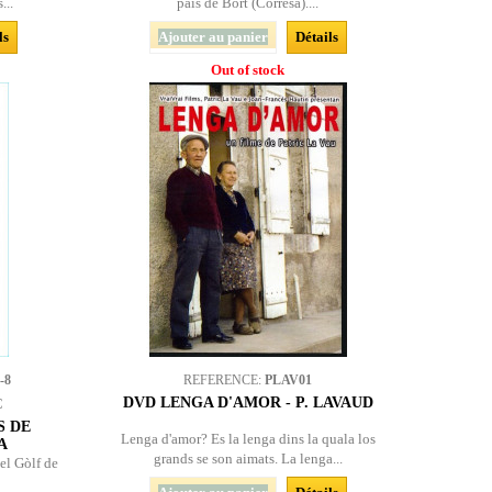
...
país de Bòrt (Corrèsa)....
ls
Ajouter au panier
Détails
Out of stock
-8
REFERENCE:
PLAV01
DVD LENGA D'AMOR - P. LAVAUD
C
S DE
Lenga d'amor? Es la lenga dins la quala los
A
grands se son aimats. La lenga...
del Gòlf de