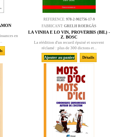
REFERENCE:
978-2-902756-17-9
RAMON
FABRICANT:
GRELH ROERGÀS
LA VINHA E LO VIN, PROVÈRBIS (BIL) -
issances en
Z. BOSC
..
La réédition d'un recueil épuisé et souvent
réclamé : plus de 300 dictons et...
ls
Ajouter au panier
Détails