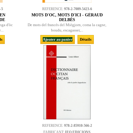
-5
REFERENCE:
978-2-7089-5423-6
IEN
MOTS D'OC, MOTS D'ICI - GÉRAUD
ADE
DELBÈS
enga d'òc
De mots del francés del Miègjorn, coma la cagne,
...
boudu, escagasser,...
ls
Ajouter au panier
Détails
REFERENCE:
978-2-85910-566-2
FABRICANT:
IEO EDICIONS