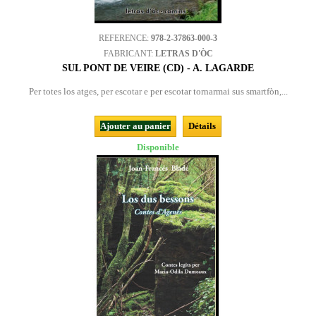
REFERENCE:
978-2-37863-000-3
FABRICANT:
LETRAS D'ÒC
SUL PONT DE VEIRE (CD) - A. LAGARDE
Per totes los atges, per escotar e per escotar tornarmai sus smartfòn,...
Ajouter au panier
Détails
Disponible