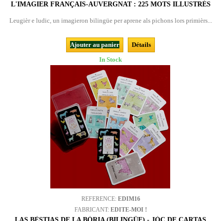
L'IMAGIER FRANÇAIS-AUVERGNAT : 225 MOTS ILLUSTRÉS
Leugièr e ludic, un imagieron bilingüe per aprene als pichons lors primièrs...
Ajouter au panier
Détails
In Stock
REFERENCE:
EDIM16
FABRICANT:
EDITE-MOI !
LAS BÈSTIAS DE LA BÒRIA (BILINGÜE) - JÒC DE CARTAS