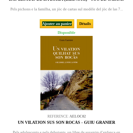
Pels pichons e la familha, un jòc de cartas sul modèle del jòc de las 7...
Ajouter au panier
Détails
Disponible
REFERENCE:
AELOC02
UN VILATJON SUS SON ROCÀS - GUIU GRANIER
Pels adolescents e pels debutants, un libre de sovenirs d’enfança en