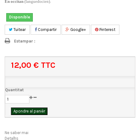
En occitan
(languedocien).
Disponible
Tuitear
Compartir
Google+
Pinterest
Estampar :
12,00 €
TTC
Quantitat
Apondre al panièr
Ne saber mai
Detalhs