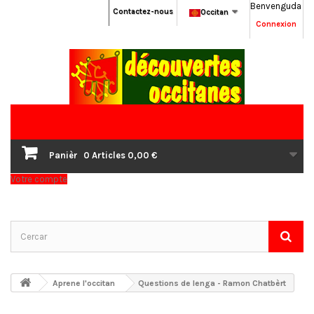
Benvenguda
Contactez-nous
Occitan
Connexion
Panièr
0
Articles
0,00 €
Votre compte
Aprene l'occitan
Questions de lenga - Ramon Chatbèrt