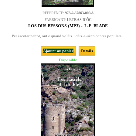
REFERENCE:
978-2-37863-009-6
FABRICANT:
LETRAS D'ÒC
LOS DUS BESSONS (MP3) - J.-F. BLADÉ
Per escotar pertot, ont e quand volètz : dètz-e-uèch contes populars...
Ajouter au panier
Détails
Disponible