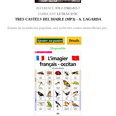
REFERENCE:
978-2-37863-015-7
FABRICANT:
LETRAS D'ÒC
TRES CASTÈLS DEL DIABLE (MP3) - A. LAGARDA
Eissuts de la tradicion populara, aicí avètz tres contes meravilhoses per...
Ajouter au panier
Détails
Disponible