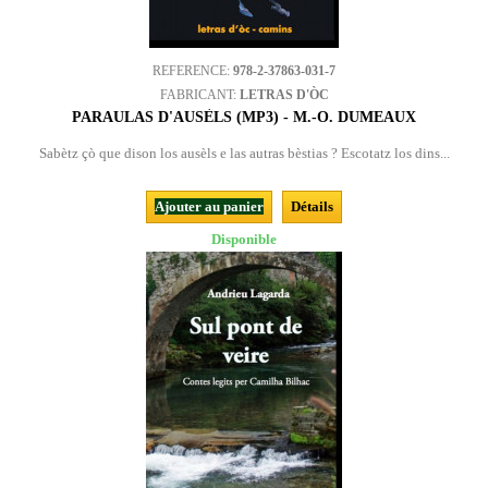
REFERENCE:
978-2-37863-031-7
FABRICANT:
LETRAS D'ÒC
PARAULAS D'AUSÈLS (MP3) - M.-O. DUMEAUX
Sabètz çò que dison los ausèls e las autras bèstias ? Escotatz los dins...
Ajouter au panier
Détails
Disponible