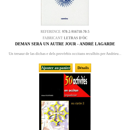
REFERENCE:
978-2-916718-70-5
FABRICANT:
LETRAS D'ÒC
DEMAN SERÀ UN AUTRE JOUR - ANDRÉ LAGARDE
Un tresaur de las dichas e dels provèrbis occitans reculhits per Andrieu...
Ajouter au panier
Détails