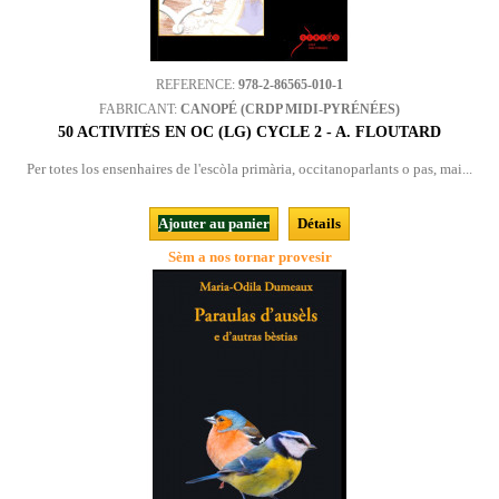
REFERENCE:
978-2-86565-010-1
FABRICANT:
CANOPÉ (CRDP MIDI-PYRÉNÉES)
50 ACTIVITÉS EN OC (LG) CYCLE 2 - A. FLOUTARD
Per totes los ensenhaires de l'escòla primària, occitanoparlants o pas, mai...
Ajouter au panier
Détails
Sèm a nos tornar provesir