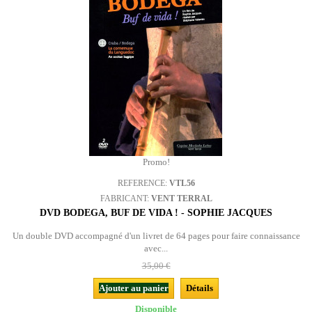
Promo!
REFERENCE:
VTL56
FABRICANT:
VENT TERRAL
DVD BODEGA, BUF DE VIDA ! - SOPHIE JACQUES
Un double DVD accompagné d'un livret de 64 pages pour faire connaissance
avec...
35,00 €
Ajouter au panier
Détails
Disponible