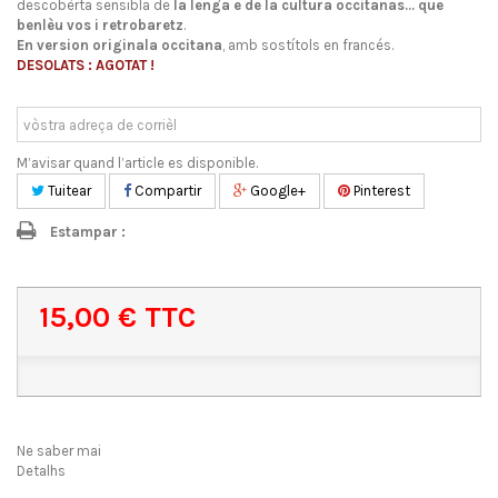
descobèrta sensibla de
la lenga e de la cultura occitanas... que
benlèu vos i retrobaretz
.
En version originala occitana
, amb sostítols en francés.
DESOLATS : AGOTAT !
M’avisar quand l’article es disponible.
Tuitear
Compartir
Google+
Pinterest
Estampar :
15,00 €
TTC
Ne saber mai
Detalhs