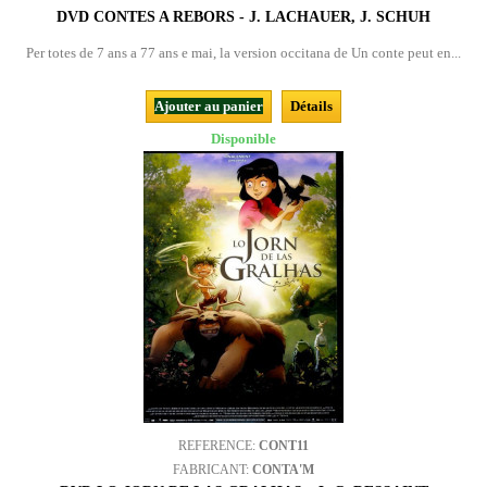
DVD CONTES A REBORS - J. LACHAUER, J. SCHUH
Per totes de 7 ans a 77 ans e mai, la version occitana de Un conte peut en...
Ajouter au panier
Détails
Disponible
REFERENCE:
CONT11
FABRICANT:
CONTA'M