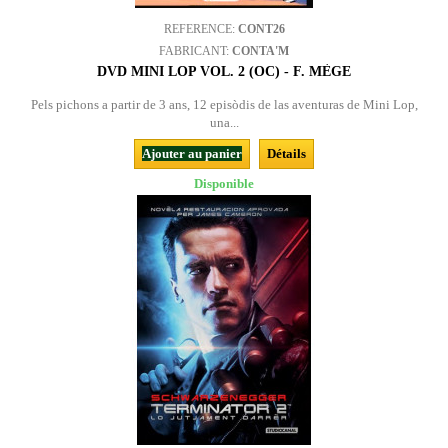
REFERENCE:
CONT26
FABRICANT:
CONTA'M
DVD MINI LOP VOL. 2 (OC) - F. MÈGE
Pels pichons a partir de 3 ans, 12 episòdis de las aventuras de Mini Lop,
una...
Ajouter au panier
Détails
Disponible