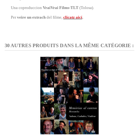
Una coproduccion
VraiVrai Films-TLT
(Tolosa)
.
Per
veire un extrach
del filme,
clicatz aicí
.
30 AUTRES PRODUITS DANS LA MÊME CATÉGORIE :