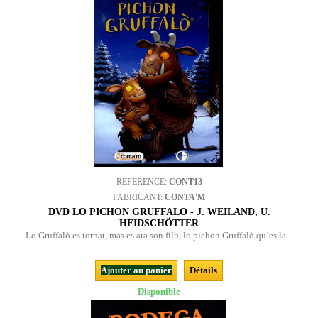
REFERENCE:
CONT13
FABRICANT:
CONTA'M
DVD LO PICHON GRUFFALÒ - J. WEILAND, U.
HEIDSCHÖTTER
Lo Gruffalò es tornat, mas es ara son filh, lo pichon Gruffalò qu’es la...
Ajouter au panier
Détails
Disponible