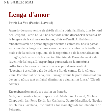
NE SABER MAI
Lenga d'amor
Patric La Vau (Patrick Lavaud)
A partir de sos sovenirs de dròlle
dins la bòria familiala, dins lo nòrd
del Perigòrd, Patric La Vau nos convida a una
descobèrta sensibla de
la lenga e de la cultura occitanas, d’ièr e d'auèi
. Al fial de sos
rencontres amb de personatges pertocants e caloroses, nos fa passar
son amor de la lenga occitana e nos mena suls camins de la tradicion
orala e de la cultura populara, de la toponimia e de la senhalizacion
bilingüa, del conte e de la creacion literària, de l'ensenhament e de
l'avenir de la lenga.
L'experiénça personala se fa memòria
collectiva
e la lenga occitana revèla sa part d'universalitat.
"
L'occitan i es culhit a ràs de vida e a flor de carn… Es lo còr que
vibra, l'occitanitat de cada jorn. L'image dobrís la pòrta d'un ostal que
deven lo nòstre tant es frairal d'intimitat e d'umanitat fonsa." (Claudi
Alranc)
En occitan (lemosin)
, sos-titolat en francés.
Amb, entre maites, la participacion de Madeleine Lavaud, Michèu
Chapduelh, Jan-Peire Reidi, Jan Ganhaire, Odette Marcillaud, Nicolas
Peuch, Ives Lavalada, Eric Sudrat e los mainatges de la Calandreta de
Peiregús.