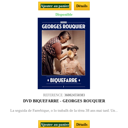
Ajouter au panier
Détails
Disponible
REFERENCE:
360024550383
DVD BIQUEFARRE - GEORGES ROUQUIER
La seguida de Farrebique, o lo trabalh de la tèrra 38 ans mai tard. Un...
Ajouter au panier
Détails