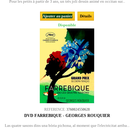
Pour les petits à partir de 3 ans, un très joli dessin animé en occitan sur...
Ajouter au panier
Détails
Disponible
REFERENCE:
3760024550628
DVD FARREBIQUE - GEORGES ROUQUIER
Las quatre sasons dins una bòria pichona, al moment que l'electricitat arriba...