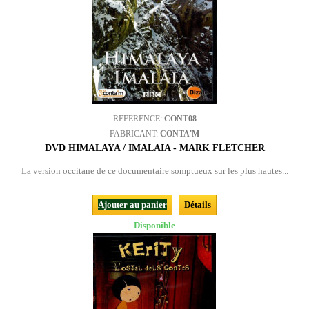
REFERENCE:
CONT08
FABRICANT:
CONTA'M
DVD HIMALAYA / IMALÀIA - MARK FLETCHER
La version occitane de ce documentaire somptueux sur les plus hautes...
Ajouter au panier
Détails
Disponible