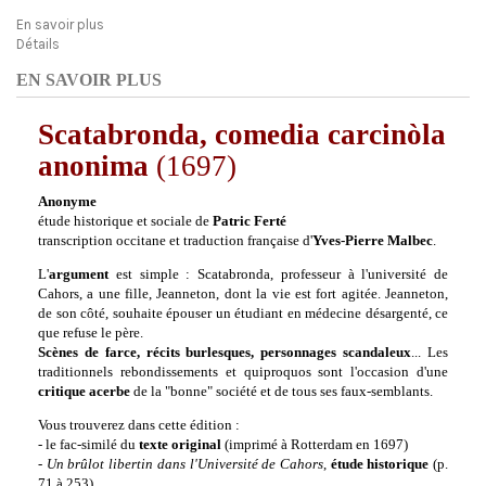
En savoir plus
Détails
EN SAVOIR PLUS
Scatabronda, comedia carcinòla
anonima
(1697)
Anonyme
étude historique et sociale de
Patric Ferté
transcription occitane et traduction française d'
Yves-Pierre Malbec
.
L'
argument
est simple :
Scatabronda,
professeur à l'université de
Cahors, a une fille, Jeanneton, dont la vie est fort agitée. Jeanneton,
de son côté, souhaite épouser un étudiant en médecine désargenté, ce
que refuse le père.
Scènes de farce, récits burlesques, personnages scandaleux
...
Les
traditionnels rebondissements et quiproquos sont l'occasion d'une
critique acerbe
de la "bonne" société et de tous ses faux-semblants.
Vous trouverez dans cette édition :
- le fac-similé du
texte original
(imprimé à Rotterdam en 1697)
-
Un brûlot libertin dans l'Université de Cahors
,
étude historique
(p.
71 à 253)