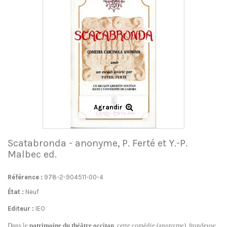
Agrandir
Scatabronda - anonyme, P. Ferté et Y.-P.
Malbec ed.
Référence :
978-2-904511-00-4
État :
Neuf
Editeur :
IEO
Dans le
patrimoine du théâtre occitan
, cette comédie (anonyme), frondeuse,