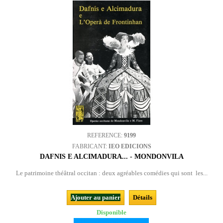
REFERENCE:
9199
FABRICANT:
IEO EDICIONS
DAFNIS E ALCIMADURA... - MONDONVILA
Le patrimoine théâtral occitan : deux agréables comédies qui sont les...
Ajouter au panier
Détails
Disponible