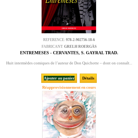
REFERENCE:
978-2-902756-18-6
FABRICANT:
GRELH ROERGÀS
ENTREMESES - CERVANTES, S. GAYRAL TRAD.
Huit intermèdes comiques de l’auteur de Don Quichotte – dont on connaît...
Ajouter au panier
Détails
Réapprovisionnement en cours