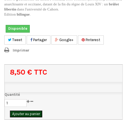
anarchisante et occitane, datant de la fin du règne de Louis XIV : un
brûlot
libertin
dans l'université de Cahors.
Edition
bilingue
.
Disponible
Tweet
Partager
Google+
Pinterest
Imprimer
8,50 €
TTC
Quantité
Ajouter au panier