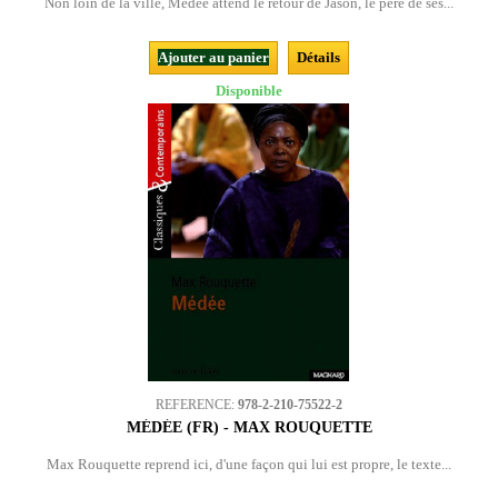
Non loin de la ville, Médée attend le retour de Jason, le père de ses...
Ajouter au panier
Détails
Disponible
REFERENCE:
978-2-210-75522-2
MÉDÉE (FR) - MAX ROUQUETTE
Max Rouquette reprend ici, d'une façon qui lui est propre, le texte...