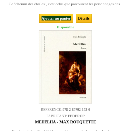
Ce "chemin des étoiles", c'est celui que parcourent les personnages des...
Ajouter au panier
Détails
Disponible
REFERENCE:
978-2-85792-153-0
FABRICANT:
FÉDÉROP
MEDELHA - MAX ROUQUETTE