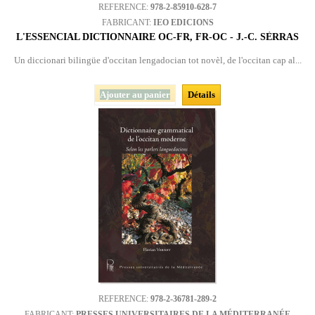
REFERENCE:
978-2-85910-628-7
FABRICANT:
IEO EDICIONS
L'ESSENCIAL DICTIONNAIRE OC-FR, FR-OC - J.-C. SÈRRAS
Un diccionari bilingüe d'occitan lengadocian tot novèl, de l'occitan cap al...
Ajouter au panier
Détails
REFERENCE:
978-2-36781-289-2
FABRICANT:
PRESSES UNIVERSITAIRES DE LA MÉDITERRANÉE