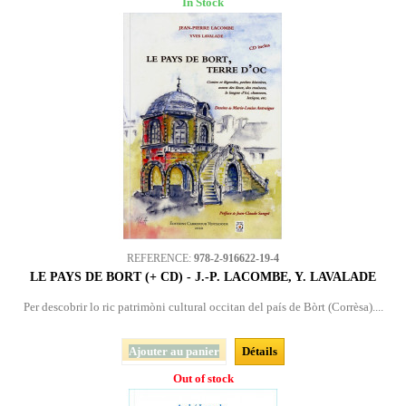
In Stock
REFERENCE:
978-2-916622-19-4
LE PAYS DE BORT (+ CD) - J.-P. LACOMBE, Y. LAVALADE
Per descobrir lo ric patrimòni cultural occitan del país de Bòrt (Corrèsa)....
Ajouter au panier
Détails
Out of stock