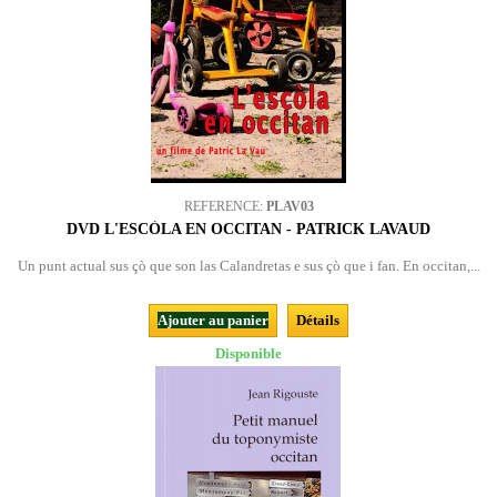
REFERENCE:
PLAV03
DVD L'ESCÒLA EN OCCITAN - PATRICK LAVAUD
Un punt actual sus çò que son las Calandretas e sus çò que i fan. En occitan,...
Ajouter au panier
Détails
Disponible