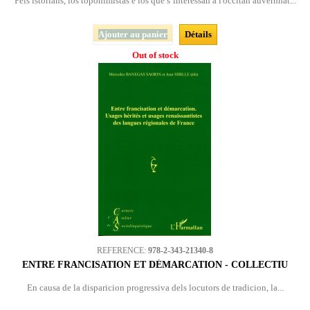
Pels istorians, los toponimistas e los que s’interèssan a l'occitan auvernhat...
Ajouter au panier
Détails
Out of stock
REFERENCE:
978-2-343-21340-8
ENTRE FRANCISATION ET DÉMARCATION - COLLECTIU
En causa de la disparicion progressiva dels locutors de tradicion, la...