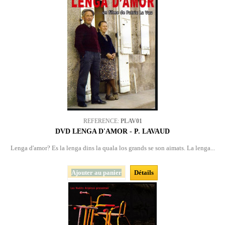
REFERENCE:
PLAV01
DVD LENGA D'AMOR - P. LAVAUD
Lenga d'amor? Es la lenga dins la quala los grands se son aimats. La lenga...
Ajouter au panier
Détails