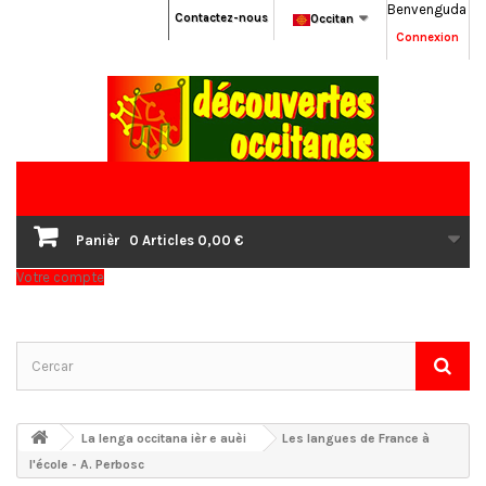
Benvenguda
Contactez-nous
Occitan
Connexion
Panièr
0
Articles
0,00 €
Votre compte
La lenga occitana ièr e auèi
Les langues de France à
l'école - A. Perbosc