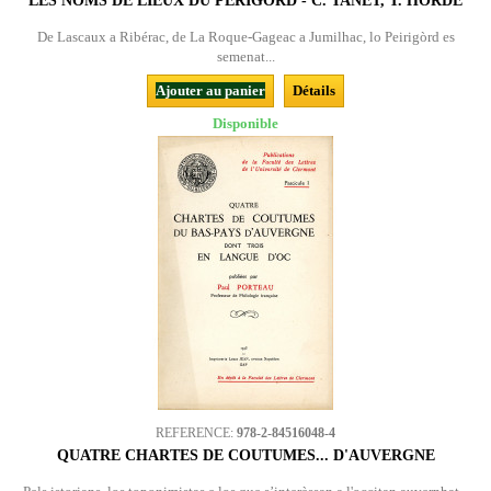
LES NOMS DE LIEUX DU PÉRIGORD - C. TANET, T. HORDÉ
De Lascaux a Ribérac, de La Roque-Gageac a Jumilhac, lo Peirigòrd es
semenat...
Ajouter au panier
Détails
Disponible
REFERENCE:
978-2-84516048-4
QUATRE CHARTES DE COUTUMES... D'AUVERGNE