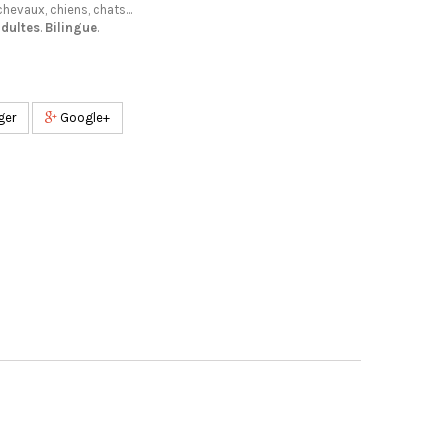
hevaux, chiens, chats...
adultes
.
Bilingue
.
ger
Google+