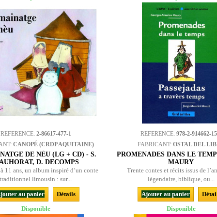
REFERENCE:
2-86617-477-1
REFERENCE:
978-2-914662-15
ANT:
CANOPÉ (CRDP AQUITAINE)
FABRICANT:
OSTAL DEL LI
NATGE DE NÈU (LG + CD) - S.
PROMENADES DANS LE TEMPS
AUHORAT, D. DECOMPS
MAURY
 à 11 ans, un album inspiré d’un conte
Trente contes et récits issus de l’a
traditionnel limousin : sur...
légendaire, biblique, ou...
jouter au panier
Détails
Ajouter au panier
Détai
Disponible
Disponible