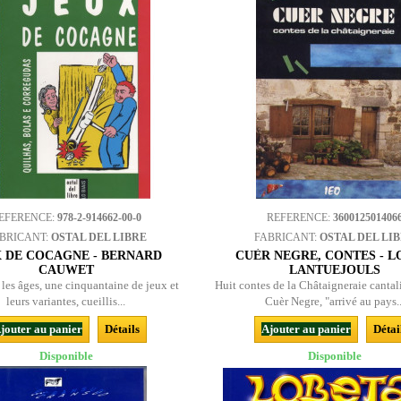
EFERENCE:
978-2-914662-00-0
REFERENCE:
360012501406
BRICANT:
OSTAL DEL LIBRE
FABRICANT:
OSTAL DEL LI
X DE COCAGNE - BERNARD
CUÈR NEGRE, CONTES - L
CAUWET
LANTUEJOULS
 les âges, une cinquantaine de jeux et
Huit contes de la Châtaigneraie cantal
leurs variantes, cueillis...
Cuèr Negre, "arrivé au pays..
jouter au panier
Détails
Ajouter au panier
Détai
Disponible
Disponible