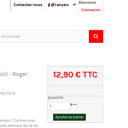
Bienvenue,
Contactez-nous
Français
Connexion
12,90 €
TTC
il) - Roger
297-02-6
Quantité
Ajouter au panier
imaux ? Ce livre vous
te les animaux de sa vie