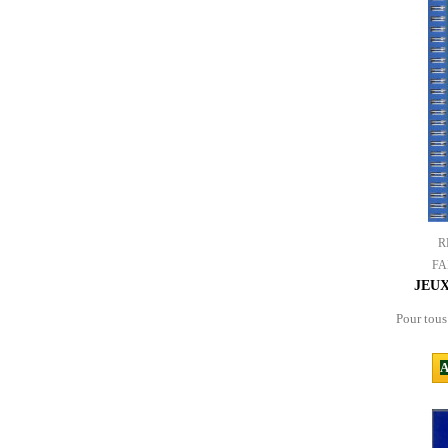
R
FA
JEU
Pour tous
A