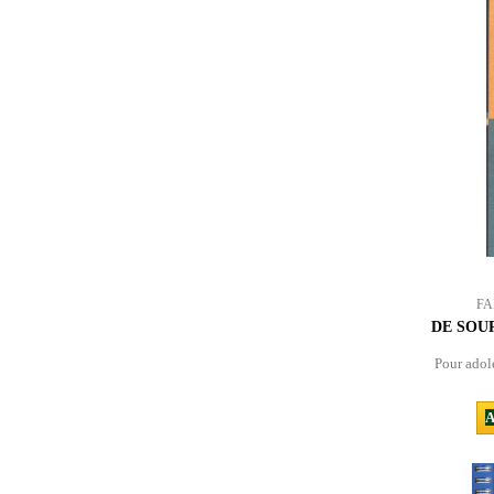
FA
DE SOU
Pour adole
A