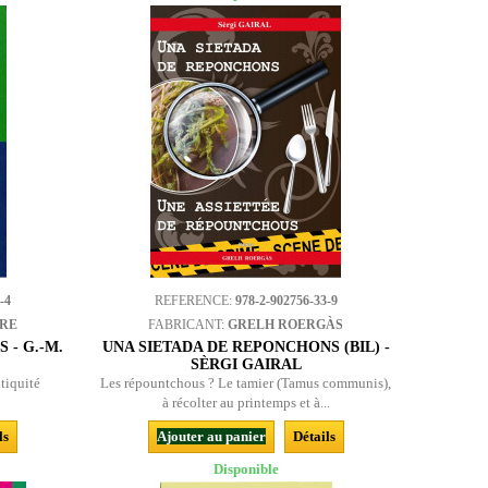
-4
REFERENCE:
978-2-902756-33-9
BRE
FABRICANT:
GRELH ROERGÀS
 - G.-M.
UNA SIETADA DE REPONCHONS (BIL) -
SÈRGI GAIRAL
ntiquité
Les répountchous ? Le tamier (Tamus communis),
à récolter au printemps et à...
ls
Ajouter au panier
Détails
Disponible