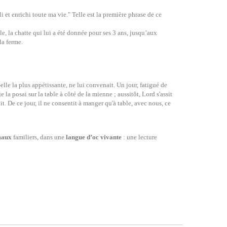
et enrichi toute ma vie." Telle est la première phrase de ce
, la chatte qui lui a été donnée pour ses 3 ans, jusqu’aux
la ferme.
lle la plus appétissante, ne lui convenait. Un jour, fatigué de
e la posai sur la table à côté de la mienne ; aussitôt, Lord s'assit
it. De ce jour, il ne consentit à manger qu'à table, avec nous, ce
imaux
familiers, dans une
langue d’oc vivante
: une lecture