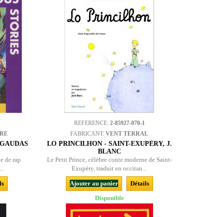
REFERENCE:
2-85927-070-1
BRE
FABRICANT:
VENT TERRAL
 GAUDAS
LO PRINCILHON - SAINT-EXUPÉRY, J.
BLANC
e de rap
Le Petit Prince, célèbre conte moderne de Saint-
..
Exupéry, traduit en occitan...
ls
Ajouter au panier
Détails
Disponible