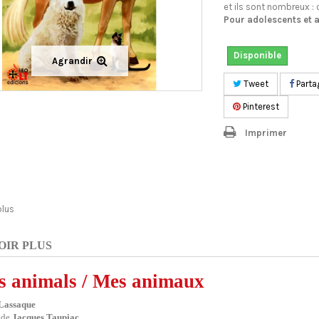
et ils sont nombreux : c
Pour adolescents et 
Disponible
Agrandir
Tweet
Parta
Pinterest
Imprimer
plus
OIR PLUS
 animals / Mes animaux
Lassaque
 de
Jacques Taupiac