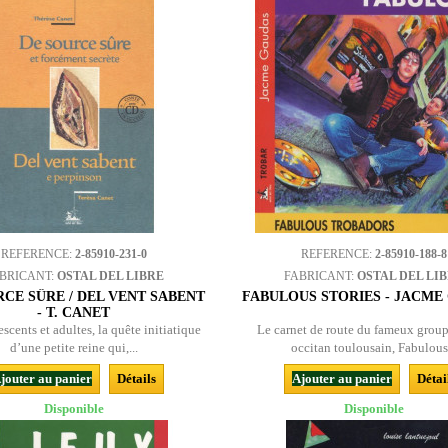
REFERENCE:
2-85910-231-0
REFERENCE:
2-85910-188-8
BRICANT:
OSTAL DEL LIBRE
FABRICANT:
OSTAL DEL LI
RCE SÛRE / DEL VENT SABENT
FABULOUS STORIES - JACME
- T. CANET
scents et adultes, la quête initiatique
Le carnet de route du fameux group
d’une petite reine qui,...
occitan toulousain, Fabulous.
jouter au panier
Détails
Ajouter au panier
Détai
Disponible
Disponible