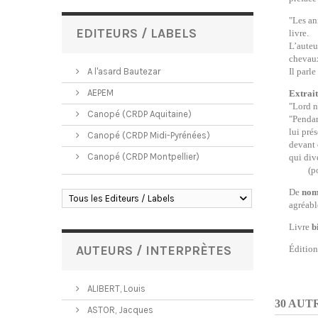
"Les an
EDITEURS / LABELS
livre.
L’auteu
chevaux
A l'asard Bautezar
Il parl
AEPEM
Extrait
"Lord ne
Canopé (CRDP Aquitaine)
"Pendan
lui prés
Canopé (CRDP Midi-Pyrénées)
devant 
Canopé (CRDP Montpellier)
qui dive
(pour
De
nom
Tous les Editeurs / Labels
agréabl
Livre
b
AUTEURS / INTERPRÈTES
Éditio
ALIBERT, Louis
30 AUT
ASTOR, Jacques