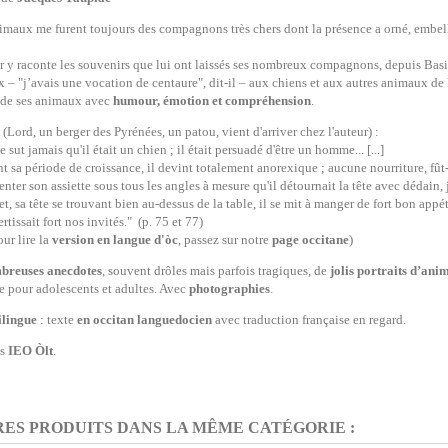
imaux me furent toujours des compagnons très chers dont la présence a orné, embelli 
r y raconte les souvenirs que lui ont laissés ses nombreux compagnons, depuis Basile
 – "j’avais une vocation de centaure", dit-il – aux chiens et aux autres animaux de 
e de ses animaux avec
humour, émotion et compréhension
.
(Lord, un berger des Pyrénées, un patou, vient d'arriver chez l'auteur) :
 sut jamais qu'il était un chien ; il était persuadé d'être un homme... [...]
t sa période de croissance, il devint totalement anorexique ; aucune nourriture, fût-e
enter son assiette sous tous les angles à mesure qu'il détournait la tête avec dédain, j
et, sa tête se trouvant bien au-dessus de la table, il se mit à manger de fort bon appét
rtissait fort nos invités." (p. 75 et 77)
 lire la
version en langue d'òc
, passez sur notre
page occitane
)
breuses anecdotes
, souvent drôles mais parfois tragiques, de
jolis portraits d’an
e pour adolescents et adultes. Avec
photographies
.
ilingue
: texte
en occitan
languedocien
avec traduction française en regard.
ns
IEO Òlt
.
RES PRODUITS DANS LA MÊME CATÉGORIE :