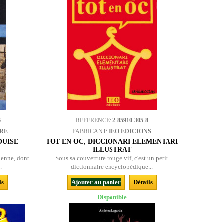
6
REFERENCE:
2-85910-305-8
BRE
FABRICANT:
IEO EDICIONS
OUISE
TOT EN ÒC, DICCIONARI ELEMENTARI
ILLUSTRAT
ienne, dont
Sous sa couverture rouge vif, c'est un petit
.
dictionnaire encyclopédique...
ls
Ajouter au panier
Détails
Disponible