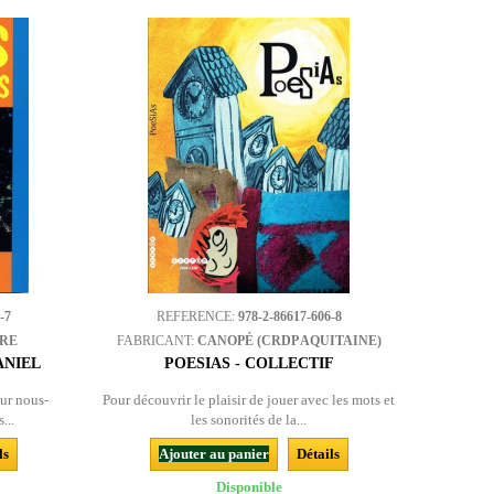
-7
REFERENCE:
978-2-86617-606-8
BRE
FABRICANT:
CANOPÉ (CRDP AQUITAINE)
ANIEL
POESIAS - COLLECTIF
ur nous-
Pour découvrir le plaisir de jouer avec les mots et
...
les sonorités de la...
ls
Ajouter au panier
Détails
Disponible