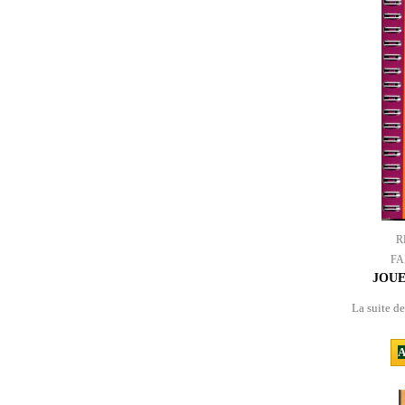
R
FA
JOUE
La suite d
A