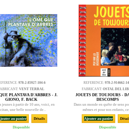
EFERENCE:
978-2-85927-104-6
REFERENCE:
978-2-914662-14
FABRICANT:
VENT TERRAL
FABRICANT:
OSTAL DEL LI
QUE PLANTAVA D'ARBRES - J.
JOUETS DE TOUJOURS - D
GIONO, F. BACK
DESCOMPS
 jeunes à partir de 10 ans, voici, en
Dans un monde en quête de sens po
citan, une belle nouvelle de...
mêmes et pour nos enfants, ces
jouter au panier
Détails
Ajouter au panier
Détai
Disponible
Disponible