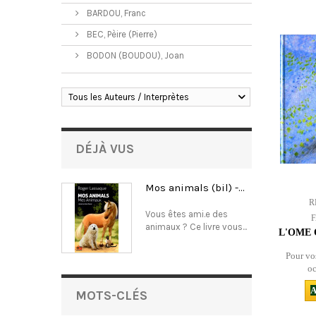
BARDOU, Franc
BEC, Pèire (Pierre)
BODON (BOUDOU), Joan
Tous les Auteurs / Interprètes
DÉJÀ VUS
Mos animals (bil) -...
R
Vous êtes ami.e des
animaux ? Ce livre vous...
L'OME 
Pour vos
oc
A
MOTS-CLÉS