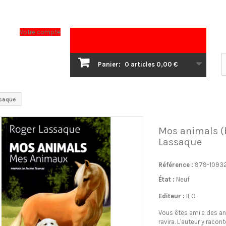
Votre compte
Panier:
0
articles
0,00 €
ssaque
Mos animals (b
Lassaque
Référence :
979-1093
État :
Neuf
Editeur :
IEO
Vous êtes ami.e des an
ravira. L'auteur y racon