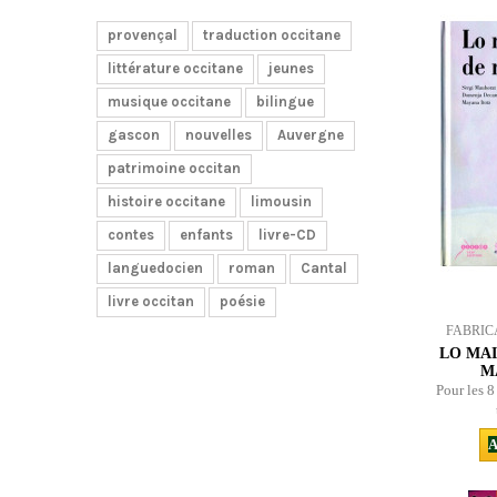
provençal
traduction occitane
littérature occitane
jeunes
musique occitane
bilingue
gascon
nouvelles
Auvergne
patrimoine occitan
histoire occitane
limousin
contes
enfants
livre-CD
languedocien
roman
Cantal
livre occitan
poésie
FABRIC
LO MAI
M
Pour les 8
A