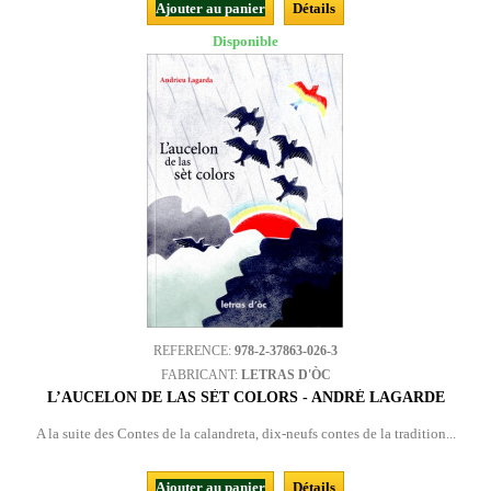
Ajouter au panier
Détails
Disponible
REFERENCE:
978-2-37863-026-3
FABRICANT:
LETRAS D'ÒC
L’AUCELON DE LAS SÈT COLORS - ANDRÉ LAGARDE
A la suite des Contes de la calandreta, dix-neufs contes de la tradition...
Ajouter au panier
Détails