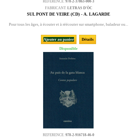
REFERENCE:
978-2-37863-000-3
FABRICANT:
LETRAS D'ÒC
SUL PONT DE VEIRE (CD) - A. LAGARDE
Pour tous les âges, à écouter et à réécouter sur smartphone, baladeur ou...
Ajouter au panier
Détails
Disponible
REFERENCE:
978-2-916718-46-0