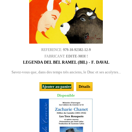
REFERENCE:
979-10-92382-12-9
FABRICANT:
EDITE-MOI !
LEGENDA DEL BÈL RAMEL (BIL) - F. DAVAL
Savez-vous que, dans des temps très anciens, le Drac et ses acolytes...
Ajouter au panier
Détails
Disponible