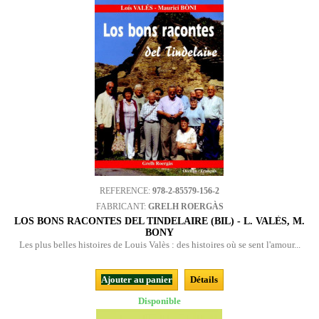
REFERENCE:
978-2-85579-156-2
FABRICANT:
GRELH ROERGÀS
LOS BONS RACONTES DEL TINDELAIRE (BIL) - L. VALÈS, M.
BONY
Les plus belles histoires de Louis Valès : des histoires où se sent l'amour...
Ajouter au panier
Détails
Disponible