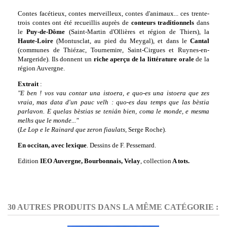
Contes facétieux, contes merveilleux, contes d'animaux... ces trente-
trois contes ont été recueillis auprès de
conteurs traditionnels
dans
le
Puy-de-Dôme
(Saint-Martin d'Ollières et région de Thiers), la
Haute-Loire
(Montusclat, au pied du Meygal), et dans le
Cantal
(communes de Thiézac, Tournemire, Saint-Cirgues et Ruynes-en-
Margeride). Ils donnent un
riche aperçu de la littérature orale
de la
région Auvergne.
Extrait
:
"E ben ! vos vau contar una istoera, e quo-es una istoera que zes
vraia, mas data d'un pauc velh : quo-es dau temps que las bèstia
parlavon. E quelas bèstias se tenián bien, coma le monde, e mesma
melhs que le monde..."
(
Le Lop e le Rainard que zeron fiaulats
, Serge Roche).
En occitan, avec lexique
. Dessins de F. Pessemard.
Edition
IEO Auvergne, Bourbonnais, Velay
, collection
A tots.
30 AUTRES PRODUITS DANS LA MÊME CATÉGORIE :