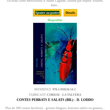
Un beau conte merveilleux d’André Lagarde, illustré par Sophie Vissière,
dans...
Ajouter au panier
Détails
Disponible
REFERENCE:
978-2-918234-14-2
FABRICANT:
CORDAE - LA TALVERA
CONTES PEBRATS E SALATS (BIL) - D. LODDO
Plus de 300 contes facétieux : grosses blagues, histoires salées ou grasses,...