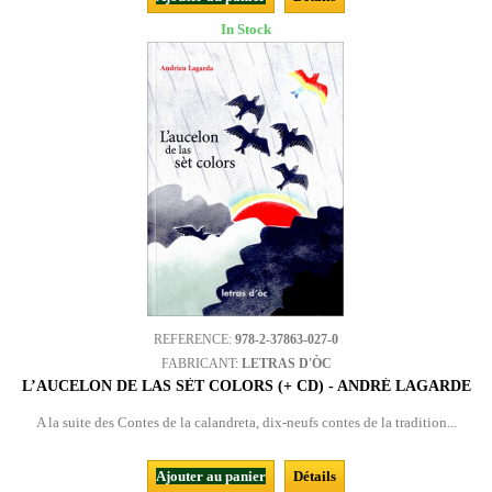
In Stock
REFERENCE:
978-2-37863-027-0
FABRICANT:
LETRAS D'ÒC
L’AUCELON DE LAS SÈT COLORS (+ CD) - ANDRÉ LAGARDE
A la suite des Contes de la calandreta, dix-neufs contes de la tradition...
Ajouter au panier
Détails