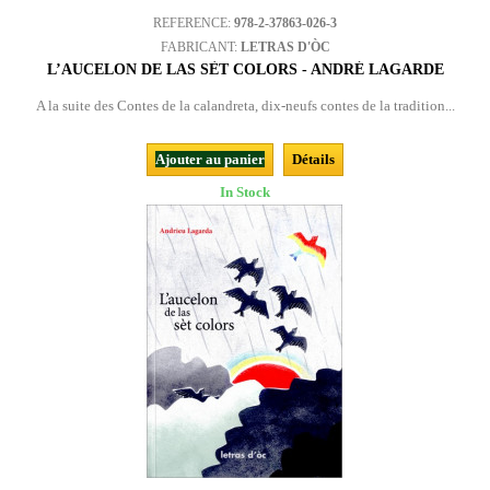
REFERENCE:
978-2-37863-026-3
FABRICANT:
LETRAS D'ÒC
L’AUCELON DE LAS SÈT COLORS - ANDRÉ LAGARDE
A la suite des Contes de la calandreta, dix-neufs contes de la tradition...
Ajouter au panier
Détails
In Stock