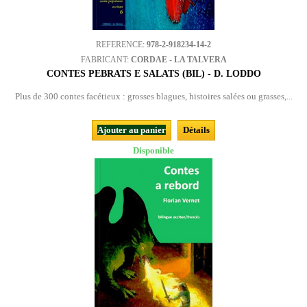
REFERENCE:
978-2-918234-14-2
FABRICANT:
CORDAE - LA TALVERA
CONTES PEBRATS E SALATS (BIL) - D. LODDO
Plus de 300 contes facétieux : grosses blagues, histoires salées ou grasses,...
Ajouter au panier
Détails
Disponible