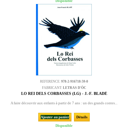
Disponible
REFERENCE:
978-2-916718-59-0
FABRICANT:
LETRAS D'ÒC
LO REI DELS CORBASSES (LG) - J.-F. BLADÉ
A faire découvrir aux enfants à partir de 7 ans : un des grands contes...
Ajouter au panier
Détails
Disponible