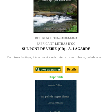
REFERENCE:
978-2-37863-000-3
FABRICANT:
LETRAS D'ÒC
SUL PONT DE VEIRE (CD) - A. LAGARDE
Pour tous les âges, à écouter et à réécouter sur smartphone, baladeur ou...
Ajouter au panier
Détails
Disponible