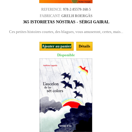
REFERENCE:
978-2-85579-168-5
FABRICANT:
GRELH ROERGÀS
365 ISTORIETAS NÒSTRAS - SÈRGI GAIRAL
Ces petites histoires courtes, des blagues, vous amuseront, certes, mais...
Ajouter au panier
Détails
Disponible