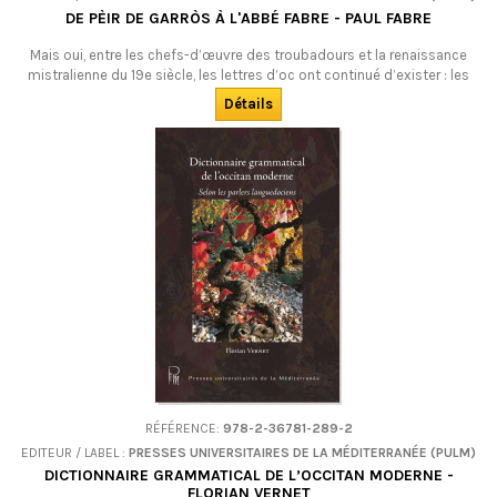
DE PÈIR DE GARRÒS À L'ABBÉ FABRE - PAUL FABRE
Mais oui, entre les chefs-d’œuvre des troubadours et la renaissance
mistralienne du 19e siècle, les lettres d’oc ont continué d’exister : les
poètes occitans continuent d’écrire dans leur langue et de l’honorer.
Détails
Témoin, cette anthologie, qui accueille l’essentiel de la production
poétique occitane des 16e, 17e et 18e siècles. Bilingue.
RÉFÉRENCE:
978-2-36781-289-2
EDITEUR / LABEL :
PRESSES UNIVERSITAIRES DE LA MÉDITERRANÉE (PULM)
DICTIONNAIRE GRAMMATICAL DE L’OCCITAN MODERNE -
FLORIAN VERNET