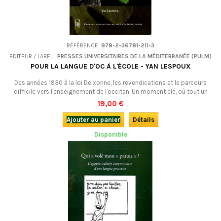
RÉFÉRENCE:
978-2-36781-211-3
EDITEUR / LABEL :
PRESSES UNIVERSITAIRES DE LA MÉDITERRANÉE (PULM)
POUR LA LANGUE D'OC À L'ÉCOLE - YAN LESPOUX
Des années 1930 à la loi Deixonne, les revendications et le parcours
difficile vers l'enseignement de l'occitan. Un moment clé, où tout un
système de réseaux se met en place tandis qu'une nouvelle génération
19,00 €
de militants commence à émerger.
Ajouter au panier
Détails
Disponible