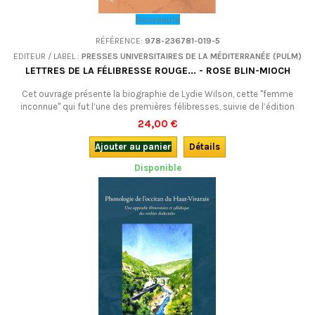
Nouveauté
RÉFÉRENCE:
978-236781-019-5
EDITEUR / LABEL :
PRESSES UNIVERSITAIRES DE LA MÉDITERRANÉE (PULM)
LETTRES DE LA FÉLIBRESSE ROUGE... - ROSE BLIN-MIOCH
Cet ouvrage présente la biographie de Lydie Wilson, cette "femme
inconnue" qui fut l’une des premières félibresses, suivie de l’édition
critique d’une cinquantaine de ses lettres, où se lisent tous les enjeux
24,00 €
sociaux et politiques de l’époque. Un beau portrait de femme, en
français.
Ajouter au panier
Détails
Disponible