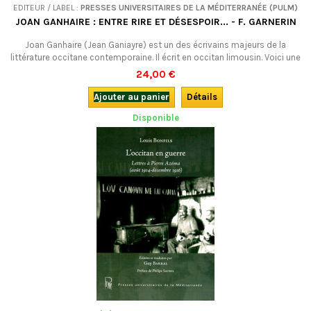
EDITEUR / LABEL :
PRESSES UNIVERSITAIRES DE LA MÉDITERRANÉE (PULM)
JOAN GANHAIRE : ENTRE RIRE ET DÉSESPOIR... - F. GARNERIN
Joan Ganhaire (Jean Ganiayre) est un des écrivains majeurs de la
littérature occitane contemporaine. Il écrit en occitan limousin. Voici une
belle étude sur son univers littéraire, qui vous donnera envie de (re)lire
24,00 €
tous les livres de cet auteur : ses romans de cape et d'épée, ses
nouvelles fantastiques et ses récits policiers… Ouvrage en français et...
Ajouter au panier
Détails
Disponible