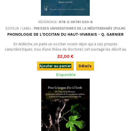
RÉFÉRENCE:
978-2-36781-520-6
EDITEUR / LABEL :
PRESSES UNIVERSITAIRES DE LA MÉDITERRANÉE (PULM)
PHONOLOGIE DE L'OCCITAN DU HAUT-VIVARAIS - Q. GARNIER
En Ardèche, on parle un occitan vivaro-alpin qui a ses propres
caractéristiques. Issu d'une thèse de doctorat, cet ouvrage les décrit au
plus près, de façon scientifique, ce qui permet, justement, de rattacher
22,00 €
le "haut-vivarois" au grand ensemble occitan. Pour les spécialistes et
les amoureux de la langue d’oc, une étude qui ouvre la voie à d’autres...
Ajouter au panier
Détails
Disponible