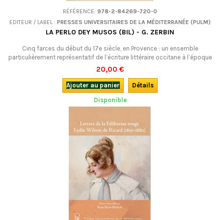
RÉFÉRENCE:
978-2-84269-720-0
EDITEUR / LABEL :
PRESSES UNIVERSITAIRES DE LA MÉDITERRANÉE (PULM)
LA PERLO DEY MUSOS (BIL) - G. ZERBIN
Cinq farces du début du 17e siècle, en Provence : un ensemble
particulièrement représentatif de l’écriture littéraire occitane à l’époque
baroque : des intrigues embrouillées, une action endiablée, des
20,00 €
dialogues animés et des morceaux de bravoure...Bilingue.
Ajouter au panier
Détails
Disponible