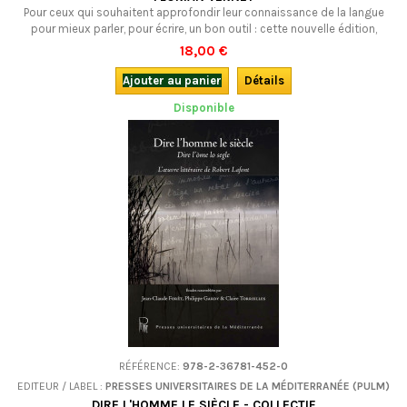
Pour ceux qui souhaitent approfondir leur connaissance de la langue
pour mieux parler, pour écrire, un bon outil : cette nouvelle édition,
complétée, d'un classique. Présenté sous forme de dictionnaire, il
18,00 €
répond aux besoins d’apprentissage d’un public nouveau pour qui
l’occitan est une langue qui ne leur a pas été transmise mais qui
Ajouter au panier
Détails
s’apprend.Bilingue.
Disponible
RÉFÉRENCE:
978-2-36781-452-0
EDITEUR / LABEL :
PRESSES UNIVERSITAIRES DE LA MÉDITERRANÉE (PULM)
DIRE L'HOMME LE SIÈCLE - COLLECTIF