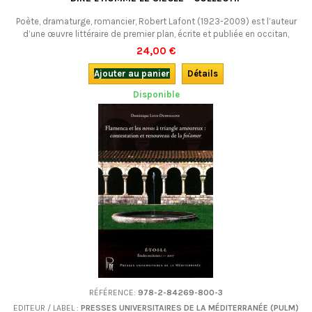
Poète, dramaturge, romancier, Robert Lafont (1923-2009) est l’auteur
d’une œuvre littéraire de premier plan, écrite et publiée en occitan,
incomplètement traduite, à l’exception de la poésie, et encore trop peu
24,00 €
connue.Cet ouvrage propose un choix de vingt-trois articles, publiés de
1990 à aujourd’hui, sur l'oeuvre multiforme et passionnante de Robert...
Ajouter au panier
Détails
Disponible
RÉFÉRENCE:
978-2-84269-800-3
EDITEUR / LABEL :
PRESSES UNIVERSITAIRES DE LA MÉDITERRANÉE (PULM)