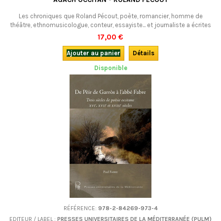
Les chroniques que Roland Pécout, poète, romancier, homme de
théâtre, ethnomusicologue, conteur, essayiste... et journaliste a écrites
pour "faire découvrir aux non-initiés" la culture occitane "dans toutes
17,00 €
ses manifestations". En occitan (provençal).
Ajouter au panier
Détails
Disponible
RÉFÉRENCE:
978-2-84269-973-4
EDITEUR / LABEL :
PRESSES UNIVERSITAIRES DE LA MÉDITERRANÉE (PULM)