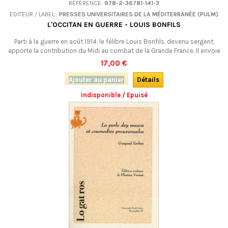
RÉFÉRENCE:
978-2-36781-141-3
EDITEUR / LABEL :
PRESSES UNIVERSITAIRES DE LA MÉDITERRANÉE (PULM)
L'OCCITAN EN GUERRE - LOUIS BONFILS
Parti à la guerre en août 1914, le félibre Louis Bonfils, devenu sergent,
apporte la contribution du Midi au combat de la Grande France. Il envoie
à son complice Pierre Azéma des lettres en occitan qui témoignent
17,00 €
aussi d’un combat acharné pour défendre la réputation des
Méridionaux rudement attaquée par les civils et les militaires du Nord
Ajouter au panier
Détails
de la...
Indisponible / Epuisé