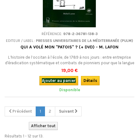
RÉFÉRENCE:
978-2-36781-138-3
EDITEUR / LABEL :
PRESSES UNIVERSITAIRES DE LA MÉDITERRANÉE (PULM)
QUI A VOLÉ MON "PATOIS" ? (+ DVD) - M. LAFON
L’histoire de l’occitan à l’école, de 1789 à nos jours : entre entreprise
d'éradication systématique et combats de pionniers pour que la langue
occitane retrouve sa place, ce livre choc nous entraîne sur les chemins
19,00 €
de l’école dans ses rapports tumultueux et parfois violents avec la
langue occitane.
Ajouter au panier
Détails
Disponible
Précédent
1
2
Suivant
Afficher tout
Résultats 1 - 12 sur 13.