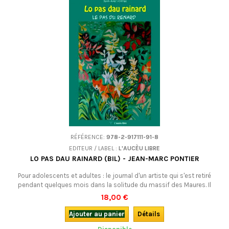
RÉFÉRENCE:
978-2-917111-91-8
EDITEUR / LABEL :
L'AUCÈU LIBRE
LO PAS DAU RAINARD (BIL) - JEAN-MARC PONTIER
Pour adolescents et adultes : le journal d'un artiste qui s'est retiré
pendant quelques mois dans la solitude du massif des Maures. Il
s'interroge sur la meilleure façon de dessiner la nature qui l'entoure
18,00 €
quand un petit visiteur inattendu vient le guider dans ses
recherches... Bilingue occitan (provençal)-français.
Ajouter au panier
Détails