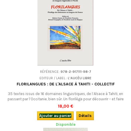
RÉFÉRENCE:
978-2-917111-98-7
EDITEUR / LABEL :
L'AUCÈU LIBRE
FLORILANGUES : DE L'ALSACE À TAHITI - COLLECTIF
35 textes issus de 16 domaines linguistiques, de l’Alsace à Tahiti, en
passant par l’Occitanie, bien sûr. Un florilège pour découvrir – et faire
découvrir – une littérature multiple, vivante et profondément ancrée
18,00 €
dans notre histoire commune. Tous les textes sont présentés dans
leur langue d’origine et accompagnés de leur traduction française.
Ajouter au panier
Détails
Disponible