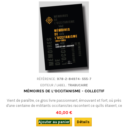
RÉFÉRENCE:
978-2-84974- 555-7
EDITEUR / LABEL :
TRABUCAIRE
MÉMOIRES DE L’OCCITANISME - COLLECTIF
Vient de paraître, ce gros livre passionnant, émouvant et fort, où près
d'une centaine de militants occitanistes racontent ce qu'ils étaient, ce
qu'ils ont fait, ce qu'ils ont vécu de 1960 à 1980.En français.
40,00 €
Ajouter au panier
Détails