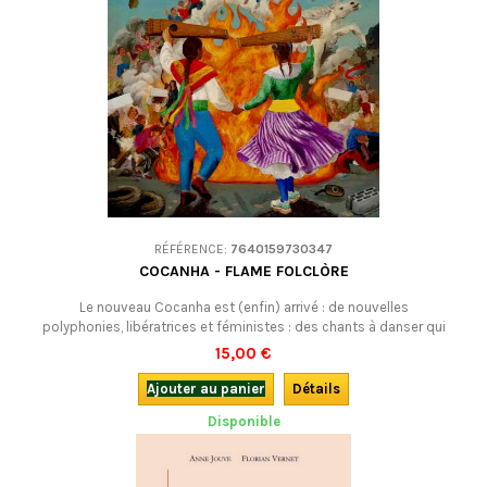
RÉFÉRENCE:
7640159730347
COCANHA - FLAME FOLCLÒRE
Le nouveau Cocanha est (enfin) arrivé : de nouvelles
polyphonies, libératrices et féministes : des chants à danser qui
grondent de mille révoltes. Place aux bourrées façon beatbox, aux
15,00 €
branles en transe et autres rondeaux gascons amplifiés, qui invitent
irrésistiblement à la danse ! À écouter et à danser.
Ajouter au panier
Détails
Disponible