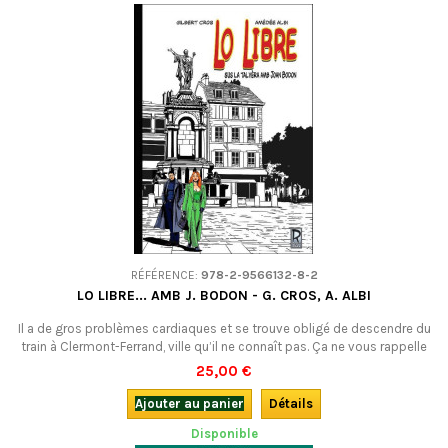
RÉFÉRENCE:
978-2-9566132-8-2
LO LIBRE... AMB J. BODON - G. CROS, A. ALBI
Il a de gros problèmes cardiaques et se trouve obligé de descendre du
train à Clermont-Ferrand, ville qu’il ne connaît pas. Ça ne vous rappelle
rien ? Le Livre des Grands jours de Jean Boudou, bien sûr ! Une belle
25,00 €
bande dessinée actuelle, en hommage à Boudou. En occitan
(languedocien).
Ajouter au panier
Détails
Disponible