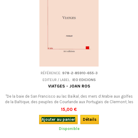
RÉFÉRENCE:
978-2-85910-655-3
EDITEUR / LABEL :
IEO EDICIONS
VIATGES - JOAN ROS
"De la baie de San Francisco au lac Baïkal, des mers d’Arabie aux golfes
de la Baltique, des peuples de Courlande aux Portugais de Clermont, les
voyages lui avaient fait rencontrer tant de gens différents qu’il s'en
15,00 €
rassasia la mémoire…" C’est ainsi que Jean Roux parle de son narrateur.
Voici son nouveau recueil de récits, inspiré de ses voyages en...
Ajouter au panier
Détails
Disponible