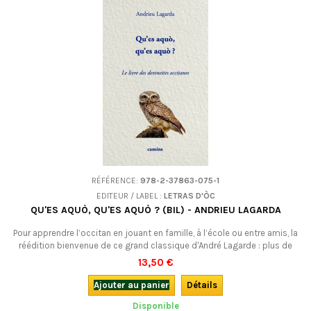
RÉFÉRENCE:
978-2-37863-075-1
EDITEUR / LABEL :
LETRAS D'ÒC
QU'ES AQUÒ, QU'ES AQUÒ ? (BIL) - ANDRIEU LAGARDA
Pour apprendre l’occitan en jouant en famille, à l’école ou entre amis, la
réédition bienvenue de ce grand classique d'André Lagarde : plus de
200 devinettes de tradition occitane. De quoi jouer avec les mots et
13,50 €
l’imagination de chacun ! Bilingue occitan (languedocien)-français.
Ajouter au panier
Détails
Disponible