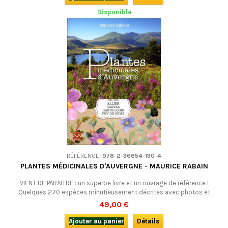
Disponible
RÉFÉRENCE:
978-2-36654-130-4
PLANTES MÉDICINALES D'AUVERGNE - MAURICE RABAIN
VIENT DE PARAITRE : un superbe livre et un ouvrage de référence !
Quelques 270 espèces minutieusement décrites avec photos et
dessins à l’appui. L'ouvrage le plus complet jamais paru sur les plantes
49,00 €
médicinales de l’Allier, du Cantal, de la Haute-Loire et du Puy-de-
Dôme.En français.
Ajouter au panier
Détails