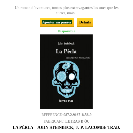
Un roman d’aventures, toutes plus extravagantes les unes que les
autres, mais...
Ajouter au panier
Détails
Disponible
REFERENCE:
987-2-916718-56-9
FABRICANT:
LETRAS D'ÒC
LA PÈRLA - JOHN STEINBECK, J.-P. LACOMBE TRAD.