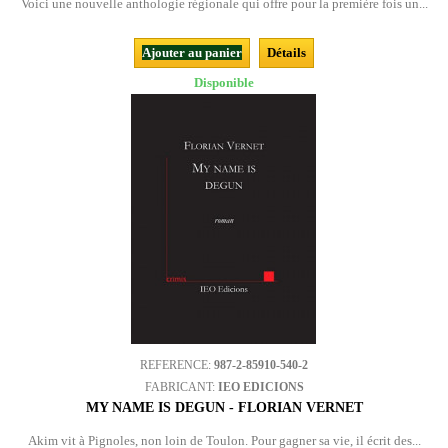
Voici une nouvelle anthologie régionale qui offre pour la première fois un...
Ajouter au panier
Détails
Disponible
REFERENCE:
987-2-85910-540-2
FABRICANT:
IEO EDICIONS
MY NAME IS DEGUN - FLORIAN VERNET
Akim vit à Pignoles, non loin de Toulon. Pour gagner sa vie, il écrit des...