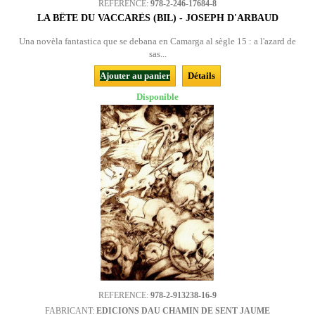
REFERENCE:
978-2-246-17684-8
LA BÊTE DU VACCARÈS (BIL) - JOSEPH D'ARBAUD
Una novèla fantastica que se debana en Camarga al sègle 15 : a l'azard de
sas...
Ajouter au panier
Détails
Disponible
REFERENCE:
978-2-913238-16-9
FABRICANT:
EDICIONS DAU CHAMIN DE SENT JAUME