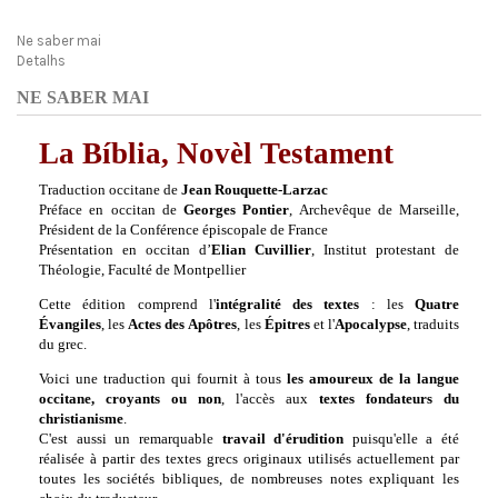
Ne saber mai
Detalhs
NE SABER MAI
La Bíblia, Novèl Testament
Traduction occitane de
Jean Rouquette-Larzac
Préface en occitan de
Georges Pontier
, Archevêque de Marseille,
Président de la Conférence épiscopale de France
Présentation en occitan d’
Elian Cuvillier
, Institut protestant de
Théologie, Faculté de Montpellier
Cette édition comprend l'
intégralité des textes
: les
Quatre
Évangiles
, les
Actes des
Apôtres
, les
Épitres
et l'
Apocalypse
, traduits
du grec.
Voici une traduction qui fournit à tous
les amoureux de la langue
occitane, croyants ou non
, l'accès aux
textes fondateurs du
christianisme
.
C'est aussi un remarquable
travail d'érudition
puisqu'elle a été
réalisée
à partir des textes grecs originaux utilisés actuellement par
toutes les sociétés bibliques, de nombreuses notes expliquant les