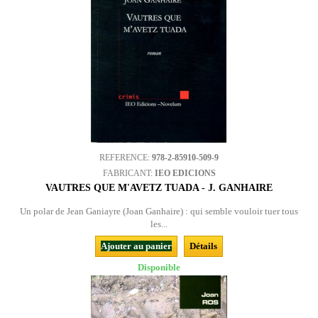
REFERENCE:
978-2-85910-509-9
FABRICANT:
IEO EDICIONS
VAUTRES QUE M'AVETZ TUADA - J. GANHAIRE
Un polar de Jean Ganiayre (Joan Ganhaire) : qui semble vouloir tuer tous
les...
Ajouter au panier
Détails
Disponible