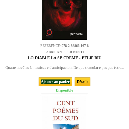
REFERENCE:
978-2-86866-167-8
FABRICANT:
PER NOSTE
LO DIABLE LA SE CREME - FELIP BIU
Quatre novèlas fantasticas e d'anticipacion. De que tremolar e pas pus èstre...
Ajouter au panier
Détails
Disponible