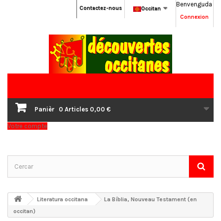
Benvenguda
Contactez-nous
Occitan
Connexion
Panièr
0
Articles
0,00 €
Votre compte
Literatura occitana
La Bíblia, Nouveau Testament (en
occitan)