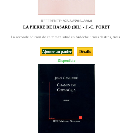
REFERENCE:
978-2-85910--560-0
LA PIERRE DE HASARD (BIL) - J.-C. FORÊT
La seconde édition de ce roman situé en Ardèche : trois destins, trois...
Ajouter au panier
Détails
Disponible