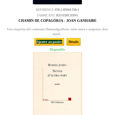
REFERENCE:
978-2-85910-550-1
FABRICANT:
IEO EDICIONS
CHAMIN DE COPAGÒRJA - JOAN GANHAIRE
Una enquèsta del comissari Darnaudguilhem, entre umor e suspense, dins
aquel...
Ajouter au panier
Détails
Disponible