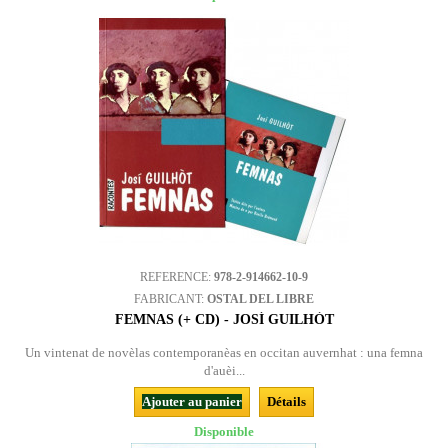
REFERENCE:
978-2-914662-10-9
FABRICANT:
OSTAL DEL LIBRE
FEMNAS (+ CD) - JOSÍ GUILHÒT
Un vintenat de novèlas contemporanèas en occitan auvernhat : una femna
d'auèi...
Ajouter au panier
Détails
Disponible