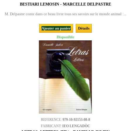
BESTIARI LEMOSIN - MARCELLE DELPASTRE
M. Delpastre conte dans ce beau livre tous ses savoirs sur le monde animal :...
Ajouter au panier
Détails
Disponible
REFERENCE:
979-10-92153-08-8
FABRICANT:
IEO LENGADÒC