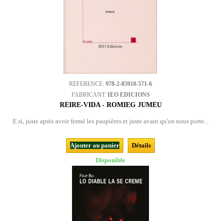
REFERENCE:
978-2-85910-571-6
FABRICANT:
IEO EDICIONS
RÈIRE-VIDA - ROMIEG JUMÈU
E si, juste après avoir fermé les paupières et juste avant qu'on nous porte...
Ajouter au panier
Détails
Disponible