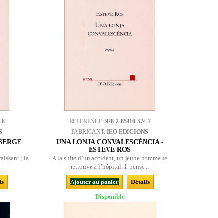
-8
REFERENCE:
978-2-85910-574-7
S
FABRICANT:
IEO EDICIONS
 SERGE
UNA LONJA CONVALESCÉNCIA -
ESTEVE ROS
aissent ; la
A la suite d’un accident, un jeune homme se
retrouve à l’hôpital. Il pense...
ls
Ajouter au panier
Détails
Disponible