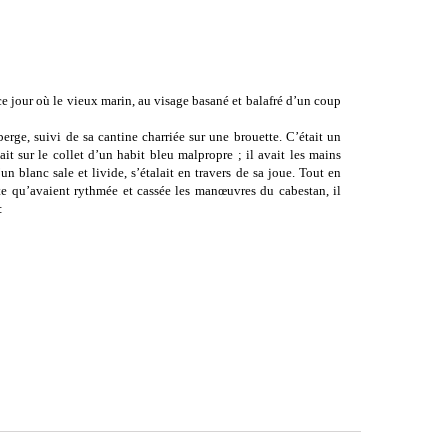
 ce jour où le vieux marin, au visage basané et balafré d’un coup
uberge, suivi de sa cantine charriée sur une brouette. C’était un
t sur le collet d’un habit bleu malpropre ; il avait les mains
un blanc sale et livide, s’étalait en travers de sa joue. Tout en
ante qu’avaient rythmée et cassée les manœuvres du cabestan, il
: