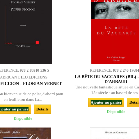
EFERENCE:
978-2-85910-536-5
REFERENCE:
978-2-246-17684
LA BÊTE DU VACCARÈS (BIL) 
FABRICANT:
IEO EDICIONS
D'ARBAUD
FICCION - FLORIAN VERNET
Une nouvelle fantastique située en C
15e siècle : au hasard de ses.
on bienvenue de ce polar, d'abord paru
en feuilleton dans La...
Ajouter au panier
Détai
jouter au panier
Détails
Disponible
Disponible