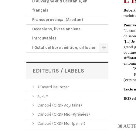
L’I
D'Auvergne et d'Occitanie, en
français
Robert
traduit
Francoprovençal (Arpitan)
Pour vo
Occasions, livres anciens,
"Je com
de sabre
introuvables
"[...] 
grand g
l'Ostal del libre : édition, diffusion
couturé
sifflot
entonna
"N
EDITEURS / LABELS
Yo-ho-
(versio
A l'asard Bautezar
Texte i
AEPEM
IEO ed
Canopé (CRDP Aquitaine)
Canopé (CRDP Midi-Pyrénées)
Canopé (CRDP Montpellier)
30 AUT