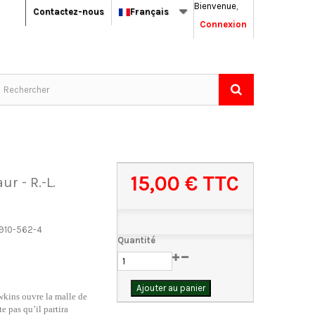
Bienvenue,
Contactez-nous
Français
Connexion
15,00 €
TTC
aur - R.-L.
910-562-4
Quantité
Ajouter au panier
wkins ouvre la malle de
e pas qu’il partira