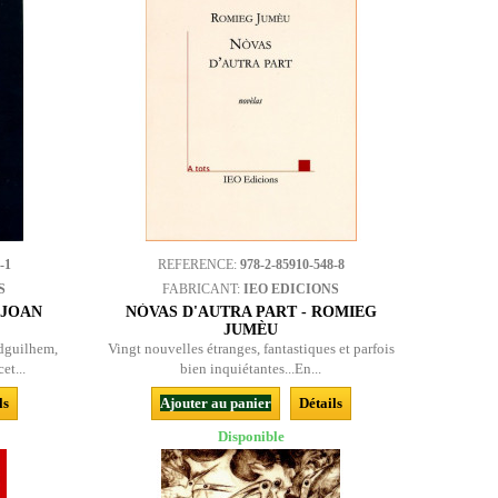
-1
REFERENCE:
978-2-85910-548-8
S
FABRICANT:
IEO EDICIONS
 JOAN
NÒVAS D'AUTRA PART - ROMIEG
JUMÈU
dguilhem,
Vingt nouvelles étranges, fantastiques et parfois
et...
bien inquiétantes...En...
ls
Ajouter au panier
Détails
Disponible