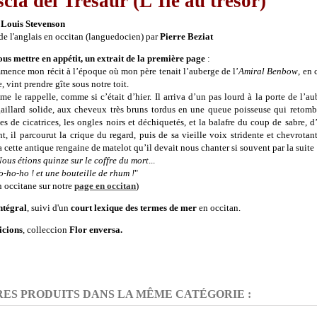
scla del Tresaur (L'Île au trésor)
 Louis Stevenson
 de l'anglais en occitan (languedocien) par
Pierre Beziat
us mettre en appétit, un extrait de la première page
:
mence mon récit à l’époque où mon père tenait l’auberge de l’
Amiral Benbow
, en
, vint prendre gîte sous notre toit.
Je me le rappelle, comme si c’était d’hier. Il arriva d’un pas lourd à la porte de l’a
aillard solide, aux cheveux très bruns tordus en une queue poisseuse qui retombai
es de cicatrices, les ongles noirs et déchiquetés, et la balafre du coup de sabre, d’
ant, il parcourut la crique du regard, puis de sa vieille voix stridente et chevrot
 cette antique rengaine de matelot qu’il devait nous chanter si souvent par la suite 
ous étions quinze sur le coffre du mort
...
ho ! et une bouteille de rhum !
"
n occitane sur notre
page en occitan
)
ntégral
, suivi d'un
court lexique des termes de mer
en occitan.
icions
, colleccion
Flor enversa.
RES PRODUITS DANS LA MÊME CATÉGORIE :