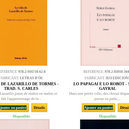
EFERENCE:
978-2-916718-62-0
REFERENCE:
978-2-85910-564
FABRICANT:
LETRAS D'ÒC
FABRICANT:
IEO EDICION
A DE LAZARILLO DE TORMES -
LO PAPAGAI E LO ROBÒT -
TRAD. S. CARLES
GAYRAL
Lazarillo passe de maître en maître et
Dans une petite ville, des chiens dispar
fait l'apprentissage de la...
presse en parle,...
jouter au panier
Détails
Ajouter au panier
Détai
Disponible
Disponible