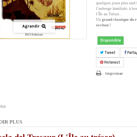
quelques jours plus tard 
l’auberge familiale, à bo
l’Île au Trésor...
Un
grand classique du 
occitan !
Agrandir
Disponible
Tweet
Parta
Pinterest
Imprimer
plus
OIR PLUS