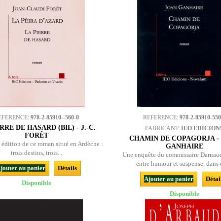
EFERENCE:
978-2-85910--560-0
REFERENCE:
978-2-85910-550
RRE DE HASARD (BIL) - J.-C.
FABRICANT:
IEO EDICION
FORÊT
CHAMIN DE COPAGÒRJA -
édition de ce roman situé en Ardèche :
GANHAIRE
trois destins, trois...
Une enquête du commissaire Darnau
entre humour et suspense, dans c
jouter au panier
Détails
Ajouter au panier
Détai
Disponible
Disponible