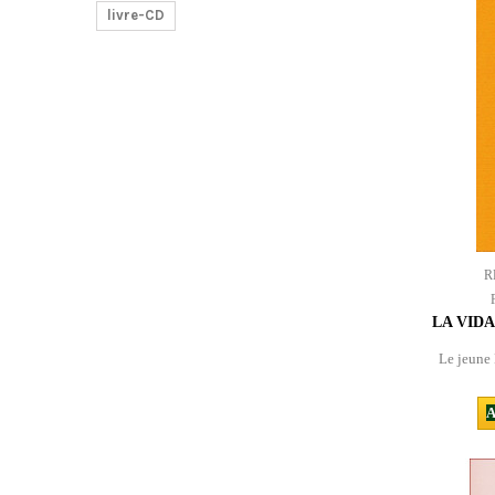
livre-CD
R
LA VID
Le jeune 
A