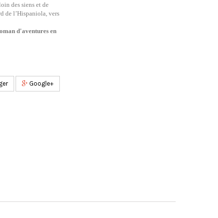
loin des siens et de
rd de l’Hispaniola, vers
roman d'aventures
en
ger
Google+