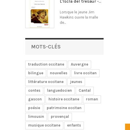
L'Iscla del tresaur -...
Lorsque le jeune Jim
Hawkins ouvre la malle
de...
MOTS-CLÉS
traduction occitane
Auvergne
bilingue
nouvelles
livre occitan
littérature occitane
jeunes
contes
languedocien
Cantal
gascon
histoire occitane
roman
poésie
patrimoine occitan
limousin
provençal
musique occitane
enfants