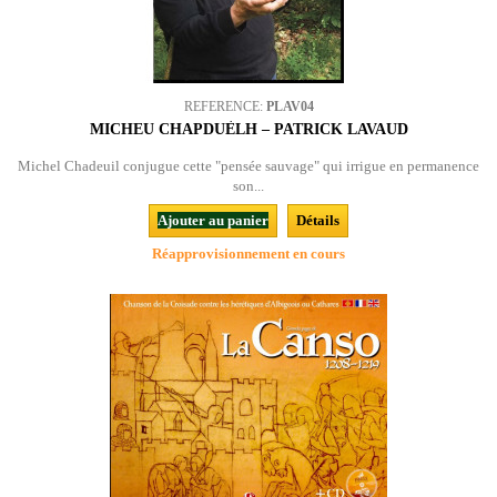
REFERENCE:
PLAV04
MICHEU CHAPDUÈLH – PATRICK LAVAUD
Michel Chadeuil conjugue cette "pensée sauvage" qui irrigue en permanence
son...
Ajouter au panier
Détails
Réapprovisionnement en cours