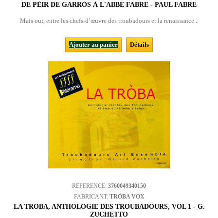
DE PÈIR DE GARRÒS À L'ABBÉ FABRE - PAUL FABRE
Mais oui, entre les chefs-d’œuvre des troubadours et la renaissance...
Ajouter au panier
Détails
REFERENCE:
3760049340150
FABRICANT:
TRÒBA VOX
LA TRÒBA, ANTHOLOGIE DES TROUBADOURS, VOL 1 - G.
ZUCHETTO