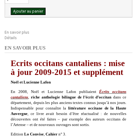
Ajouter au panier
En savoir plus
Détails
EN SAVOIR PLUS
Ecrits occitans cantaliens : mise
à jour 2009-2015 et supplément
Noël et Lucienne Lafon
En 2008, Noël et Lucienne Lafon publiaient
Écrits occitans
cantaliens
,
riche anthologie bilingue de l’écrit d’occitan
dans ce
département, depuis les plus anciens textes connus jusqu’à nos jours.
Indispensable pour connaître la
littérature
occitane de la Haute
Auvergne
, ce livre avait besoin d’être réactualisé : de nouvelles
découvertes ont été faites – par exemple des auteurs occitans de
l’Artense – et de nouveaux ouvrages sont sortis.
Edition
Lo Convise
,
Cahier
n° 3.