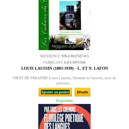
REFERENCE:
978-2-9537327-9-5
FABRICANT:
LO CONVISE
LOUIS LAUSSIN (1883-1939) - L. ET N. LAFON
VIENT DE PARAITRE.Louis Laussin, l'homme et l'oeuvre, avec de
précieux...
Ajouter au panier
Détails
Disponible