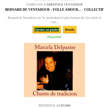
FABRICANT:
CARREFOUR VENTADOUR
BERNARD DE VENTADOUR : FOLLE AMOUR... - COLLECTIF
Bernard de Ventadour est "le troubadour le plus lyrique du 12e siècle et
l’un...
Ajouter au panier
Détails
Disponible
REFERENCE:
LCDSJ006