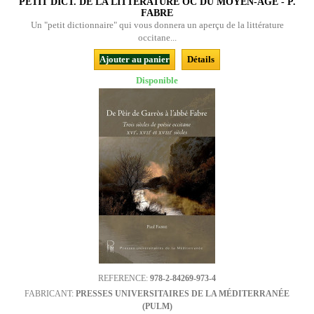
PETIT DICT. DE LA LITTÉRATURE OC DU MOYEN-AGE - P.
FABRE
Un "petit dictionnaire" qui vous donnera un aperçu de la littérature
occitane...
Ajouter au panier
Détails
Disponible
REFERENCE:
978-2-84269-973-4
FABRICANT:
PRESSES UNIVERSITAIRES DE LA MÉDITERRANÉE
(PULM)