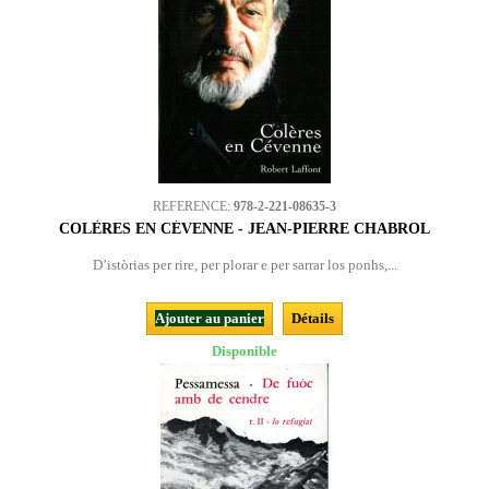
REFERENCE:
978-2-221-08635-3
COLÈRES EN CÉVENNE - JEAN-PIERRE CHABROL
D’istòrias per rire, per plorar e per sarrar los ponhs,...
Ajouter au panier
Détails
Disponible