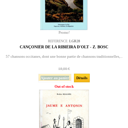
Promo!
REFERENCE:
LGR28
CANÇONIÈR DE LA RIBIÈIRA D'OLT - Z. BOSC
57 chansons occitanes, dont une bonne partie de chansons traditionnelles,...
18,00 €
Ajouter au panier
Détails
Out of stock