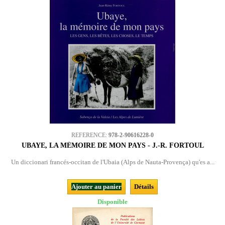
REFERENCE:
978-2-90616228-0
UBAYE, LA MÉMOIRE DE MON PAYS - J.-R. FORTOUL
Un diccionari francés-occitan de l'Ubaia (Alps de Nauta-Provença) qu'es a...
Ajouter au panier
Détails
Disponible