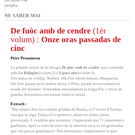
Ne saber mai
Detalhs
NE SABER MAI
De fuòc amb de cendre
(1èr
volum) :
Onze oras passadas de
cinc
Pèire Pessamessa
Lo primièr volum de la trilogia
De fuòc amb de cendre
, que contunha
amb
Lo Refugiat
(volum 2) e
Espaci nòu
(volum 3).
Tres amics de collègi, Norbèrt, filh d'un oficièr francés, Marqueton,
filh d'un paisan qu'es tanben factor, e Pèire, passan sovent amassa la
serada del dissabte. S'ensenhan mutualament la lenga d'òc e tenon de
grandas discussions ont tornan bastir lo mond...
Extrach :
"Mai ailalin dins leis estepas geladas de Russia, es l’avenir d’Euròpa
tota que se jòga. França d’en primier e abans tot nòstra patria
provençala. E voudriás que nosautrei i foguessiam pas ? Comunistas e
gaullistas, aquò es totei de nòses de la meteissa saca, es tot gorrinalha
que vau pas un grandmercé. Nos destruirián completament lo païs