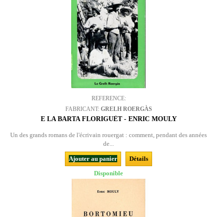
REFERENCE:
FABRICANT:
GRELH ROERGÀS
E LA BARTA FLORIGUÈT - ENRIC MOULY
Un des grands romans de l'écrivain rouergat : comment, pendant des années
de...
Ajouter au panier
Détails
Disponible