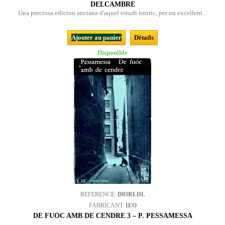
DELCAMBRE
Una preciosa edicion anciana d'aquel estudi istoric, per un excellent...
Ajouter au panier
Détails
Disponible
REFERENCE:
D03RLDL
FABRICANT:
IEO
DE FUÒC AMB DE CENDRE 3 – P. PESSAMESSA