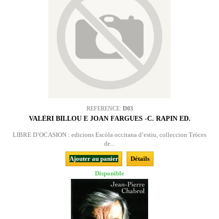
REFERENCE:
D03
VALÈRI BILLOU E JOAN FARGUES -C. RAPIN ED.
LIBRE D’OCASION : edicions Escòla occitana d’estiu, colleccion Tròces
de...
Ajouter au panier
Détails
Disponible