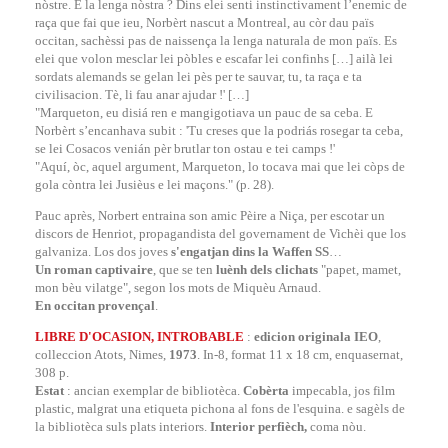
nòstre. E la lenga nòstra ? Dins elei senti instinctivament l’enemic de
raça que fai que ieu, Norbèrt nascut a Montreal, au còr dau païs
occitan, sachèssi pas de naissença la lenga naturala de mon païs. Es
elei que volon mesclar lei pòbles e escafar lei confinhs […] ailà lei
sordats alemands se gelan lei pès per te sauvar, tu, ta raça e ta
civilisacion. Tè, li fau anar ajudar !' […]
"Marqueton, eu disiá ren e mangigotiava un pauc de sa ceba. E
Norbèrt s’encanhava subit : 'Tu creses que la podriás rosegar ta ceba,
se lei Cosacos venián pèr brutlar ton ostau e tei camps !'
"Aquí, òc, aquel argument, Marqueton, lo tocava mai que lei còps de
gola còntra lei Jusièus e lei maçons." (p. 28).
Pauc après, Norbert entraina son amic Pèire a Niça, per escotar un
discors de Henriot, propagandista del governament de Vichèi que los
galvaniza. Los dos joves
s'engatjan dins la Waffen SS
…
Un roman captivaire
, que se ten
luènh dels clichats
"papet, mamet,
mon bèu vilatge", segon los mots de Miquèu Arnaud.
En occitan provençal
.
LIBRE D'OCASION, INTROBABLE
:
edicion originala IEO
,
colleccion Atots, Nimes,
1973
. In-8, format 11 x 18 cm, enquasernat,
308 p.
Estat
: ancian exemplar de bibliotèca.
Cobèrta
impecabla, jos film
plastic, malgrat una etiqueta pichona al fons de l'esquina. e sagèls de
la bibliotèca suls plats interiors.
Interior perfièch,
coma nòu.