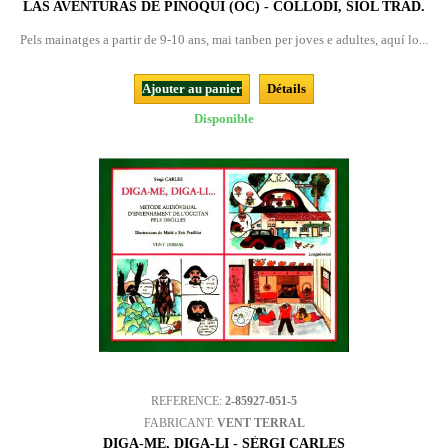
LAS AVENTURAS DE PINÒQUI (OC) - COLLODI, SIOL TRAD.
Pels mainatges a partir de 9-10 ans, mai tanben per joves e adultes, aquí lo...
Ajouter au panier
Détails
Disponible
REFERENCE:
2-85927-051-5
FABRICANT:
VENT TERRAL
DIGA-ME, DIGA-LI - SÈRGI CARLES