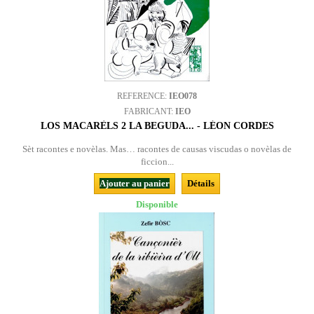
REFERENCE:
IEO078
FABRICANT:
IEO
LOS MACARÈLS 2 LA BEGUDA... - LÉON CORDES
Sèt racontes e novèlas. Mas… racontes de causas viscudas o novèlas de
ficcion...
Ajouter au panier
Détails
Disponible