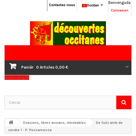
Benvenguda
Contactez-nous
Occitan
Connexion
Panièr
0
Articles
0,00 €
Votre compte
Ocasions, libres ancians, introbables
De fuòc amb de
cendre 1 - P. Pessamessa