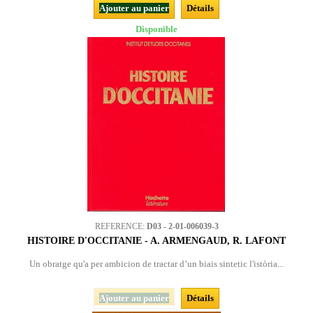
Ajouter au panier
Détails
Disponible
REFERENCE:
D03 - 2-01-006039-3
HISTOIRE D'OCCITANIE - A. ARMENGAUD, R. LAFONT
Un obratge qu'a per ambicion de tractar d’un biais sintetic l'istòria...
Ajouter au panier
Détails