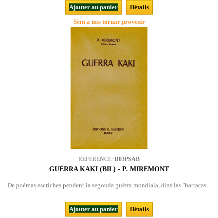
Ajouter au panier
Détails
Sèm a nos tornar provesir
REFERENCE:
D03PSAB
GUÈRRA KAKI (BIL) - P. MIREMONT
De poèmas escriches pendent la segonda guèrra mondiala, dins las "barracas...
Ajouter au panier
Détails