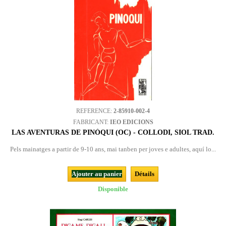
REFERENCE:
2-85910-002-4
FABRICANT:
IEO EDICIONS
LAS AVENTURAS DE PINÒQUI (OC) - COLLODI, SIOL TRAD.
Pels mainatges a partir de 9-10 ans, mai tanben per joves e adultes, aquí lo...
Ajouter au panier
Détails
Disponible