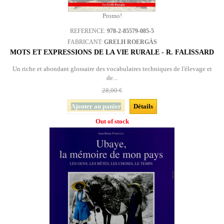
Promo!
REFERENCE:
978-2-85579-085-5
FABRICANT:
GRELH ROERGÀS
MOTS ET EXPRESSIONS DE LA VIE RURALE - R. FALISSARD
Un riche et abondant glossaire des vocabulaires techniques de l'élevage et
de...
28,00 €
Ajouter au panier
Détails
Out of stock