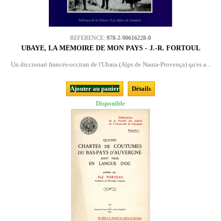
REFERENCE:
978-2-90616228-0
UBAYE, LA MÉMOIRE DE MON PAYS - J.-R. FORTOUL
Un diccionari francés-occitan de l'Ubaia (Alps de Nauta-Provença) qu'es a...
Ajouter au panier
Détails
Disponible