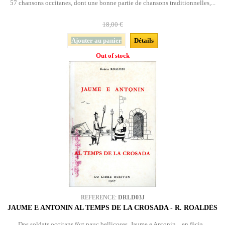
57 chansons occitanes, dont une bonne partie de chansons traditionnelles,...
18,00 €
Ajouter au panier
Détails
Out of stock
REFERENCE:
DRLD03J
JAUME E ANTONIN AL TEMPS DE LA CROSADA - R. ROALDÉS
Dos soldats occitans fòrt pauc bellicoses, Jaume e Antonin... en fàcia...