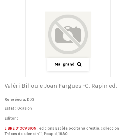
Mai grand
Valèri Billou e Joan Fargues -C. Rapin ed.
Referéncia:
D03
Estat :
Ocasion
Editor :
LIBRE D’OCASION
: edicions
Escòla occitana d’estiu
, colleccion
Tròces de
silenci
n° 1, Picapol,
1980
.