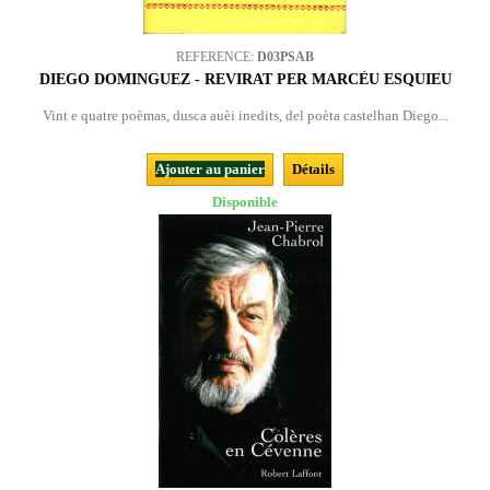
REFERENCE:
D03PSAB
DIEGO DOMINGUEZ - REVIRAT PER MARCÈU ESQUIEU
Vint e quatre poèmas, dusca auèi inedits, del poèta castelhan Diego...
Ajouter au panier
Détails
Disponible