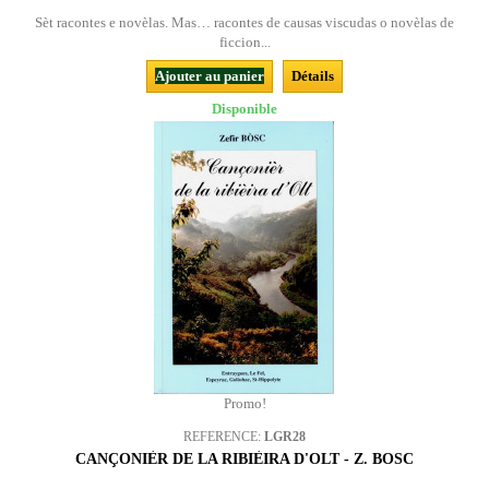
Sèt racontes e novèlas. Mas… racontes de causas viscudas o novèlas de
ficcion...
Ajouter au panier
Détails
Disponible
Promo!
REFERENCE:
LGR28
CANÇONIÈR DE LA RIBIÈIRA D'OLT - Z. BOSC