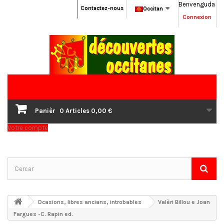
Benvenguda
Contactez-nous
Occitan
Connexion
Panièr
0
Articles
0,00 €
Votre compte
Ocasions, libres ancians, introbables
Valèri Billou e Joan
Fargues -C. Rapin ed.