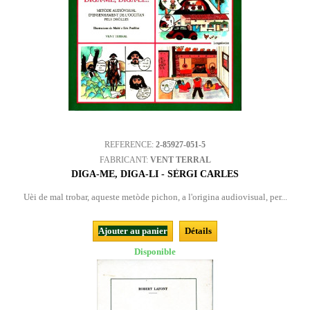
REFERENCE:
2-85927-051-5
FABRICANT:
VENT TERRAL
DIGA-ME, DIGA-LI - SÈRGI CARLES
Uèi de mal trobar, aqueste metòde pichon, a l'origina audiovisual, per...
Ajouter au panier
Détails
Disponible