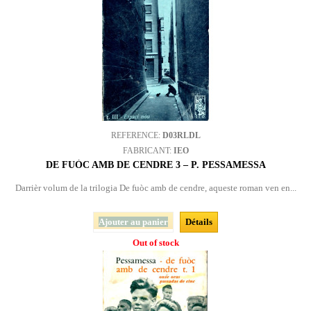
REFERENCE:
D03RLDL
FABRICANT:
IEO
DE FUÒC AMB DE CENDRE 3 – P. PESSAMESSA
Darrièr volum de la trilogia De fuòc amb de cendre, aqueste roman ven en...
Ajouter au panier
Détails
Out of stock