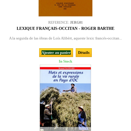
REFERENCE:
JERG01
LEXIQUE FRANÇAIS-OCCITAN - ROGER BARTHE
A la seguida de las òbras de Loís Alibèrt, aqueste lexic francés-occitan...
Ajouter au panier
Détails
In Stock