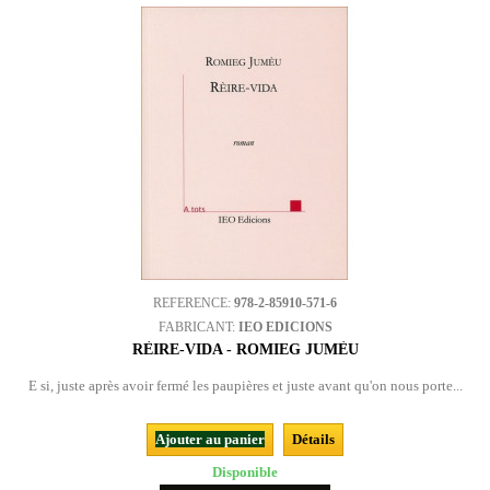
REFERENCE:
978-2-85910-571-6
FABRICANT:
IEO EDICIONS
RÈIRE-VIDA - ROMIEG JUMÈU
E si, juste après avoir fermé les paupières et juste avant qu'on nous porte...
Ajouter au panier
Détails
Disponible