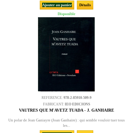
Ajouter au panier
Détails
Disponible
REFERENCE:
978-2-85910-509-9
FABRICANT:
IEO EDICIONS
VAUTRES QUE M'AVETZ TUADA - J. GANHAIRE
Un polar de Jean Ganiayre (Joan Ganhaire) : qui semble vouloir tuer tous
les...