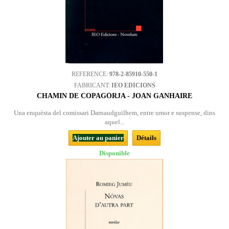
REFERENCE:
978-2-85910-550-1
FABRICANT:
IEO EDICIONS
CHAMIN DE COPAGÒRJA - JOAN GANHAIRE
Una enquèsta del comissari Darnaudguilhem, entre umor e suspense, dins
aquel...
Ajouter au panier
Détails
Disponible