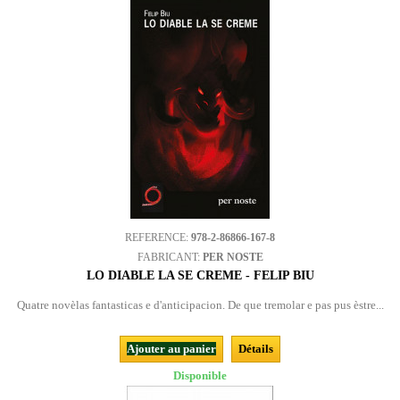
REFERENCE:
978-2-86866-167-8
FABRICANT:
PER NOSTE
LO DIABLE LA SE CREME - FELIP BIU
Quatre novèlas fantasticas e d'anticipacion. De que tremolar e pas pus èstre...
Ajouter au panier
Détails
Disponible