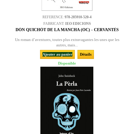
REFERENCE:
978-285910-520-4
FABRICANT:
IEO EDICIONS
DÒN QUICHÒT DE LA MANCHA (OC) - CERVANTÈS
Un roman d’aventures, toutes plus extravagantes les unes que les
autres, mais...
Ajouter au panier
Détails
Disponible