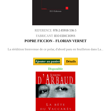
REFERENCE:
978-2-85910-536-5
FABRICANT:
IEO EDICIONS
POPRE FICCION - FLORIAN VERNET
La réédition bienvenue de ce polar, d'abord paru en feuilleton dans La...
Ajouter au panier
Détails
Disponible