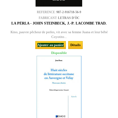
REFERENCE:
987-2-916718-56-9
FABRICANT:
LETRAS D'ÒC
LA PÈRLA - JOHN STEINBECK, J.-P. LACOMBE TRAD.
Kino, pauvre pêcheur de perles, vit avec sa femme Juana et leur bébé
Coyotito...
Ajouter au panier
Détails
Disponible