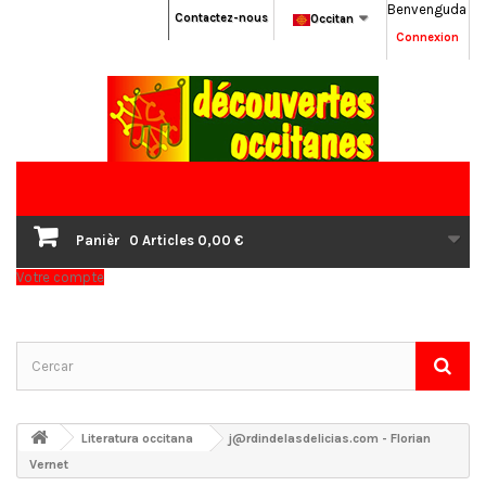
Benvenguda
Contactez-nous
Occitan
Connexion
Panièr
0
Articles
0,00 €
Votre compte
Literatura occitana
j@rdindelasdelicias.com - Florian
Vernet