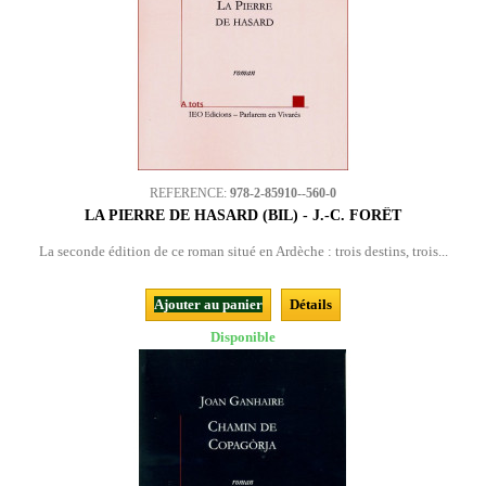
REFERENCE:
978-2-85910--560-0
LA PIERRE DE HASARD (BIL) - J.-C. FORÊT
La seconde édition de ce roman situé en Ardèche : trois destins, trois...
Ajouter au panier
Détails
Disponible