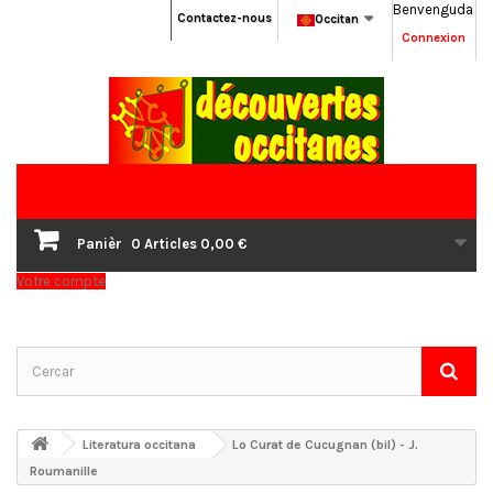
Benvenguda
Contactez-nous
Occitan
Connexion
Panièr
0
Articles
0,00 €
Votre compte
Literatura occitana
Lo Curat de Cucugnan (bil) - J.
Roumanille