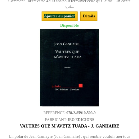
Comment Tor traverse 4500 ans pour retrouver celle qu'il aime...Un conte
qui...
Ajouter au panier
Détails
Disponible
REFERENCE:
978-2-85910-509-9
FABRICANT:
IEO EDICIONS
VAUTRES QUE M'AVETZ TUADA - J. GANHAIRE
Un polar de Jean Ganiayre (Joan Ganhaire) : qui semble vouloir tuer tous