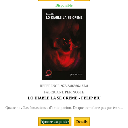
Disponible
REFERENCE:
978-2-86866-167-8
FABRICANT:
PER NOSTE
LO DIABLE LA SE CREME - FELIP BIU
Quatre novèlas fantasticas e d'anticipacion. De que tremolar e pas pus èstre...
Ajouter au panier
Détails