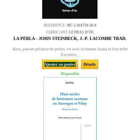
REFERENCE:
987-2-916718-56-9
FABRICANT:
LETRAS D'ÒC
LA PÈRLA - JOHN STEINBECK, J.-P. LACOMBE TRAD.
Kino, pauvre pêcheur de perles, vit avec sa femme Juana et leur bébé
Coyotito...
Ajouter au panier
Détails
Disponible