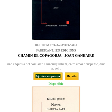
REFERENCE:
978-2-85910-550-1
FABRICANT:
IEO EDICIONS
CHAMIN DE COPAGÒRJA - JOAN GANHAIRE
Una enquèsta del comissari Darnaudguilhem, entre umor e suspense, dins
aquel...
Ajouter au panier
Détails
Disponible