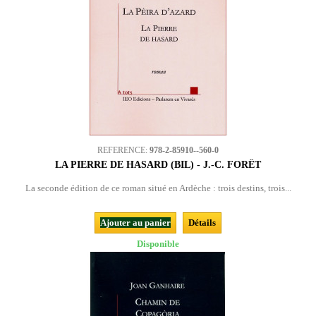
REFERENCE:
978-2-85910--560-0
LA PIERRE DE HASARD (BIL) - J.-C. FORÊT
La seconde édition de ce roman situé en Ardèche : trois destins, trois...
Ajouter au panier
Détails
Disponible