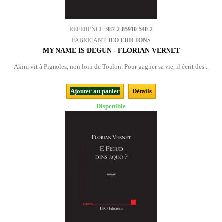
REFERENCE:
987-2-85910-540-2
FABRICANT:
IEO EDICIONS
MY NAME IS DEGUN - FLORIAN VERNET
Akim vit à Pignoles, non loin de Toulon. Pour gagner sa vie, il écrit des...
Ajouter au panier
Détails
Disponible