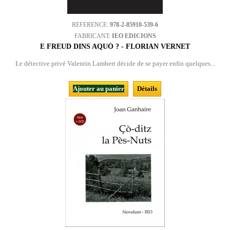
REFERENCE:
978-2-85910-539-6
FABRICANT:
IEO EDICIONS
E FREUD DINS AQUÒ ? - FLORIAN VERNET
Le détective privé Valentin Lambert décide de se payer enfin quelques...
Ajouter au panier
Détails