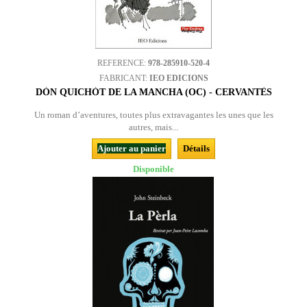
REFERENCE:
978-285910-520-4
FABRICANT:
IEO EDICIONS
DÒN QUICHÒT DE LA MANCHA (OC) - CERVANTÈS
Un roman d’aventures, toutes plus extravagantes les unes que les
autres, mais...
Ajouter au panier
Détails
Disponible