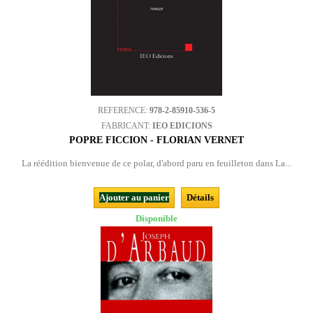
REFERENCE:
978-2-85910-536-5
FABRICANT:
IEO EDICIONS
POPRE FICCION - FLORIAN VERNET
La réédition bienvenue de ce polar, d'abord paru en feuilleton dans La...
Ajouter au panier
Détails
Disponible