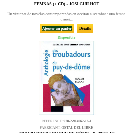
FEMNAS (+ CD) - JOSÍ GUILHÒT
Un vintenat de novèlas contemporanèas en occitan auvernhat : una femna
d'auèi...
Ajouter au panier
Détails
Disponible
REFERENCE:
978-2-914662-16-1
FABRICANT:
OSTAL DEL LIBRE