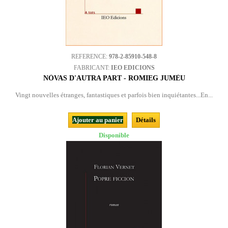
REFERENCE:
978-2-85910-548-8
FABRICANT:
IEO EDICIONS
NÒVAS D'AUTRA PART - ROMIEG JUMÈU
Vingt nouvelles étranges, fantastiques et parfois bien inquiétantes...En...
Ajouter au panier
Détails
Disponible