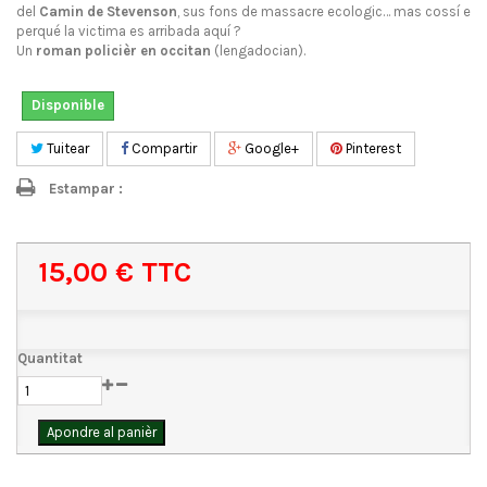
del
Camin de Stevenson
, sus fons de massacre ecologic… mas cossí e
perqué la victima es arribada aquí ?
Un
roman policièr en occitan
(lengadocian).
Disponible
Tuitear
Compartir
Google+
Pinterest
Estampar :
15,00 €
TTC
Quantitat
Apondre al panièr