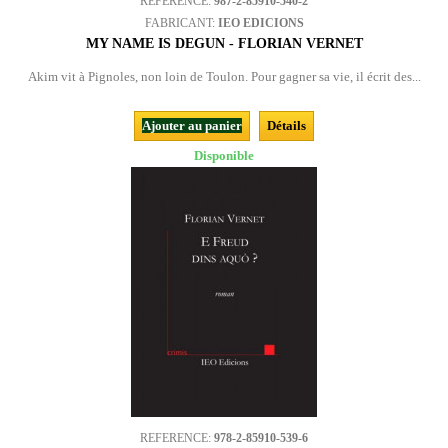
REFERENCE:
987-2-85910-540-2
FABRICANT:
IEO EDICIONS
MY NAME IS DEGUN - FLORIAN VERNET
Akim vit à Pignoles, non loin de Toulon. Pour gagner sa vie, il écrit des...
Ajouter au panier
Détails
Disponible
REFERENCE:
978-2-85910-539-6