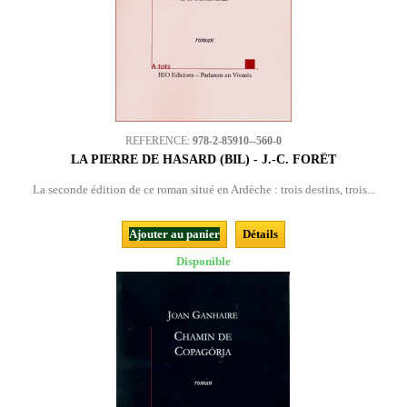
REFERENCE:
978-2-85910--560-0
LA PIERRE DE HASARD (BIL) - J.-C. FORÊT
La seconde édition de ce roman situé en Ardèche : trois destins, trois...
Ajouter au panier
Détails
Disponible