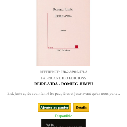
REFERENCE:
978-2-85910-571-6
FABRICANT:
IEO EDICIONS
RÈIRE-VIDA - ROMIEG JUMÈU
E si, juste après avoir fermé les paupières et juste avant qu'on nous porte...
Ajouter au panier
Détails
Disponible