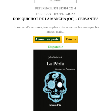
REFERENCE:
978-285910-520-4
FABRICANT:
IEO EDICIONS
DÒN QUICHÒT DE LA MANCHA (OC) - CERVANTÈS
Un roman d’aventures, toutes plus extravagantes les unes que les
autres, mais...
Ajouter au panier
Détails
Disponible