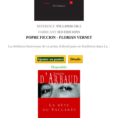
REFERENCE:
978-2-85910-536-5
FABRICANT:
IEO EDICIONS
POPRE FICCION - FLORIAN VERNET
La réédition bienvenue de ce polar, d'abord paru en feuilleton dans La...
Ajouter au panier
Détails
Disponible