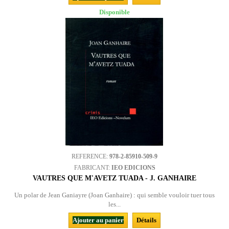
Disponible
REFERENCE:
978-2-85910-509-9
FABRICANT:
IEO EDICIONS
VAUTRES QUE M'AVETZ TUADA - J. GANHAIRE
Un polar de Jean Ganiayre (Joan Ganhaire) : qui semble vouloir tuer tous
les...
Ajouter au panier
Détails