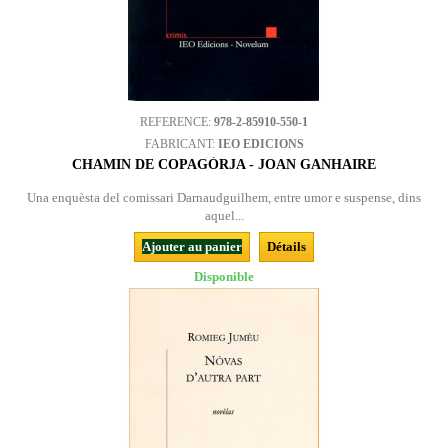
REFERENCE:
978-2-85910-550-1
FABRICANT:
IEO EDICIONS
CHAMIN DE COPAGÒRJA - JOAN GANHAIRE
Una enquèsta del comissari Darnaudguilhem, entre umor e suspense, dins
aquel...
Ajouter au panier
Détails
Disponible