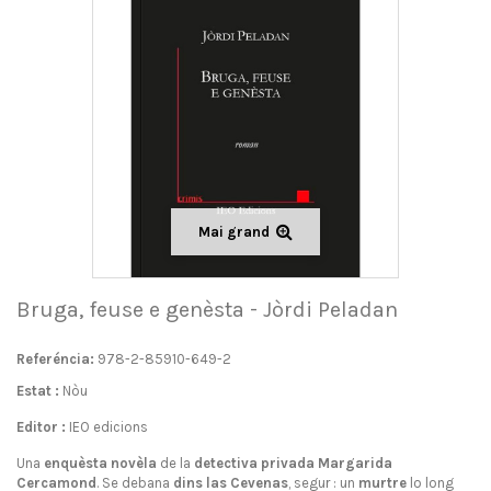
Mai grand
Bruga, feuse e genèsta - Jòrdi Peladan
Referéncia:
978-2-85910-649-2
Estat :
Nòu
Editor :
IEO edicions
Una
enquèsta
novèla
de la
detectiva privada
Margarida
Cercamond
. Se debana
dins las
Cevenas
, segur : un
murtre
lo long