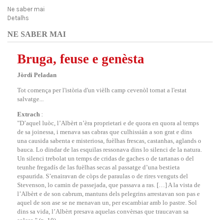
Ne saber mai
Detalhs
NE SABER MAI
Bruga, feuse e genèsta
Jòrdi Peladan
Tot comença per l'istòria d'un vièlh camp cevenòl tornat a l'estat
salvatge...
Extrach
:
"D’aquel luòc, l’Albèrt n’èra proprietari e de quora en quora al temps
de sa joinessa, i menava sas cabras que culhissián a son grat e dins
una causida sabenta e misteriosa, fuèlhas frescas, castanhas, aglands o
bauca. Lo dindar de las esquilas ressonava dins lo silenci de la natura.
Un silenci trebolat un temps de cridas de gaches o de tartanas o del
teunhe fregadís de las fuèlhas secas al passatge d’una bestieta
espaurida. S’enairavan de còps de paraulas o de rires venguts del
Stevenson, lo camin de passejada, que passava a ras. […] A la vista de
l’Albèrt e de son cabrum, mantuns dels pelegrins arrestavan son pas e
aquel de son ase se ne menavan un, per escambiar amb lo pastre. Sol
dins sa vida, l’Albèrt presava aquelas convèrsas que traucavan sa