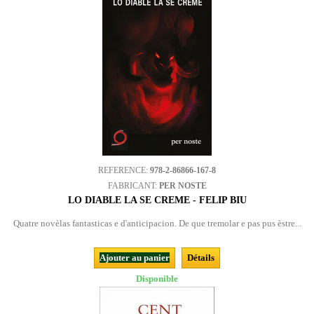
REFERENCE:
978-2-86866-167-8
FABRICANT:
PER NOSTE
LO DIABLE LA SE CREME - FELIP BIU
Quatre novèlas fantasticas e d'anticipacion. De que tremolar e pas pus èstre...
Ajouter au panier
Détails
Disponible