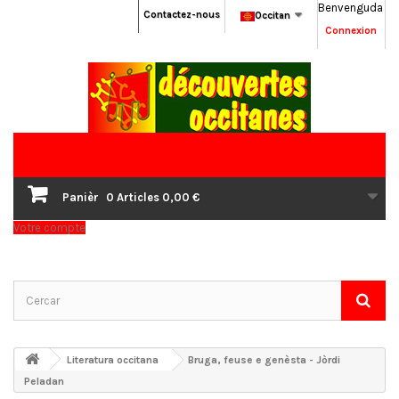
Benvenguda
Contactez-nous
Occitan
Connexion
Panièr
0
Articles
0,00 €
Votre compte
Literatura occitana
Bruga, feuse e genèsta - Jòrdi
Peladan