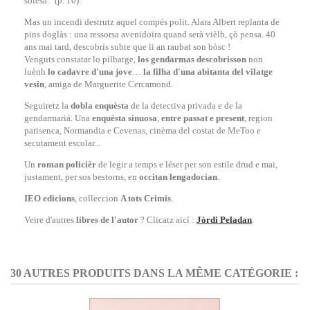
solesa." (p. 10).
Mas un incendi destrutz aquel compés polit. Alara Albert replanta de
pins doglàs : una ressorsa avenidoira quand serà vièlh, çò pensa. 40
ans mai tard, descobrís subte que li an raubat son bòsc !
Venguts constatar lo pilhatge,
los gendarmas descobrisson
non
luènh
lo cadavre d'una jove
…
la filha d'una abitanta del vilatge
vesin
, amiga de Marguerite Cercamond.
Seguiretz la
dobla enquèsta
de la detectiva privada e de la
gendarmariá. Una
enquèsta sinuosa
,
entre passat e present
, region
parisenca, Normandia e Cevenas, cinèma del costat de MeToo e
secutament escolar...
Un
roman policièr
de legir a temps e léser per son estile drud e mai,
justament, per sos bestorns, en
occitan lengadocian
.
IEO edicions
, colleccion
A tots Crimis
.
Veire d'autres
libres de l'autor
? Clicatz aicí :
Jòrdi Peladan
.
30 AUTRES PRODUITS DANS LA MÊME CATÉGORIE :