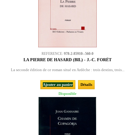
REFERENCE:
978-2-85910--560-0
LA PIERRE DE HASARD (BIL) - J.-C. FORÊT
La seconde édition de ce roman situé en Ardèche : trois destins, trois...
Ajouter au panier
Détails
Disponible