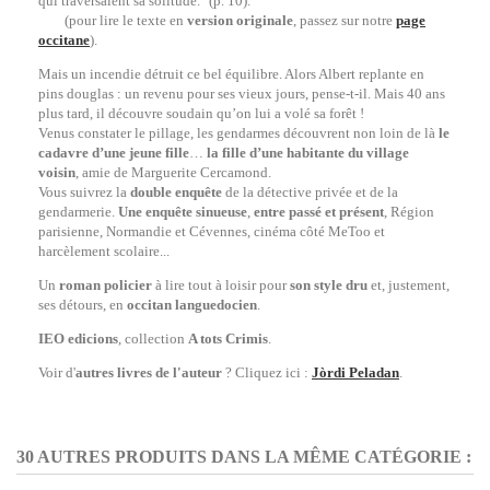
qui traversaient sa solitude." (p. 10).
(pour lire le texte en
version originale
, passez sur notre
page
occitane
).
Mais un incendie détruit ce bel équilibre. Alors Albert replante en
pins douglas : un revenu pour ses vieux jours, pense-t-il. Mais 40 ans
plus tard, il découvre soudain qu’on lui a volé sa forêt !
Venus constater le pillage, les gendarmes découvrent non loin de là
le
cadavre d’une jeune fille
…
la fille d’une habitante du village
voisin
, amie de Marguerite Cercamond.
Vous suivrez la
double enquête
de la détective privée et de la
gendarmerie.
Une enquête sinueuse
,
entre passé et présent
, Région
parisienne, Normandie et Cévennes, cinéma côté MeToo et
harcèlement scolaire...
Un
roman policier
à lire tout à loisir pour
son style dru
et, justement,
ses détours, en
occitan languedocien
.
IEO edicions
, collection
A tots Crimis
.
Voir d'
autres livres de l'auteur
? Cliquez ici :
Jòrdi Peladan
.
30 AUTRES PRODUITS DANS LA MÊME CATÉGORIE :