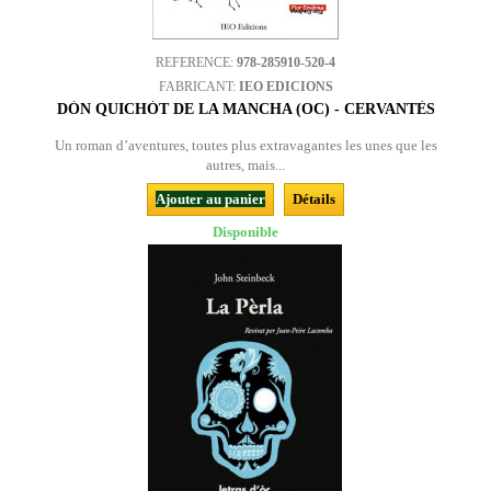
REFERENCE:
978-285910-520-4
FABRICANT:
IEO EDICIONS
DÒN QUICHÒT DE LA MANCHA (OC) - CERVANTÈS
Un roman d’aventures, toutes plus extravagantes les unes que les
autres, mais...
Ajouter au panier
Détails
Disponible