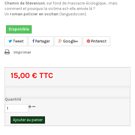
Chemin de Stevenson
, sur fond de massacre écologique… mais
comment et pourquoi la victime est-elle arrivée là ?
Un
roman policier
en occitan
(languedocien).
Disponible
Tweet
Partager
Google+
Pinterest
Imprimer
15,00 €
TTC
Quantité
Ajouter au panier