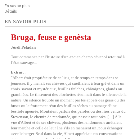
En savoir plus
Détails
EN SAVOIR PLUS
Bruga, feuse e genèsta
Jòrdi Peladan
Tout commence par l’histoire d’un ancien champ cévenol retourné à
l’état sauvage...
Extrait
:
"Albert était propriétaire de ce lieu, et de temps en temps dans sa
jeunesse, il y menait ses chèvres qui cueillaient à leur gré et dans un
choix savant et mystérieux, feuilles fraîches, châtaignes, glands ou
graminées. Le tintement des clochettes résonnait dans le silence de la
nature. Un silence troublé un moment par les appels des geais ou des
buses ou le frottement ténu des feuilles sèches au passage d'une
bestiole apeurée. Montaient parfois des paroles ou des rires venus du
Stevenson, le chemin de randonnée, qui passait tout près. […] À la
vue d'Albert et de ses chèvres, plusieurs des randonneurs arrêtaient
leur marche et celle de leur âne s'ils en menaient un, pour échanger
avec le berger. Seul dans la vie, Albert appréciait ces conversations