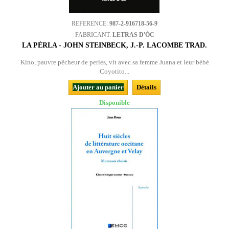
REFERENCE:
987-2-916718-56-9
FABRICANT:
LETRAS D'ÒC
LA PÈRLA - JOHN STEINBECK, J.-P. LACOMBE TRAD.
Kino, pauvre pêcheur de perles, vit avec sa femme Juana et leur bébé
Coyotito...
Ajouter au panier
Détails
Disponible