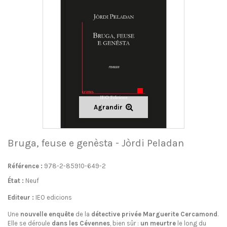
Agrandir
Bruga, feuse e genèsta - Jòrdi Peladan
Référence :
978-2-85910-649-2
État :
Neuf
Editeur :
IEO edicions
Une
nouvelle enquête
de la
détective privée Marguerite Cercamond
.
Elle se déroule
dans les Cévennes
, bien sûr :
un meurtre
le long du