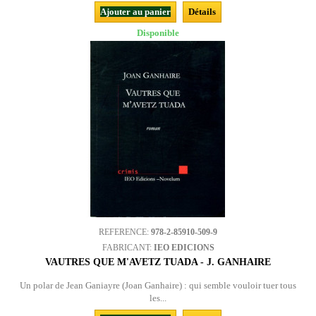
Ajouter au panier
Détails
Disponible
REFERENCE:
978-2-85910-509-9
FABRICANT:
IEO EDICIONS
VAUTRES QUE M'AVETZ TUADA - J. GANHAIRE
Un polar de Jean Ganiayre (Joan Ganhaire) : qui semble vouloir tuer tous
les...