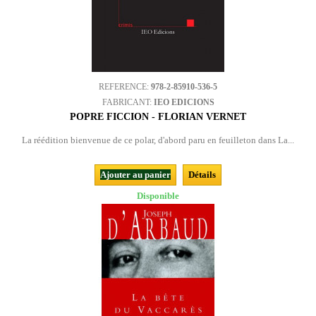
REFERENCE:
978-2-85910-536-5
FABRICANT:
IEO EDICIONS
POPRE FICCION - FLORIAN VERNET
La réédition bienvenue de ce polar, d'abord paru en feuilleton dans La...
Ajouter au panier
Détails
Disponible