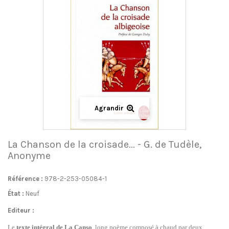
Agrandir
La Chanson de la croisade... - G. de Tudèle,
Anonyme
Référence :
978-2-253-05084-1
État :
Neuf
Editeur :
Le
texte intégral de La Canso
, long poème composé à chaud par deux