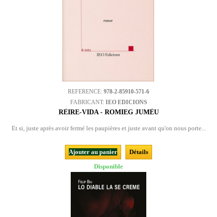
REFERENCE:
978-2-85910-571-6
FABRICANT:
IEO EDICIONS
RÈIRE-VIDA - ROMIEG JUMÈU
Et si, juste après avoir fermé les paupières et juste avant qu'on nous porte...
Ajouter au panier
Détails
Disponible