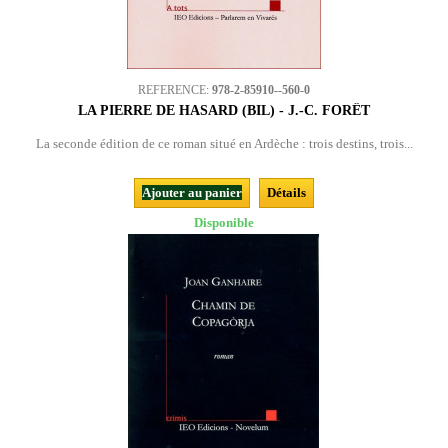
REFERENCE:
978-2-85910--560-0
LA PIERRE DE HASARD (BIL) - J.-C. FORÊT
La seconde édition de ce roman situé en Ardèche : trois destins, trois...
Ajouter au panier
Détails
Disponible