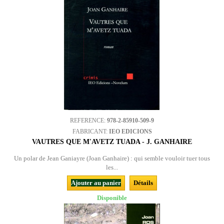
REFERENCE:
978-2-85910-509-9
FABRICANT:
IEO EDICIONS
VAUTRES QUE M'AVETZ TUADA - J. GANHAIRE
Un polar de Jean Ganiayre (Joan Ganhaire) : qui semble vouloir tuer tous
les...
Ajouter au panier
Détails
Disponible