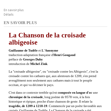
En savoir plus
Détails
EN SAVOIR PLUS
La Chanson de la croisade
albigeoise
Guillaume de Tudèle
et
L'Anonyme
traduction-adaptation française d'
Henri Gougaud
préface de
Georges Duby
introduction de
Michel Zink
.
La "croisade albigeoise", ou "croisade contre les Albigeois", c'est la
croisade contre les cathares qui,
aux alentours de 1209,
s'en prend
aveuglément non seulement aux cathares mais à tout le peuple
occitan, et qui va décimer le pays.
C'est dans ce contexte terrible qu'est
composée
en langue d'oc
une
chronique de la croisade
,
long poème de 9578 vers, à la fois
historique et épique,
proche d'une chanson de geste.
Il relate la
tragédie, de 1209 à 1218-19
.
Commencée par un poète favorable aux
croisés, Guillaume de Tudèle, La Chanson de la croisade a été