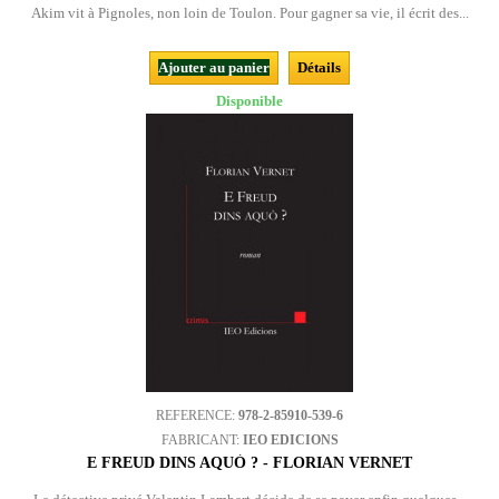
Akim vit à Pignoles, non loin de Toulon. Pour gagner sa vie, il écrit des...
Ajouter au panier
Détails
Disponible
REFERENCE:
978-2-85910-539-6
FABRICANT:
IEO EDICIONS
E FREUD DINS AQUÒ ? - FLORIAN VERNET