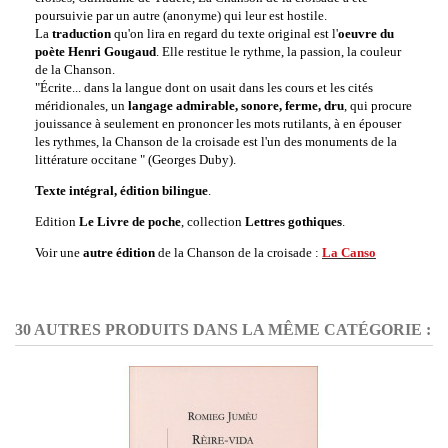
poursuivie par un autre (anonyme) qui leur est hostile.
La
traduction
qu'on lira en regard du texte original est l'
oeuvre du
poète Henri Gougaud
. Elle restitue le rythme, la passion, la couleur
de la Chanson.
"Écrite... dans la langue dont on usait dans les cours et les cités
méridionales, un
langage admirable, sonore, ferme, dru
, qui procure
jouissance à seulement en prononcer les mots rutilants, à en épouser
les rythmes, la Chanson de la croisade est l'un des monuments de la
littérature occitane " (Georges Duby).
Texte intégral, édition bilingue
.
Edition
Le Livre de poche
, collection
Lettres gothiques
.
Voir une
autre édition
de la Chanson de la croisade :
La Canso
30 AUTRES PRODUITS DANS LA MÊME CATÉGORIE :