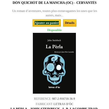
DÒN QUICHÒT DE LA MANCHA (OC) - CERVANTÈS
Un roman d’aventures, toutes plus extravagantes les unes que les
autres, mais...
Ajouter au panier
Détails
Disponible
REFERENCE:
987-2-916718-56-9
FABRICANT:
LETRAS D'ÒC