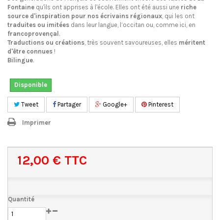
Fontaine
qu'ils ont apprises à l'école. Elles ont été aussi une
riche
source d'inspiration
pour
nos écrivains
régionaux
, qui les ont
traduites ou imitées
dans leur langue, l’occitan ou, comme ici, en
francoprovençal
.
Traductions ou créations
, très souvent savoureuses, elles
méritent
d'être connues
!
Bilingue
.
Disponible
Tweet
Partager
Google+
Pinterest
Imprimer
12,00 €
TTC
Quantité