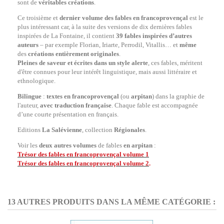
sont de
véritables créations
.
Ce troisième et
dernier volume des fables en francoprovençal
est le
plus intéressant car, à la suite des versions de dix dernières fables
inspirées de La Fontaine, il contient
39 fables inspirées d’autres
auteurs
– par exemple Florian, Iriarte, Perrodil, Vitallis… et
même
des
créations entièrement originales
.
Pleines de saveur et écrites dans un style alerte
, ces fables, méritent
d'être connues pour leur intérêt linguistique, mais aussi littéraire et
ethnologique.
Bilingue
:
textes en francoprovençal
(ou
arpitan
) dans la graphie de
l'auteur,
avec traduction
française
. Chaque fable est accompagnée
d’une courte présentation en français.
Editions
La Salévienne
, collection
Régionales
.
Voir les
deux autres volumes
de fables
en arpitan
:
Trésor des fables en francoprovençal volume 1
Trésor des fables en francoprovençal volume 2
.
13 AUTRES PRODUITS DANS LA MÊME CATÉGORIE :