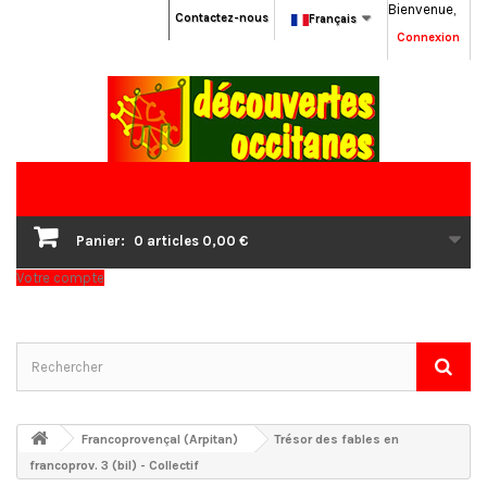
Bienvenue,
Contactez-nous
Français
Connexion
Panier:
0
articles
0,00 €
Votre compte
Francoprovençal (Arpitan)
Trésor des fables en
francoprov. 3 (bil) - Collectif