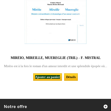
MIRÈIO, MIREILLE, MUEREGLIE (TRIL) - F. MISTRAL
Mirèio est à la fois le roman d'un amour interdit et une splendide épopée où...
Ajouter au panier
Détails
Notre offre