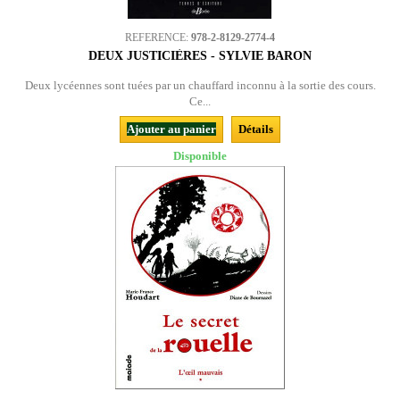
REFERENCE:
978-2-8129-2774-4
DEUX JUSTICIÈRES - SYLVIE BARON
Deux lycéennes sont tuées par un chauffard inconnu à la sortie des cours.
Ce...
Ajouter au panier
Détails
Disponible