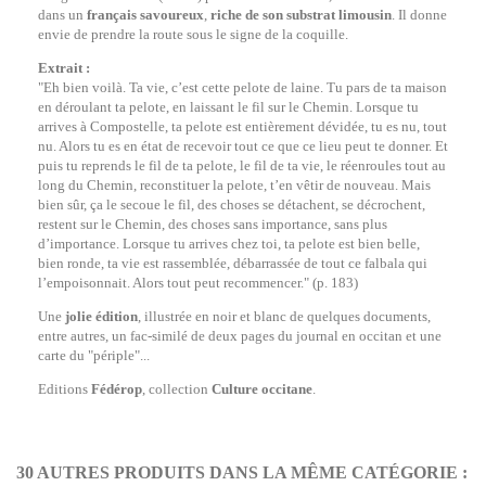
dans un
français savoureux
,
riche de son substrat limousin
. Il donne
envie de prendre la route sous le signe de la coquille.
Extrait :
"Eh bien voilà. Ta vie, c’est cette pelote de laine. Tu pars de ta maison
en déroulant ta pelote, en laissant le fil sur le Chemin. Lorsque tu
arrives à Compostelle, ta pelote est entièrement dévidée, tu es nu, tout
nu. Alors tu es en état de recevoir tout ce que ce lieu peut te donner. Et
puis tu reprends le fil de ta pelote, le fil de ta vie, le réenroules tout au
long du Chemin, reconstituer la pelote, t’en vêtir de nouveau. Mais
bien sûr, ça le secoue le fil, des choses se détachent, se décrochent,
restent sur le Chemin, des choses sans importance, sans plus
d’importance. Lorsque tu arrives chez toi, ta pelote est bien belle,
bien ronde, ta vie est rassemblée, débarrassée de tout ce falbala qui
l’empoisonnait. Alors tout peut recommencer." (p. 183)
Une
jolie édition
, illustrée en noir et blanc de quelques documents,
entre autres, un fac-similé de deux pages du journal en occitan et une
carte du "périple"...
Editions
Fédérop
, collection
Culture occitane
.
30 AUTRES PRODUITS DANS LA MÊME CATÉGORIE :