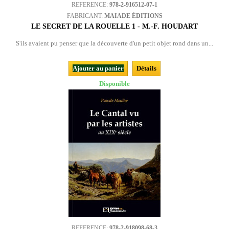
REFERENCE:
978-2-916512-07-1
FABRICANT:
MAIADE ÉDITIONS
LE SECRET DE LA ROUELLE 1 - M.-F. HOUDART
S'ils avaient pu penser que la découverte d'un petit objet rond dans un...
Ajouter au panier
Détails
Disponible
REFERENCE:
978-2-918098-68-3