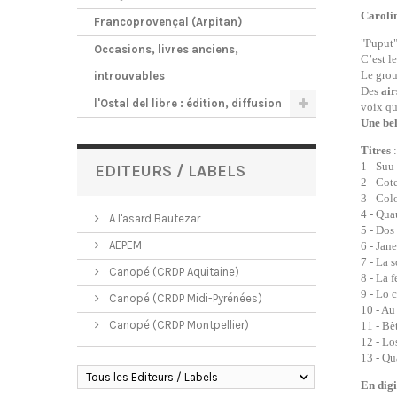
Caroli
Francoprovençal (Arpitan)
"Puput"
Occasions, livres anciens,
C’est l
Le grou
introuvables
Des
air
l'Ostal del libre : édition, diffusion
voix qu
Une bel
Titres
:
1 - Suu
EDITEURS / LABELS
2 - Cot
3 - Co
4 - Qu
A l'asard Bautezar
5 - Dos
AEPEM
6 - Jane
7 - La 
Canopé (CRDP Aquitaine)
8 - La 
9 - Lo c
Canopé (CRDP Midi-Pyrénées)
10 - Au
Canopé (CRDP Montpellier)
11 - Bè
12 - Lo
13 - Qu
Tous les Editeurs / Labels
En digi