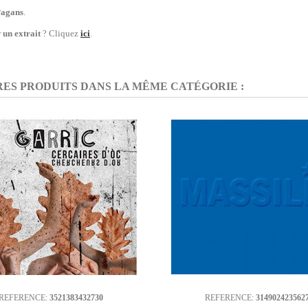
agans
.
r
un extrait
? Cliquez
ici
.
RES PRODUITS DANS LA MÊME CATÉGORIE :
REFERENCE:
3521383432730
REFERENCE:
314902423562