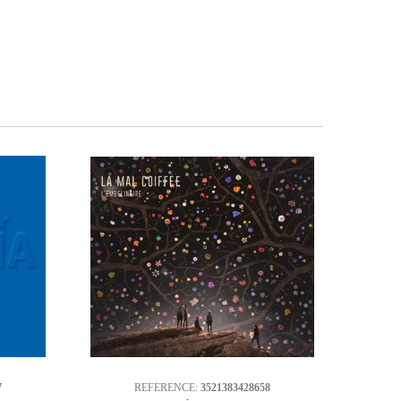
7
REFERENCE:
3521383428658