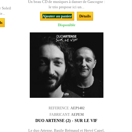
Un beau CD de musiques à danser de Gascogne :
le trio propose ici un...
 Soleil
e...
Ajouter au panier
Détails
ls
Disponible
REFERENCE:
AEP1402
FABRICANT:
AEPEM
DUO ARTENSE (2) - SUR LE VIF
Le duo Artense, Basile Brémaud et Hervé Capel,