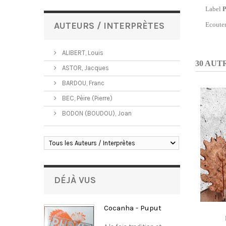
Label
P
AUTEURS / INTERPRÈTES
Ecoute
ALIBERT, Louis
30 AUT
ASTOR, Jacques
BARDOU, Franc
BEC, Pèire (Pierre)
BODON (BOUDOU), Joan
Tous les Auteurs / Interprètes
DÉJÀ VUS
Cocanha - Puput