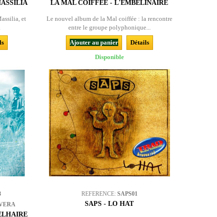
ASSILIA
LA MAL COIFFÉE - L'EMBELINAIRE
ssilia, et
Le nouvel album de la Mal coiffée : la rencontre
.
entre le groupe polyphonique...
ls
Ajouter au panier
Détails
Disponible
8
REFERENCE:
SAPS01
SAPS - LO HAT
LVERA
ELHAIRE