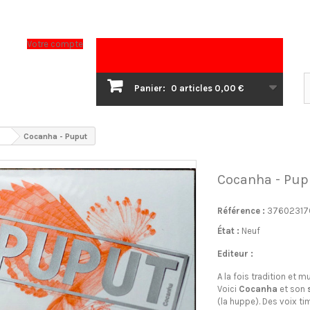
Votre compte
Panier:
0
articles
0,00 €
s
Cocanha - Puput
Cocanha - Pup
Référence :
37602317
État :
Neuf
Editeur :
A la fois tradition et m
Voici
Cocanha
et son
(la huppe). Des voix ti