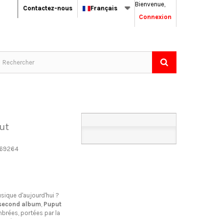
Bienvenue,
Contactez-nous
Français
Connexion
ut
69264
usique d'aujourd'hui ?
second album
,
Puput
mbrées, portées par la