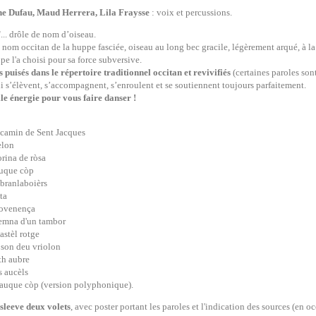
ne Dufau, Maud Herrera, Lila Fraysse
: voix et percussions.
... drôle de nom d’oiseau.
e nom occitan de la huppe fasciée, oiseau au long bec gracile, légèrement arqué, à la
pe l'a choisi pour sa force subversive.
s puisés dans le répertoire traditionnel occitan et revivifiés
(certaines paroles son
i s’élèvent, s’accompagnent, s’enroulent et se soutiennent toujours parfaitement.
le énergie pour vous faire danser !
 camin de Sent Jacques
elon
lorina de ròsa
auque còp
 branlaboièrs
ta
sovenença
femna d'un tambor
astèl rotge
 son deu vriolon
th aubre
s aucèls
auque còp (version polyphonique).
sleeve deux volets
, avec poster portant les paroles et l'indication des sources (en oc