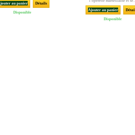
l’opérette marseillaise et se..
jouter au panier
Détails
Ajouter au panier
Détai
Disponible
Disponible