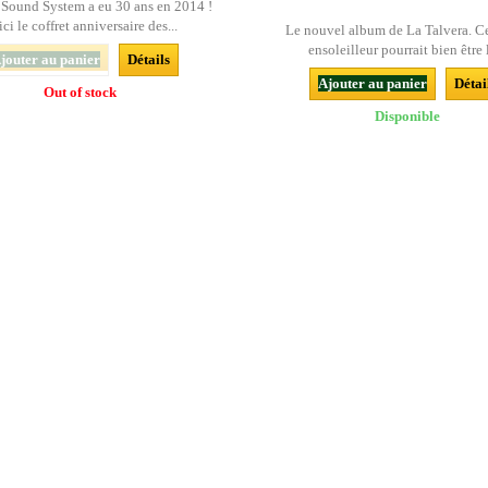
 Sound System a eu 30 ans en 2014 !
ci le coffret anniversaire des...
Le nouvel album de La Talvera. Ce
ensoleilleur pourrait bien être l
jouter au panier
Détails
Ajouter au panier
Détai
Out of stock
Disponible