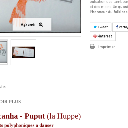
pulsation des tambouri
et des mains. Un
quasi
l’honneur du folklore
Agrandir
Tweet
Parta
Pinterest
Imprimer
plus
OIR PLUS
anha - Puput
(la Huppe)
s polyphoniques à danser