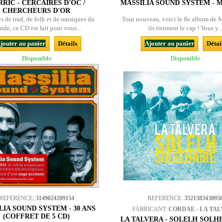
RIC - CERCAIRES D'OC /
MASSILIA SOUND SYSTEM - M
CHERCHEURS D'OR
s de trad, de folk et de musiques du
Tout nouveau, voici le 8e album de Ma
de, ce CD est fait pour vous...
ils tiennent le cap ! Vous y..
jouter au panier
Détails
Ajouter au panier
Détai
Disponible
Disponible
REFERENCE:
3149024209154
REFERENCE:
352138343095
LIA SOUND SYSTEM - 30 ANS
FABRICANT:
CORDAE - LA TA
(COFFRET DE 5 CD)
LA TALVERA - SOLELH SOLH