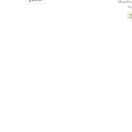
Massilia
Voi
A