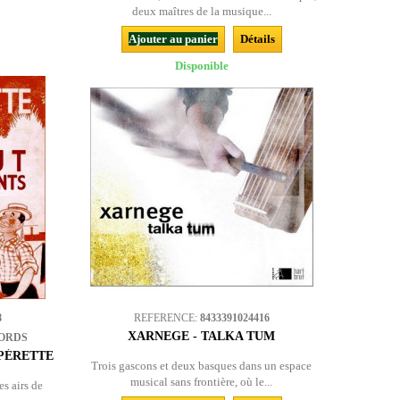
deux maîtres de la musique...
Ajouter au panier
Détails
Disponible
8
REFERENCE:
8433391024416
XARNEGE - TALKA TUM
ORDS
OPÉRETTE
Trois gascons et deux basques dans un espace
musical sans frontière, où le...
s airs de