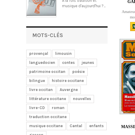
A la fois tradition et
GAR
musique d'aujourd'hui ?...
Amateur
mon
A
MOTS-CLÉS
provençal
limousin
languedocien
contes
jeunes
patrimoine occitan
poésie
bilingue
histoire occitane
livre occitan
Auvergne
littérature occitane
nouvelles
livre-CD
roman
traduction occitane
musique occitane
Cantal
enfants
MASSI
gascon