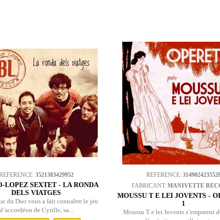
REFERENCE:
3521383429952
REFERENCE:
314902423552
-LOPEZ SEXTET - LA RONDA
FABRICANT:
MANIVETTE REC
DELS VIATGES
MOUSSU T E LEI JOVENTS - 
e du Duo vous a fait connaître le jeu
1
d’accordéon de Cyrille, sa...
Moussu T e lei Jovents s’emparent de