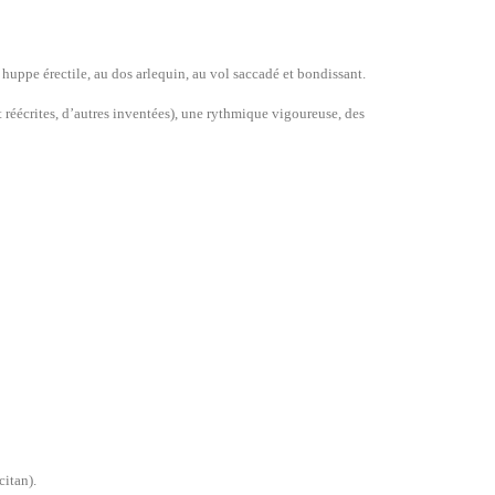
 huppe érectile, au dos arlequin, au vol saccadé et bondissant.
t réécrites, d’autres inventées), une rythmique vigoureuse, des
citan).