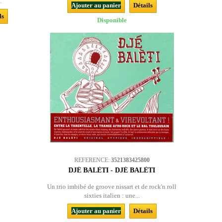
.
Ajouter au panier
Détails
ls
Disponible
REFERENCE:
3521383425800
DJÉ BALÈTI - DJÉ BALÈTI
Un trio imbibé de groove nissart et de rock'n roll
sixties italien : une...
Ajouter au panier
Détails