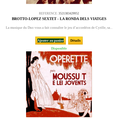
REFERENCE:
3521383429952
BROTTO-LOPEZ SEXTET - LA RONDA DELS VIATGES
La musique du Duo vous a fait connaître le jeu d’accordéon de Cyrille, sa...
Ajouter au panier
Détails
Disponible