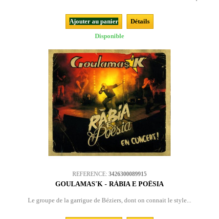
Ajouter au panier
Détails
Disponible
REFERENCE:
3426300089915
GOULAMAS'K - RÀBIA E POËSIA
Le groupe de la garrigue de Béziers, dont on connait le style...