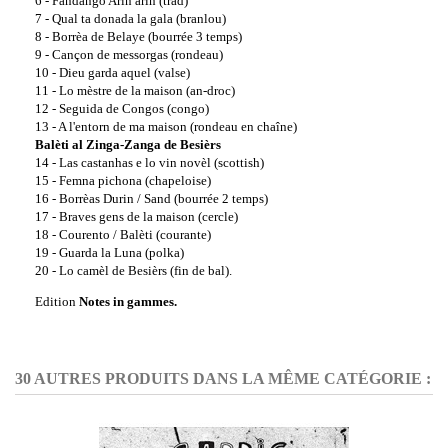
6 - Fandango Arin arin (trad)
7 - Qual ta donada la gala (branlou)
8 - Borrèa de Belaye (bourrée 3 temps)
9 - Cançon de messorgas (rondeau)
10 - Dieu garda aquel (valse)
11 - Lo mèstre de la maison (an-droc)
12 - Seguida de Congos (congo)
13 - A l'entorn de ma maison (rondeau en chaîne)
Balèti al Zinga-Zanga de Besièrs
14 - Las castanhas e lo vin novèl (scottish)
15 - Femna pichona (chapeloise)
16 - Borrèas Durin / Sand (bourrée 2 temps)
17 - Braves gens de la maison (cercle)
18 - Courento / Balèti (courante)
19 - Guarda la Luna (polka)
20 - Lo camèl de Besièrs (fin de bal).
Edition
Notes in gammes.
30 AUTRES PRODUITS DANS LA MÊME CATÉGORIE :