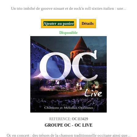
Un trio imbibé de groove nissart et de rock'n roll sixties italien : une...
Ajouter au panier
Détails
Disponible
REFERENCE:
OC113429
GROUPE OC - OC LIVE
Oc en concert : des trésors de la chanson traditionnelle occitane ainsi que...