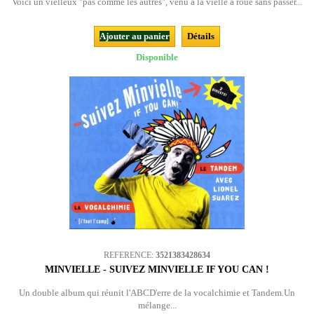
Voici un vielleux "pas comme les autres", venu à la vielle à roue sans passer...
Ajouter au panier
Détails
Disponible
REFERENCE:
3521383428634
MINVIELLE - SUIVEZ MINVIELLE IF YOU CAN !
Un double album qui réunit l'ABCD'erre de la vocalchimie et Tandem.Un
mélange...