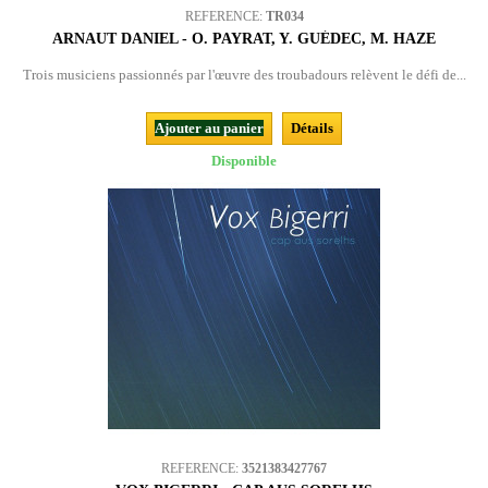
REFERENCE:
TR034
ARNAUT DANIEL - O. PAYRAT, Y. GUÉDEC, M. HAZE
Trois musiciens passionnés par l'œuvre des troubadours relèvent le défi de...
Ajouter au panier
Détails
Disponible
REFERENCE:
3521383427767