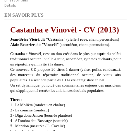
En savoir plus
Détails
EN SAVOIR PLUS
Castanha e Vinovèl - CV (2013)
Jean-Brice Viétri
, dit
"Castanha"
(vielle à roue, chant, percussions)
Alain Beurrier
, dit
"Vinovèl"
(accordéon, chant, percussions).
Castanha e Vinovèl, c'est un duo créé dans le plus pur esprit du balèti
traditionnel occitan : vielle à roue, accordéon, rythmes et chants, pour
un répertoire qui invite à la danse.
Ce nouveau CD propose 20 titres à danser (valse, polka, rondeau...),
des morceaux du répertoire traditionnel occitan, de vieux airs
populaires. La seconde partie du CD a été enregistrée en bal.
Un set dynamique, ponctué des commentaires enjoués des musiciens
qui s'appliquent à recréer les ambiances des bals populaires.
Titres
:
1 - La Molièra (rondeau en chaîne)
2 - La comaire (rondeau)
3 - Diga donc Janton (bourrée planière)
4 - A l'ombra dau Boscatge (scottish)
5 - Maridon (mazurka / L. Cavalié)