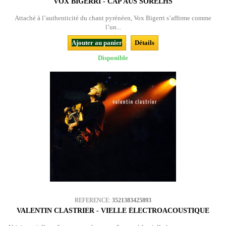
VOX BIGERRI - CAP AUS SORELHS
Attaché à l’authenticité du chant pyrénéen, Vox Bigerri s’affirme comme
l’un...
Ajouter au panier
Détails
Disponible
REFERENCE:
3521383425893
VALENTIN CLASTRIER - VIELLE ÉLECTROACOUSTIQUE