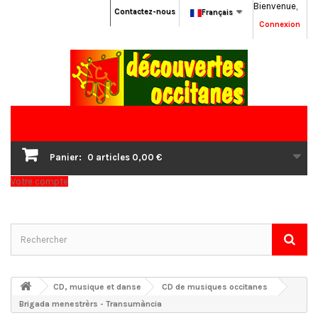
Bienvenue,
Contactez-nous
Français
Connexion
Panier:
0
articles
0,00 €
Votre compte
CD, musique et danse
CD de musiques occitanes
Brigada menestrèrs - Transumància