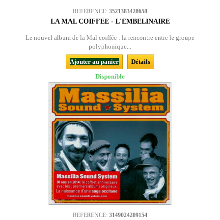
REFERENCE:
3521383428658
LA MAL COIFFÉE - L'EMBELINAIRE
Le nouvel album de la Mal coiffée : la rencontre entre le groupe
polyphonique...
Ajouter au panier
Détails
Disponible
REFERENCE:
3149024209154