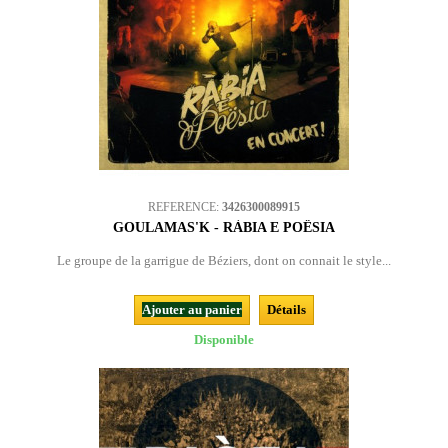
REFERENCE:
3426300089915
GOULAMAS'K - RÀBIA E POËSIA
Le groupe de la garrigue de Béziers, dont on connait le style...
Ajouter au panier
Détails
Disponible