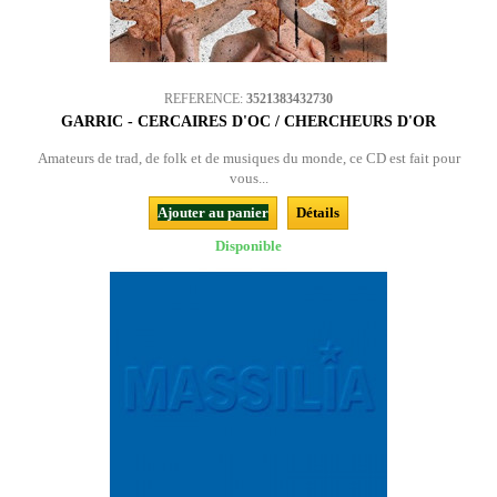
REFERENCE:
3521383432730
GARRIC - CERCAIRES D'OC / CHERCHEURS D'OR
Amateurs de trad, de folk et de musiques du monde, ce CD est fait pour
vous...
Ajouter au panier
Détails
Disponible