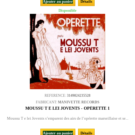
Ajouter au panier
Détails
Disponible
REFERENCE:
3149024235528
FABRICANT:
MANIVETTE RECORDS
MOUSSU T E LEI JOVENTS - OPÉRETTE 1
Moussu T e lei Jovents s’emparent des airs de l’opérette marseillaise et se...
Ajouter au panier
Détails