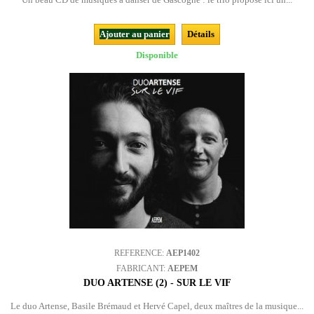
Ajouter au panier
Détails
Disponible
REFERENCE:
AEP1402
FABRICANT:
AEPEM
DUO ARTENSE (2) - SUR LE VIF
Le duo Artense, Basile Brémaud et Hervé Capel, deux maîtres de la musique...