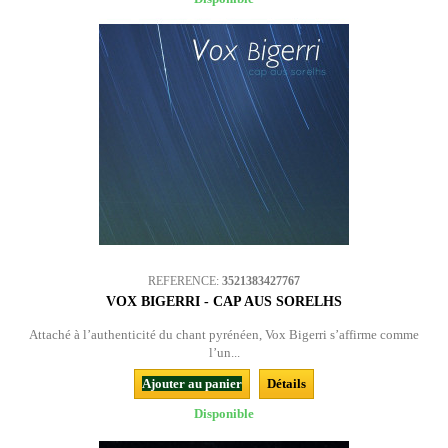
REFERENCE:
3521383427767
VOX BIGERRI - CAP AUS SORELHS
Attaché à l’authenticité du chant pyrénéen, Vox Bigerri s’affirme comme
l’un...
Ajouter au panier
Détails
Disponible