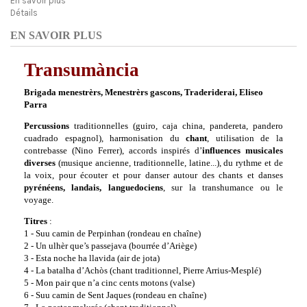
En savoir plus
Détails
EN SAVOIR PLUS
Transumància
Brigada menestrèrs, Menestrèrs gascons, Traderiderai, Eliseo
Parra
Percussions
traditionnelles (guiro, caja china, pandereta, pandero
cuadrado espagnol), harmonisation du
chant
, utilisation de la
contrebasse (Nino Ferrer), accords inspirés d’
influences musicales
diverses
(musique ancienne, traditionnelle, latine...), du rythme et de
la voix, pour écouter et pour danser autour des chants et danses
pyrénéens, landais, languedociens
, sur la transhumance ou le
voyage.
Titres
:
1 - Suu camin de Perpinhan (rondeau en chaîne)
2 - Un ulhèr que’s passejava (bourrée d’Ariège)
3 - Esta noche ha llavida (air de jota)
4 - La batalha d’Achòs (chant traditionnel, Pierre Arrius-Mesplé)
5 - Mon pair que n’a cinc cents motons (valse)
6 - Suu camin de Sent Jaques (rondeau en chaîne)