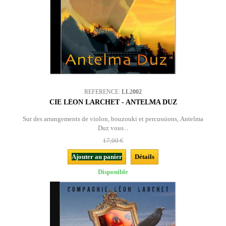
REFERENCE:
LL2002
CIE LÉON LARCHET - ANTELMA DUZ
Sur des arrangements de violon, bouzouki et percussions, Antelma
Duz vous...
17,00 €
Ajouter au panier
Détails
Disponible