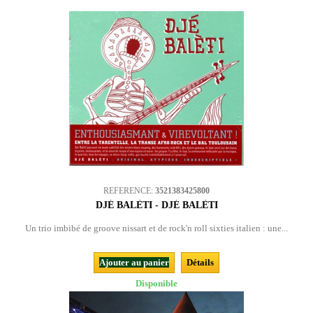
REFERENCE:
3521383425800
DJÉ BALÈTI - DJÉ BALÈTI
Un trio imbibé de groove nissart et de rock'n roll sixties italien : une...
Ajouter au panier
Détails
Disponible