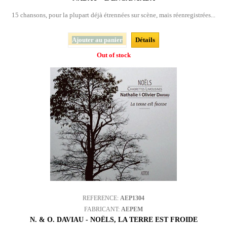
15 chansons, pour la plupart déjà étrennées sur scène, mais réenregistrées...
Ajouter au panier
Détails
Out of stock
REFERENCE:
AEP1304
FABRICANT:
AEPEM
N. & O. DAVIAU - NOËLS, LA TERRE EST FROIDE