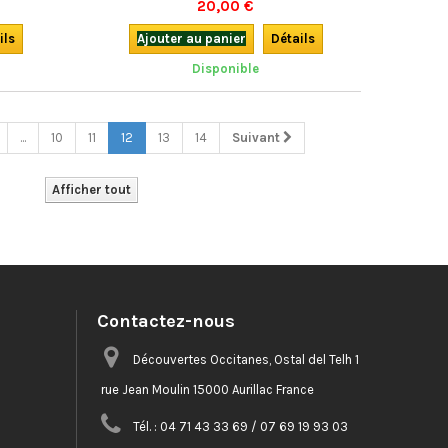
20,00 €
ittéraires…
Machado, avec traduction française,
ne...
accompagné du CD de ces mêmes textes,
ils
Ajouter au panier
Détails
onde" dit
mis en musique et chantés en concert.
Disponible
Superbe !
...
10
11
12
13
14
Suivant
Afficher tout
Contactez-nous
Découvertes Occitanes, Ostal del Telh 1
rue Jean Moulin 15000 Aurillac France
Tél. :
04 71 43 33 69 / 07 69 19 93 03