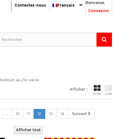
Bienvenue,
Contactez-nous
Français
Connexion
badours au 21e siècle.
Afficher :
Grille
Liste
...
10
11
12
13
14
Suivant
Afficher tout