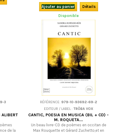
2000 formules et proverbes nouveaux du
boire et du manger, à partager sans
Ajouter au panier
Détails
modération... ainsi qu'un jeu littéraire plein
Disponible
d'humour.En occitan.
9-3
RÉFÉRENCE:
979-10-93692-69-2
S
EDITEUR / LABEL :
TRÒBA VOX
 ALIBERT
CANTIC, POESIA EN MUSICA (BIL + CD) -
M. ROQUETA...
 poèmes
Un beau livre-CD de poèmes en occitan de
ence de la
Max Rouquette et Gérard Zuchetto,et en
encore dans
castillan de Miguel Hernández et Antonio