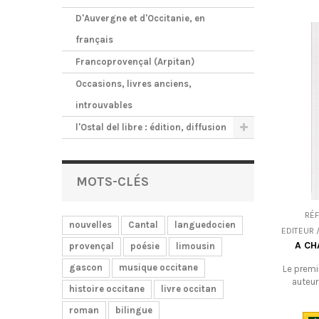
D'Auvergne et d'Occitanie, en
français
Francoprovençal (Arpitan)
Occasions, livres anciens,
introuvables
l'Ostal del libre : édition, diffusion
MOTS-CLÉS
RÉ
nouvelles
Cantal
languedocien
EDITEUR /
A CH
provençal
poésie
limousin
gascon
musique occitane
Le premi
auteur
histoire occitane
livre occitan
aujourd’
primesau
roman
bilingue