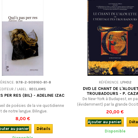
FÉRENCE:
978-2-909160-81-8
RÉFÉRENCE:
LFH02
DVD LE CHANT DE L'ALOUET
EDITEUR / LABEL :
RECLAMS
TROUBADOURS - P. CAZ
S PER RES (BIL) - ADELINE IZAC
De New-York à Budapest, en p
(évidemment) par la grande Occit
cueil de poésies de la vie quotidienne
balade évocatrice où les inter
t de notre langue. Bilingue.
20,00 €
d'historiens, de chanteurs et de 
8,00 €
évoquent les troubadours et tout 
Ajouter au panier
Déta
nous ont transmis. Une enq
outer au panier
Détails
Disponible
passionnante et qui a de quoi surpr
français.
Disponible