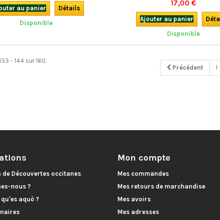
17,00 €
outer au panier
Détails
la musique et la lecture d'oeuvres l
"Une voix profondément humai
Ajouter au panier
Déta
Disponible
terriblement humaine, une voix-m
Disponible
Eric Fraj.En occitan.
133 - 144 sur 160.
Précédent
1
ations
Mon compte
s de Découvertes occitanes
Mes commandes
es-nous ?
Mes retours de marchandise
, qu'es aquò ?
Mes avoirs
naires
Mes adresses