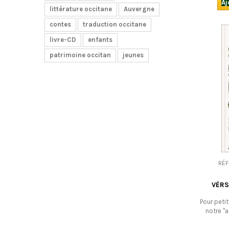
désir, am
Aj
littérature occitane
Auvergne
dans
t
contes
traduction occitane
livre-CD
enfants
patrimoine occitan
jeunes
RÉ
VÈRS
Pour peti
notre "a
jardiniers