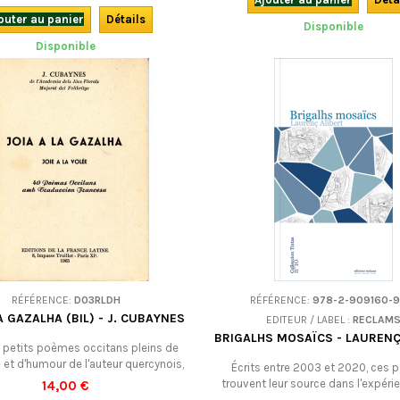
de son voisinage. En occitan
(languedocien).
outer au panier
Détails
Disponible
Disponible
RÉFÉRENCE:
D03RLDH
RÉFÉRENCE:
978-2-909160-9
A GAZALHA (BIL) - J. CUBAYNES
EDITEUR / LABEL :
RECLAM
BRIGALHS MOSAÏCS - LAURENÇ
 petits poèmes occitans pleins de
et d'humour de l'auteur quercynois,
Écrits entre 2003 et 2020, ces
sion bilingue. LIVRE D'OCCASION :
trouvent leur source dans l'expéri
14,00 €
édition originale de 1965.
vie et les souvenirs de l'auteur, ou 