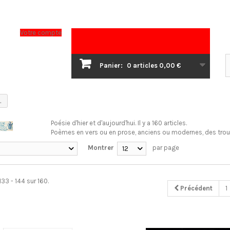
Votre compte
Panier:
0
articles
0,00 €
.
Poésie d'hier et d'aujourd'hui.
Il y a 160 articles.
Poèmes en vers ou en prose, anciens ou modernes, des trou
Montrer
par page
12
133 - 144 sur 160.
Précédent
1