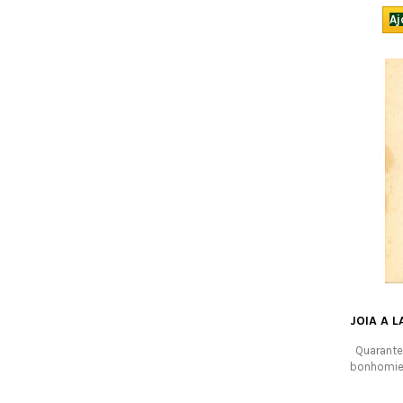
et 
Aj
JOIA A L
Quarante
bonhomie 
en ver