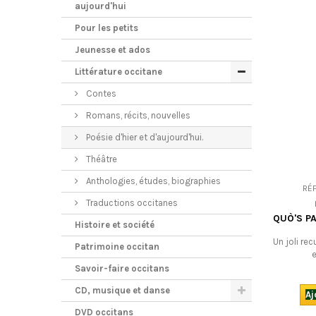
aujourd'hui
Pour les petits
Jeunesse et ados
Littérature occitane
Contes
Romans, récits, nouvelles
Poésie d'hier et d'aujourd'hui.
Théâtre
Anthologies, études, biographies
RÉ
Traductions occitanes
QUÒ'S PA
Histoire et société
Un joli re
Patrimoine occitan
e
Savoir-faire occitans
CD, musique et danse
Aj
DVD occitans