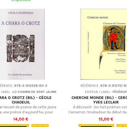
FÉRENCE:
978-2-913238-60-2
RÉFÉRENCE:
978-2-913751-8
 LABEL :
LO CHAMIN DE SENT JAUME
EDITEUR / LABEL :
FÉDÉROP
ARA O CROTZ (BIL) - CÉCILE
CHERCHE MONDE (BIL) - CE
CHADEUIL
YVES LECLAIR
er recueil de poésie de cette jeune
À découvrir : les huit poèmes c
e, une poésie d’aujourd’hui, pour
Cercamon, troubadour du début du 
hui, jeune, fraîche, souvent légère,
: poèmes d'amour, poèmes d
14,00 €
15,00 €
tière… des poèmes au féminin, où
complaintes... L'une des toutes pre