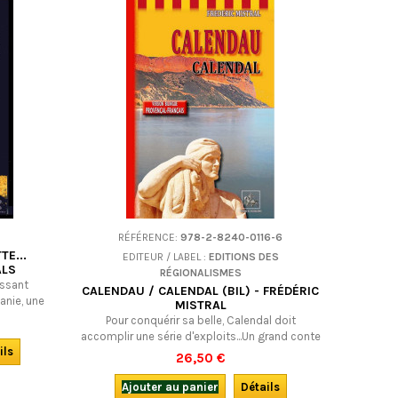
RÉFÉRENCE:
978-2-8240-0116-6
TE...
EDITEUR / LABEL :
EDITIONS DES
ALS
RÉGIONALISMES
assant
CALENDAU / CALENDAL (BIL) - FRÉDÉRIC
anie, une
MISTRAL
views
Pour conquérir sa belle, Calendal doit
musiciens
accomplir une série d'exploits...Un grand conte
ce qu’ils
ils
épique et symbolique, autour des thèmes
26,50 €
uête
chers à Mistral, qui mérite d'être (re)découvert
endre ! En
: "Calendau est un grand poème de
Ajouter au panier
Détails