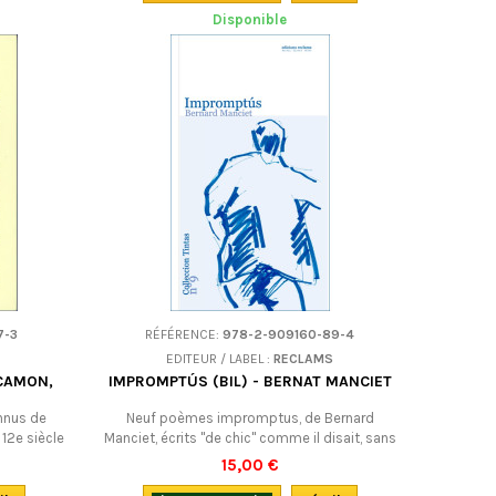
résistance" écrit Danielle Julien (Lire Mistral,
Disponible
aujourd'hui - conférence).Bilingue occitan-
français (traduction de l'auteur).
7-3
RÉFÉRENCE:
978-2-909160-89-4
EDITEUR / LABEL :
RECLAMS
RCAMON,
IMPROMPTÚS (BIL) - BERNAT MANCIET
onnus de
Neuf poèmes impromptus, de Bernard
12e siècle
Manciet, écrits "de chic" comme il disait, sans
ébat,
modèle, de façon spontanée. Des poèmes
15,00 €
mières voix
forts, construits et déroutants, des poèmes