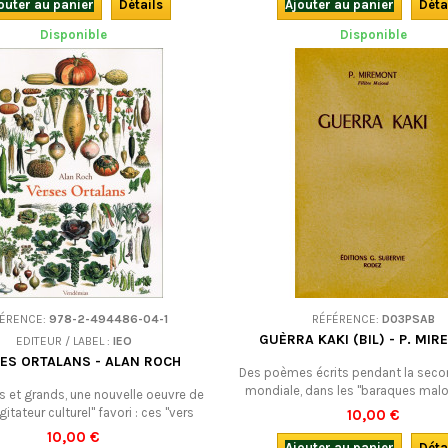
our et poésie tiennent bonne place,
de notre patrimoine lyrique. Bil
outer au panier
Détails
Ajouter au panier
Déta
 une langue riche aux accents
Disponible
Disponible
roubadouresques. Bilingue.
FÉRENCE:
978-2-494486-04-1
RÉFÉRENCE:
D03PSAB
GUÈRRA KAKI (BIL) - P. MI
EDITEUR / LABEL :
IEO
ES ORTALANS - ALAN ROCH
Des poèmes écrits pendant la seco
mondiale, dans les "baraques mal
ts et grands, une nouvelle oeuvre de
de l'Oflag XD". Un précieux témoign
gitateur culturel" favori : ces "vers
10,00 €
guerre et sur l'occitan en guerre
", de quoi découvrir la vie du potager
10,00 €
D'OCCASION : éditions Subervie, Ro
Ajouter au panier
Déta