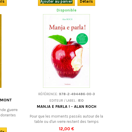
ingue.
de franc-tireur. Bilingue.
ils
Ajouter au panier
Détails
Disponible
RÉFÉRENCE:
978-2-494486-00-3
REMONT
EDITEUR / LABEL :
IEO
MANJA E PARLA ! - ALAN ROCH
nde guerre
odorantes
Pour que les moments passés autour de la
age sur la
table ou d'un verre restent des temps
 ! LIVRE
d'échange et de convivialité, un recueil de
12,00 €
dez, 1953.
ils