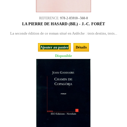
REFERENCE:
978-2-85910--560-0
LA PIERRE DE HASARD (BIL) - J.-C. FORÊT
La seconde édition de ce roman situé en Ardèche : trois destins, trois...
Ajouter au panier
Détails
Disponible