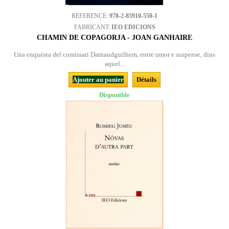
REFERENCE:
978-2-85910-550-1
FABRICANT:
IEO EDICIONS
CHAMIN DE COPAGÒRJA - JOAN GANHAIRE
Una enquèsta del comissari Darnaudguilhem, entre umor e suspense, dins
aquel...
Ajouter au panier
Détails
Disponible