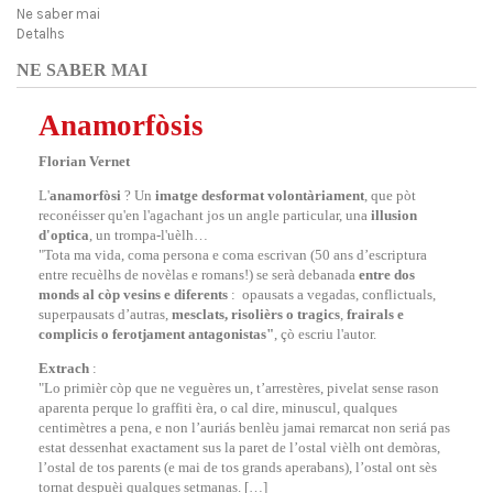
Ne saber mai
Detalhs
NE SABER MAI
Anamorfòsis
Florian Vernet
L'
anamorfòsi
? Un
imatge desformat volontàriament
, que pòt
reconéisser qu'en l'agachant jos un angle particular, una
illusion
d'optica
, un trompa-l'uèlh…
"Tota ma vida, coma persona e coma escrivan (50 ans d’escriptura
entre recuèlhs de novèlas e romans!) se serà debanada
entre dos
monds al còp vesins e diferents
: opausats a vegadas, conflictuals,
superpausats d’autras,
mesclats, risolièrs o tragics
,
frairals e
complicis o ferotjament antagonistas"
, çò escriu l'autor.
Extrach
:
"Lo primièr còp que ne veguères un, t’arrestères, pivelat sense rason
aparenta perque lo graffiti èra, o cal dire, minuscul, qualques
centimètres a pena, e non l’auriás benlèu jamai remarcat non seriá pas
estat dessenhat exactament sus la paret de l’ostal vièlh ont demòras,
l’ostal de tos parents (e mai de tos grands aperabans), l’ostal ont sès
tornat despuèi qualques setmanas. […]