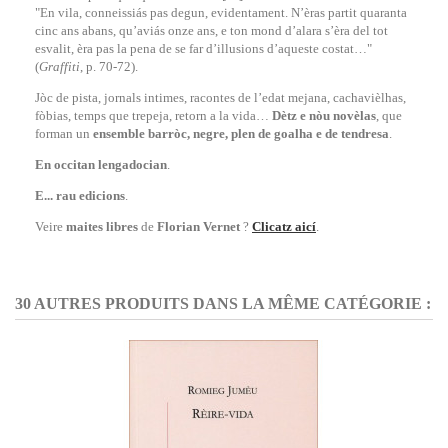
"En vila, conneissiás pas degun, evidentament. N’èras partit quaranta
cinc ans abans, qu’aviás onze ans, e ton mond d’alara s’èra del tot
esvalit, èra pas la pena de se far d’illusions d’aqueste costat…"
(
Graffiti
, p. 70-72).
Jòc de pista, jornals intimes, racontes de l’edat mejana, cachavièlhas,
fòbias, temps que trepeja, retorn a la vida…
Dètz e nòu novèlas
, que
forman un
ensemble
barròc, negre, plen
de goalha e de tendresa
.
En occitan lengadocian
.
E... rau edicions
.
Veire
maites libres
de
Florian Vernet
?
Clicatz aicí
.
30 AUTRES PRODUITS DANS LA MÊME CATÉGORIE :