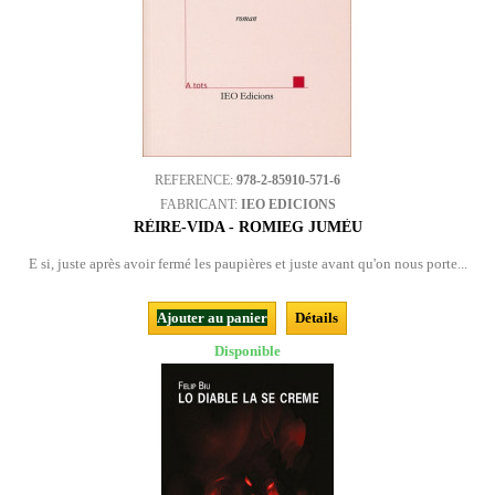
REFERENCE:
978-2-85910-571-6
FABRICANT:
IEO EDICIONS
RÈIRE-VIDA - ROMIEG JUMÈU
E si, juste après avoir fermé les paupières et juste avant qu'on nous porte...
Ajouter au panier
Détails
Disponible