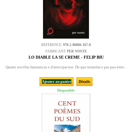
REFERENCE:
978-2-86866-167-8
FABRICANT:
PER NOSTE
LO DIABLE LA SE CREME - FELIP BIU
Quatre novèlas fantasticas e d'anticipacion. De que tremolar e pas pus èstre...
Ajouter au panier
Détails
Disponible