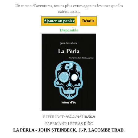
Un roman d’aventures, toutes plus extravagantes les unes que les
autres, mais...
Ajouter au panier
Détails
Disponible
REFERENCE:
987-2-916718-56-9
FABRICANT:
LETRAS D'ÒC
LA PÈRLA - JOHN STEINBECK, J.-P. LACOMBE TRAD.