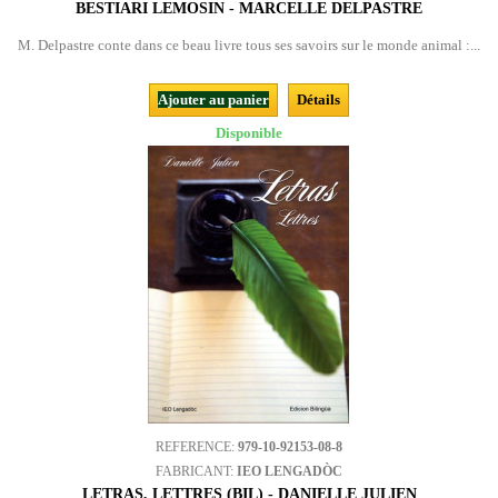
BESTIARI LEMOSIN - MARCELLE DELPASTRE
M. Delpastre conte dans ce beau livre tous ses savoirs sur le monde animal :...
Ajouter au panier
Détails
Disponible
REFERENCE:
979-10-92153-08-8
FABRICANT:
IEO LENGADÒC
LETRAS, LETTRES (BIL) - DANIELLE JULIEN