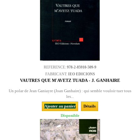
REFERENCE:
978-2-85910-509-9
FABRICANT:
IEO EDICIONS
VAUTRES QUE M'AVETZ TUADA - J. GANHAIRE
Un polar de Jean Ganiayre (Joan Ganhaire) : qui semble vouloir tuer tous
les...
Ajouter au panier
Détails
Disponible