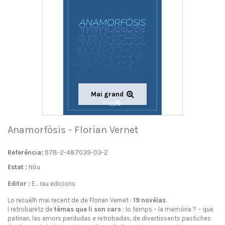
Mai grand
Anamorfòsis - Florian Vernet
Referéncia:
978-2-487039-03-2
Estat :
Nòu
Editor :
E... rau edicions
Lo recuèlh mai recent de de Florian Vernet :
19 novèlas
.
I retrobaretz de
tèmas que li son cars
: lo temps – la memòria ? – que
patinan, las amors perdudas e retrobadas, de divertissents pastiches