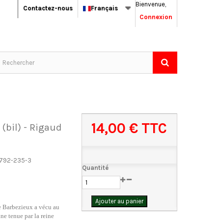
Bienvenue,
Contactez-nous
Français
Connexion
14,00 €
TTC
(bil) - Rigaud
792-235-3
Quantité
Ajouter au panier
 Barbezieux a vécu au
ine tenue par la reine