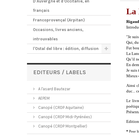
D'Auvergne et d'Occitanie, en
La
français
Francoprovençal (Arpitan)
Rigaud
Introdu
Occasions, livres anciens,
"Je sui
introuvables
Qui, du
Fut bou
l'Ostal del libre : édition, diffusion
La Lanc
Qu’il n
En dema
Je suis
EDITEURS / LABELS
Mieux-
Ainsi 
A l'asard Bautezar
duc... 
AEPEM
Le livr
poétiqu
Canopé (CRDP Aquitaine)
Présent
Canopé (CRDP Midi-Pyrénées)
Edition
Canopé (CRDP Montpellier)
*
Pour li