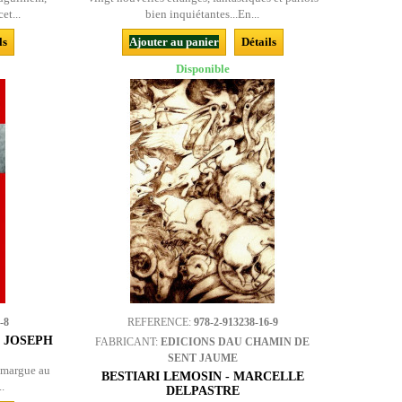
et...
bien inquiétantes...En...
ls
Ajouter au panier
Détails
Disponible
-8
REFERENCE:
978-2-913238-16-9
- JOSEPH
FABRICANT:
EDICIONS DAU CHAMIN DE
SENT JAUME
amargue au
BESTIARI LEMOSIN - MARCELLE
..
DELPASTRE