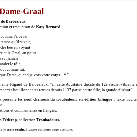
 Dame-Graal
 de Barbezieux
ction et traduction de
Katy Bernard
s comme Perceval
 temps qu’il vivait,
che bée en voyant
e et le Graal, au point
e sut jamais
nder le rôle,
 tout comme lui,
que-Dame, quand je vois votre corps…
*
"
chante Rigaud de
Barbezieux,
"en cette Aquitaine ducale du 12e siècle, vibrant
ces terres bouillonnantes tenues depuis 1137 par sa petite-fille, la grande Aliénor."
e présente les
neuf chansons du troubadour
, en
édition bilingue
: texte occita
e.
ations et commentaires en français.
s
Fédérop
, collection
Troubadours.
re le
texte original
, passez sur notre
page occitane
.