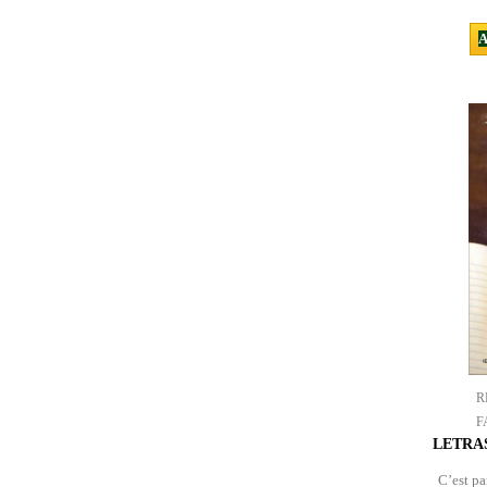
A
R
F
LETRAS
C’est pa