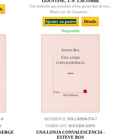
GOUSTINE, J.-P. LACOMBE
Une histoire qui pourrait n'être qu'un fait divers...
ls
Mais Luc de Goustine,...
Ajouter au panier
Détails
Disponible
-8
REFERENCE:
978-2-85910-574-7
S
FABRICANT:
IEO EDICIONS
 SERGE
UNA LONJA CONVALESCÉNCIA -
ESTEVE ROS