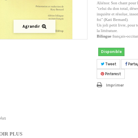
Aliénor. Son chant pour 
"celui du don total, dése
inquiète et résolue, ins
foi" (Kati Bernard).
Un joli petit livre, pour 
Agrandir
la littérature.
Bilingue
français-occita
Disponible
Tweet
Parta
Pinterest
Imprimer
plus
OIR PLUS