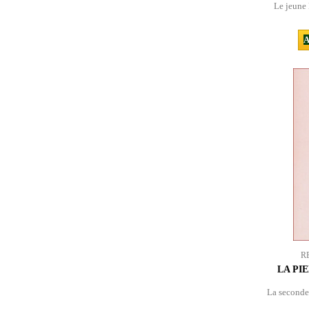
Le jeune 
A
R
LA PIE
La seconde 