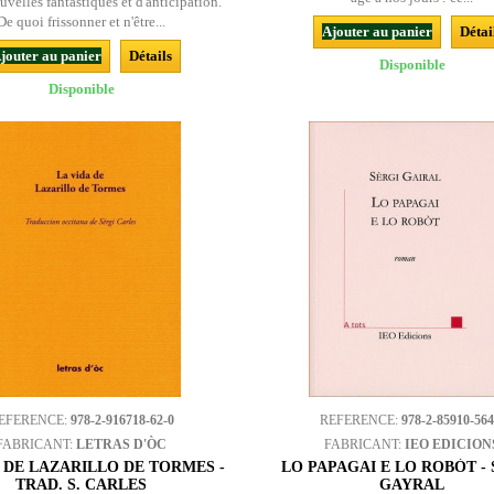
velles fantastiques et d'anticipation.
De quoi frissonner et n'être...
Ajouter au panier
Détai
jouter au panier
Détails
Disponible
Disponible
EFERENCE:
978-2-916718-62-0
REFERENCE:
978-2-85910-564
FABRICANT:
LETRAS D'ÒC
FABRICANT:
IEO EDICION
A DE LAZARILLO DE TORMES -
LO PAPAGAI E LO ROBÒT -
TRAD. S. CARLES
GAYRAL