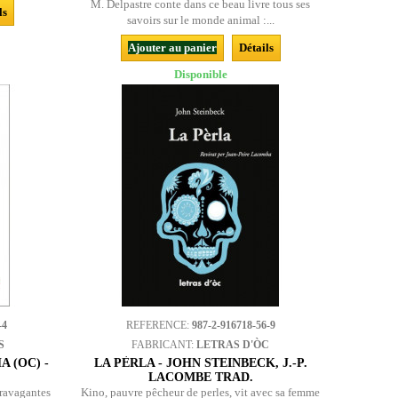
M. Delpastre conte dans ce beau livre tous ses
ls
savoirs sur le monde animal :...
Ajouter au panier
Détails
Disponible
-4
REFERENCE:
987-2-916718-56-9
S
FABRICANT:
LETRAS D'ÒC
 (OC) -
LA PÈRLA - JOHN STEINBECK, J.-P.
LACOMBE TRAD.
travagantes
Kino, pauvre pêcheur de perles, vit avec sa femme