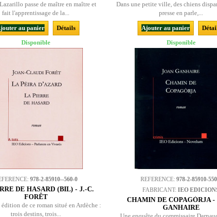
Lazarillo passe de maître en maître et
Dans une petite ville, des chiens dispar
fait l'apprentissage de la...
presse en parle,...
jouter au panier
Détails
Ajouter au panier
Détai
Disponible
Disponible
EFERENCE:
978-2-85910--560-0
REFERENCE:
978-2-85910-550
RRE DE HASARD (BIL) - J.-C.
FABRICANT:
IEO EDICION
FORÊT
CHAMIN DE COPAGÒRJA -
édition de ce roman situé en Ardèche :
GANHAIRE
trois destins, trois...
Une enquête du commissaire Darnau