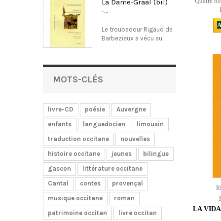
Quatre nou
La Dame-Graal (bil)
-...
A
Le troubadour Rigaud de
Barbezieux a vécu au...
MOTS-CLÉS
livre-CD
poésie
Auvergne
enfants
languedocien
limousin
traduction occitane
nouvelles
histoire occitane
jeunes
bilingue
gascon
littérature occitane
Cantal
contes
provençal
R
musique occitane
roman
LA VID
patrimoine occitan
livre occitan