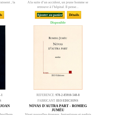
aissent ; la
A la suite d’un accident, un jeune homme se
retrouve à l’hôpital. Il pense...
ls
Ajouter au panier
Détails
Disponible
-1
REFERENCE:
978-2-85910-548-8
S
FABRICANT:
IEO EDICIONS
 JOAN
NÒVAS D'AUTRA PART - ROMIEG
JUMÈU
dguilhem,
Vingt nouvelles étranges, fantastiques et parfois