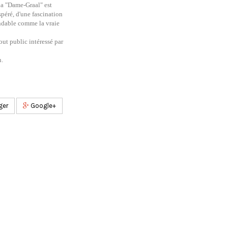
la "Dame-Graal" est
spéré, d'une fascination
ondable comme la vraie
tout public intéressé par
n.
ger
Google+