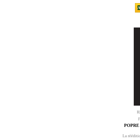
A
R
POPRE 
La rééditi