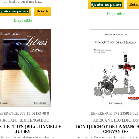
en feuilleton dans La...
Ajouter au panier
Détai
jouter au panier
Détails
Disponible
Disponible
EFERENCE:
979-10-92153-08-8
REFERENCE:
978-285910-520
ABRICANT:
IEO LENGADÒC
FABRICANT:
IEO EDICION
, LETTRES (BIL) - DANIELLE
DÒN QUICHÒT DE LA MANCHA
JULIEN
CERVANTÈS
rfois seulement dans la solitude que
Un roman d’aventures, toutes plus ex