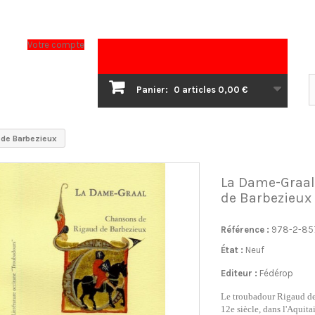
Votre compte
Panier:
0
articles
0,00 €
d de Barbezieux
La Dame-Graal 
de Barbezieux
Référence :
978-2-85
État :
Neuf
Editeur :
Fédérop
Le troubadour Rigaud de
12e siècle, dans l'Aquita