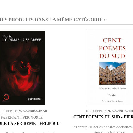
RES PRODUITS DANS LA MÊME CATÉGORIE :
EFERENCE:
978-2-86866-167-8
REFERENCE:
978-2-86878-300
CENT POÈMES DU SUD - PIE
FABRICANT:
PER NOSTE
BLE LA SE CREME - FELIP BIU
Les cent plus belles poésies occitanes
âge à nos jours : ce...