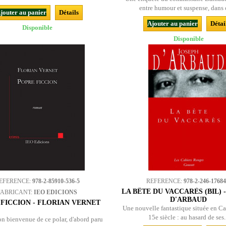
entre humour et suspense, dans c
jouter au panier
Détails
Ajouter au panier
Détai
Disponible
Disponible
EFERENCE:
978-2-85910-536-5
REFERENCE:
978-2-246-17684
LA BÊTE DU VACCARÈS (BIL) 
FABRICANT:
IEO EDICIONS
D'ARBAUD
FICCION - FLORIAN VERNET
Une nouvelle fantastique située en C
15e siècle : au hasard de ses.
on bienvenue de ce polar, d'abord paru