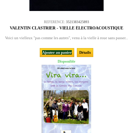
REFERENCE:
3521383425893
VALENTIN CLASTRIER - VIELLE ÉLECTROACOUSTIQUE
Voici un vielleux "pas comme les autres", venu à la vielle à roue sans passer...
Ajouter au panier
Détails
Disponible