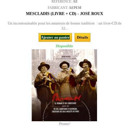
REFERENCE:
AE
FABRICANT:
AEPEM
MESCLADÍS (LIVRE + CD) - JOSÉ ROUX
Un incontournable pour les amateurs de bonne tradition : un livre-CD de
32...
Ajouter au panier
Détails
Disponible
Promo!