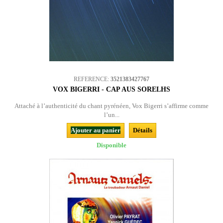
REFERENCE:
3521383427767
VOX BIGERRI - CAP AUS SORELHS
Attaché à l’authenticité du chant pyrénéen, Vox Bigerri s’affirme comme
l’un...
Ajouter au panier
Détails
Disponible