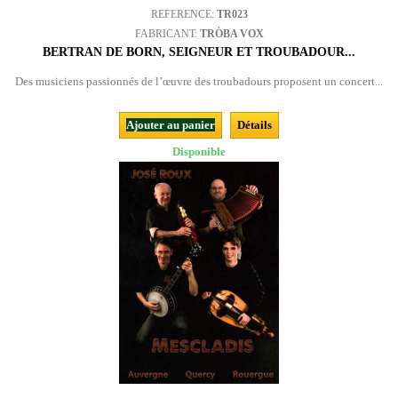
REFERENCE:
TR023
FABRICANT:
TRÒBA VOX
BERTRAN DE BORN, SEIGNEUR ET TROUBADOUR...
Des musiciens passionnés de l’œuvre des troubadours proposent un concert...
Ajouter au panier
Détails
Disponible