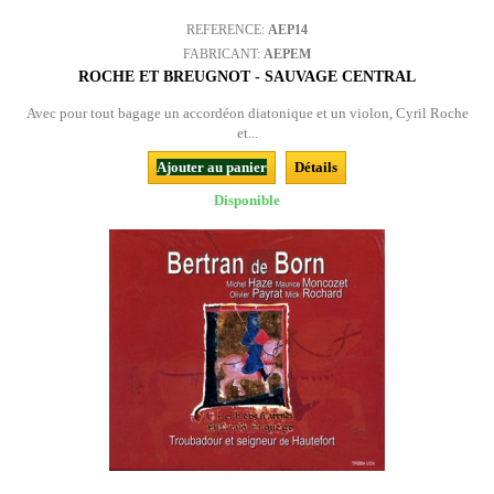
REFERENCE:
AEP14
FABRICANT:
AEPEM
ROCHE ET BREUGNOT - SAUVAGE CENTRAL
Avec pour tout bagage un accordéon diatonique et un violon, Cyril Roche
et...
Ajouter au panier
Détails
Disponible