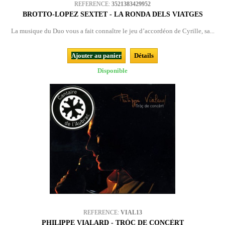
REFERENCE:
3521383429952
BROTTO-LOPEZ SEXTET - LA RONDA DELS VIATGES
La musique du Duo vous a fait connaître le jeu d’accordéon de Cyrille, sa...
Ajouter au panier
Détails
Disponible
REFERENCE:
VIAL13
PHILIPPE VIALARD - TRÒÇ DE CONCÈRT