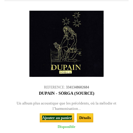
REFERENCE:
3341348602684
DUPAIN - SÒRGA (SOURCE)
Un album plus acoustique que les précédents, où la mélodie et
l’harmonisation...
Ajouter au panier
Détails
Disponible