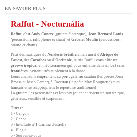
EN SAVOIR PLUS
Raffut - Nocturnàlia
Raffut
, c'est
Andy Cancre
(guitare électrique),
Jean-Bernard Louis
(percussions, raffophone et chant) et
Gabriel Moulin
(percussions,
pifano et chant).
Pétri des musiques du
Nordeste brésilien
mais aussi d'
Afrique de
l'ouest
, des
Caraïbes
ou d’
Occitanie
, le trio Raffut vous offre un
groove tropical
et méditerranéen qui vous entraine dans un
bal sans
frontières
invitant irrésistiblement à la danse.
Leurs chansons empruntent au portugais, au catalan (les poètes Joan
Brossa et Josep Carner), à l’occitan (le poète Max Rouquette) et au
français et se réapproprient le répertoire traditionnel.
La guitare, les percussions et les voix jouent et tissent un son unique,
généreux, sensible et surprenant.
Titres
:
1 - Cançon
2 - Canoa
3 - Interlude n°1 Carlina d'estrella
4 - Elegia
5 - Souvenez-vous