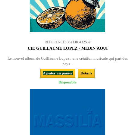
REFERENCE:
3521383432532
CIE GUILLAUME LOPEZ - MEDIN'AQUI
Le nouvel album de Guillaume Lopez : une création musicale qui part des
pays...
Ajouter au panier
Détails
Disponible