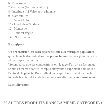
6 - Passarinho
7 - Eymaries (Per tres camins...)
8 - Interlude n°2 Valse petit d'homme
9 - Carnestoltes
10 - Ai vist lo lop
11 - Interlude n°3 Prima
12 - Mentastre
13 - Tout est fragile
14 – Nocturnàlia.
En digipack
.
Un
art en fusion
,
du rock psychédélique aux musiques populaires
,
qui célèbre la diversité dans une
poésie humaniste
aux pouvoirs aussi
violents que bienveillants.
Violent parce que ces compositions ont la rage d’un art en fusion, qui
se met en marche contre les replis effrayants s’exprimant d’un bout à
l’autre de la planète. Bienveillant parce que leur combat préfère la
force de la créativité et de la mémoire aux déchirements destructeurs.
Label
Sirventés
.
30 AUTRES PRODUITS DANS LA MÊME CATÉGORIE :