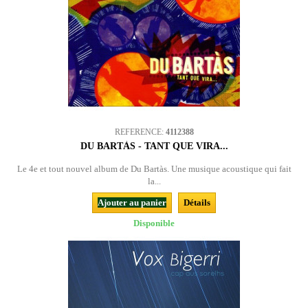
REFERENCE:
4112388
DU BARTÀS - TANT QUE VIRA...
Le 4e et tout nouvel album de Du Bartàs. Une musique acoustique qui fait
la...
Ajouter au panier
Détails
Disponible