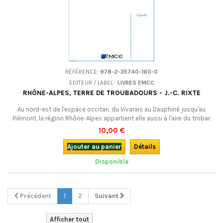
RÉFÉRENCE:
978-2-35740-160-0
EDITEUR / LABEL :
LIVRES EMCC
RHÔNE-ALPES, TERRE DE TROUBADOURS - J.-C. RIXTE
Au nord-est de l'espace occitan, du Vivarais au Dauphiné jusqu'au
Piémont, la région Rhône-Alpes appartient elle aussi à l'aire du trobar,
cet art poétique complexe qui donna à l'Europe sa première grande
10,00 €
littérature.Ce livre donne un aperçu des troubadours dont la région peut
légitimement s'enorgueillir.Edition bilingue occitan-français.
Ajouter au panier
Détails
Disponible
Précédent
1
2
Suivant
Afficher tout