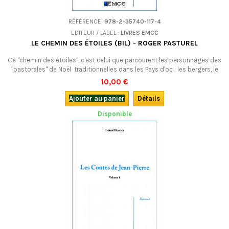
RÉFÉRENCE:
978-2-35740-117-4
EDITEUR / LABEL :
LIVRES EMCC
LE CHEMIN DES ÉTOILES (BIL) - ROGER PASTUREL
Ce "chemin des étoiles", c'est celui que parcourent les personnages des
"pastorales" de Noël traditionnelles dans les Pays d'oc : les bergers, le
maître, le "bohémien"... qui s'en vont rendre hommage au nouveau-né de
10,00 €
Bethléem. Une version moderne et savoureusement revisitée. Bilingue.
Ajouter au panier
Détails
Disponible