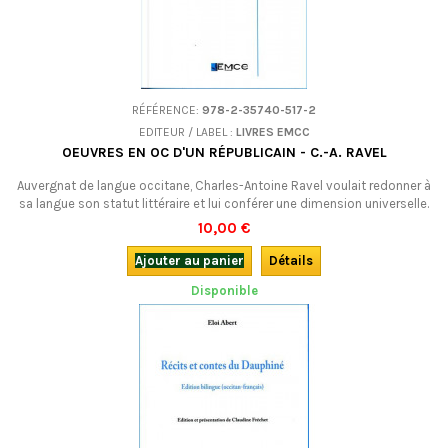
RÉFÉRENCE:
978-2-35740-517-2
EDITEUR / LABEL :
LIVRES EMCC
OEUVRES EN OC D'UN RÉPUBLICAIN - C.-A. RAVEL
Auvergnat de langue occitane, Charles-Antoine Ravel voulait redonner à
sa langue son statut littéraire et lui conférer une dimension universelle.
C'est donc en occitan qu'il a défendu ses idées républicaines sous la
10,00 €
Restauration et le Second Empire. Une oeuvre variée et remarquable,
tantôt grave, critique ou satitrique, tantôt souriante ou lyrique.Edition...
Ajouter au panier
Détails
Disponible