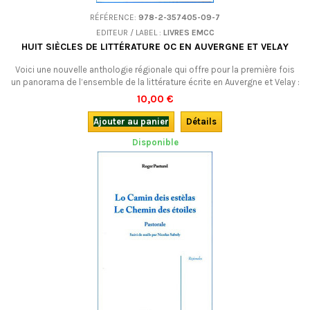
RÉFÉRENCE:
978-2-357405-09-7
EDITEUR / LABEL :
LIVRES EMCC
HUIT SIÈCLES DE LITTÉRATURE OC EN AUVERGNE ET VELAY
Voici une nouvelle anthologie régionale qui offre pour la première fois
un panorama de l’ensemble de la littérature écrite en Auvergne et Velay :
enfin une image plus claire de ce patrimoine presque inconnu des
10,00 €
anthologies de la littérature occitane sorties jusqu’à présent ! Bilingue
occitan-français.
Ajouter au panier
Détails
Disponible