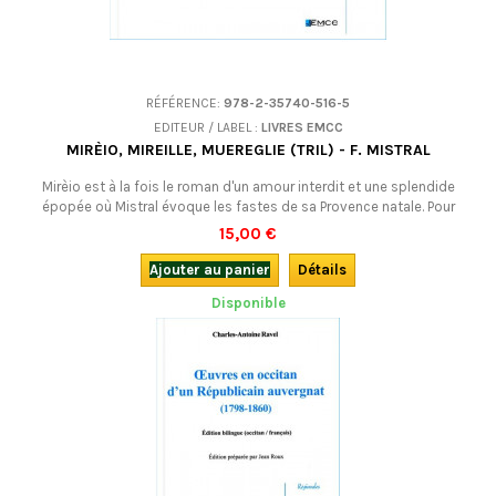
RÉFÉRENCE:
978-2-35740-516-5
EDITEUR / LABEL :
LIVRES EMCC
MIRÈIO, MIREILLE, MUEREGLIE (TRIL) - F. MISTRAL
Mirèio est à la fois le roman d'un amour interdit et une splendide
épopée où Mistral évoque les fastes de sa Provence natale. Pour
(re)découvrir ce chef d'oeuvre, voici une édition trilingue : en occitan
15,00 €
provençal avec la traduction française de l'auteur, mais aussi avec une
traduction en francoprovençal (dauphinois).
Ajouter au panier
Détails
Disponible