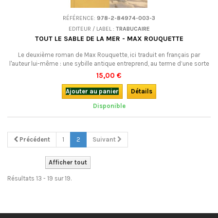
RÉFÉRENCE:
978-2-84974-003-3
EDITEUR / LABEL :
TRABUCAIRE
TOUT LE SABLE DE LA MER - MAX ROUQUETTE
Le deuxième roman de Max Rouquette, ici traduit en français par
l'auteur lui-même : une sybille antique entreprend, au terme d’une sorte
de pacte avec la divinité au service de laquelle elle s’est mise, un
15,00 €
voyage sans fin dans l’éternité, non sans connaître un bon nombre de
métamorphoses...
Ajouter au panier
Détails
Disponible
Précédent
1
2
Suivant
Afficher tout
Résultats 13 - 19 sur 19.