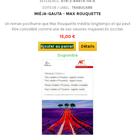
RÉFÉRENCE:
978-2-84974-114-6
EDITEUR / LABEL :
TRABUCAIRE
MIÈJA-GAUTA - MAX ROUQUETTE
Un roman posthume que Max Rouquette médita longtemps et qui peut
être considéré comme une de ses oeuvres majeures.En occitan
(languedocien).
15,00 €
Ajouter au panier
Détails
Disponible