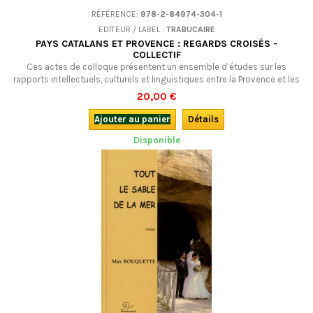
RÉFÉRENCE:
978-2-84974-304-1
EDITEUR / LABEL :
TRABUCAIRE
PAYS CATALANS ET PROVENCE : REGARDS CROISÉS -
COLLECTIF
Ces actes de colloque présentent un ensemble d’études sur les
rapports intellectuels, culturels et linguistiques entre la Provence et les
Pays Catalans, du Moyen Age à nos jours. Une longue histoire, à
20,00 €
découvrir ! Trilingue : français, occitan (graphie classique et graphie
mistralienne), catalan.
Ajouter au panier
Détails
Disponible