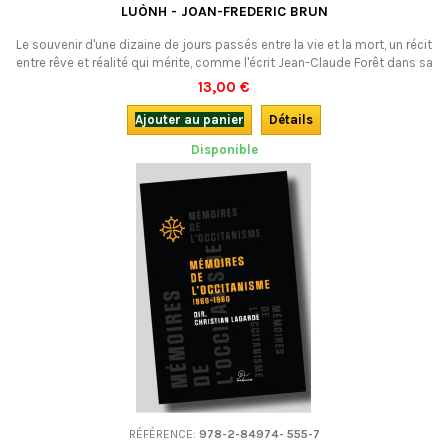
LUÒNH - JOAN-FREDERIC BRUN
Le souvenir d'une dizaine de jours passés entre la vie et la mort, un récit
entre rêve et réalité qui mérite, comme l'écrit Jean-Claude Forêt dans sa
postface, "de faire date dans la littérature occitane pour la nouveauté
13,00 €
de son propos, de son genre et de son enjeu".En occitan.
Ajouter au panier
Détails
Disponible
RÉFÉRENCE:
978-2-84974- 555-7