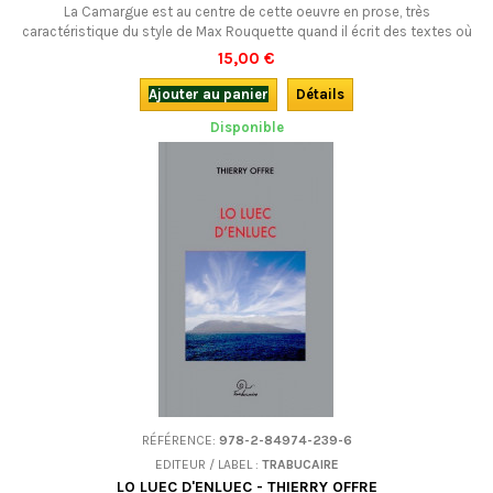
La Camargue est au centre de cette oeuvre en prose, très
caractéristique du style de Max Rouquette quand il écrit des textes où
se mêlent réflexions personnelles et méditations sur des personnages,
15,00 €
des paysages ou des moments d’histoire.En occitan.
Ajouter au panier
Détails
Disponible
RÉFÉRENCE:
978-2-84974-239-6
EDITEUR / LABEL :
TRABUCAIRE
LO LUEC D'ENLUEC - THIERRY OFFRE