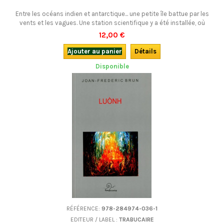
Entre les océans indien et antarctique... une petite île battue par les
vents et les vagues. Une station scientifique y a été installée, où
l’auteur, météorologue de son métier, a séjourné le temps d’un
12,00 €
hivernage. Il nous raconte la vie dans ce "lieu de nulle part", entre paradis
et enfer.Un roman vécu, en occitan (provençal).
Ajouter au panier
Détails
Disponible
RÉFÉRENCE:
978-284974-036-1
EDITEUR / LABEL :
TRABUCAIRE