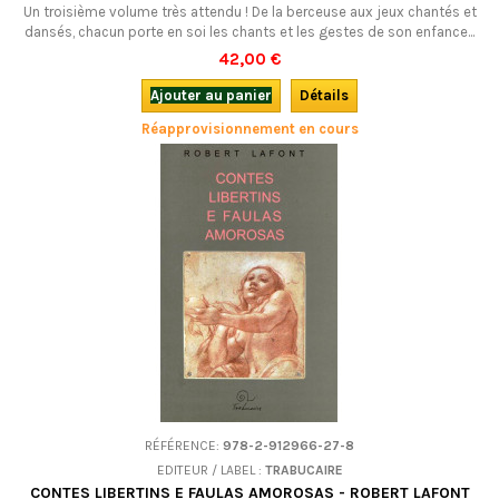
Un troisième volume très attendu ! De la berceuse aux jeux chantés et
dansés, chacun porte en soi les chants et les gestes de son enfance...
Comment transmettre tout cela, qui est à la fois un savoir faire, mais
42,00 €
aussi un savoir être ? Un bel outil pédagogique pour tous ceux qui sont
en contact avec des enfants ou des ados.Bilingue, avec un CD et un
Ajouter au panier
Détails
DVD.
Réapprovisionnement en cours
RÉFÉRENCE:
978-2-912966-27-8
EDITEUR / LABEL :
TRABUCAIRE
CONTES LIBERTINS E FAULAS AMOROSAS - ROBERT LAFONT