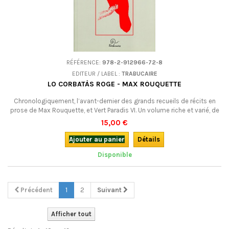
RÉFÉRENCE:
978-2-912966-72-8
EDITEUR / LABEL :
TRABUCAIRE
LO CORBATÀS ROGE - MAX ROUQUETTE
Chronologiquement, l’avant-dernier des grands recueils de récits en
prose de Max Rouquette, et Vert Paradis VI. Un volume riche et varié, de
thèmes et de tons, allant de récits baignant dans le mythe à d’autres
15,00 €
inspirés de la réalité quotidienne de l’écrivain. En occitan.
Ajouter au panier
Détails
Disponible
Précédent
1
2
Suivant
Afficher tout