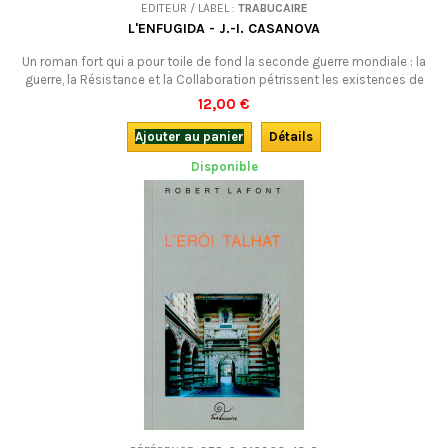
EDITEUR / LABEL :
TRABUCAIRE
L'ENFUGIDA - J.-I. CASANOVA
Un roman fort qui a pour toile de fond la seconde guerre mondiale : la
guerre, la Résistance et la Collaboration pétrissent les existences de
Marthe, Louise et des autres, sous l'influence du désir, de la mort qui
12,00 €
rôde, et des souvenirs... D'où viennent finalement nos choix de vie ? En
occitan, dans un style à la William Faulkner.
Ajouter au panier
Détails
Disponible