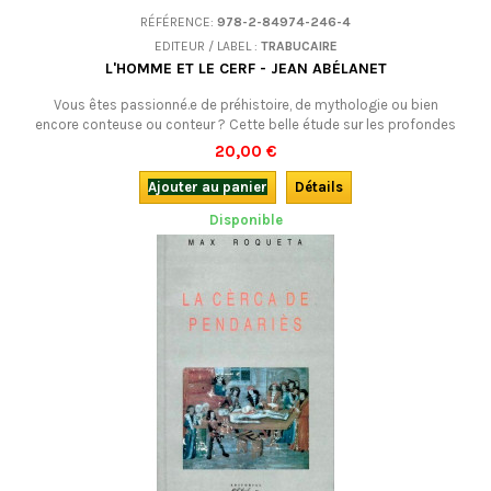
RÉFÉRENCE:
978-2-84974-246-4
EDITEUR / LABEL :
TRABUCAIRE
L'HOMME ET LE CERF - JEAN ABÉLANET
Vous êtes passionné.e de préhistoire, de mythologie ou bien
encore conteuse ou conteur ? Cette belle étude sur les profondes
racines d’une mythologie attachée au "roi des forêts", au cerf, de la
20,00 €
préhistoire à la légende de Saint Hubert devrait vous intéresser. En
français.
Ajouter au panier
Détails
Disponible