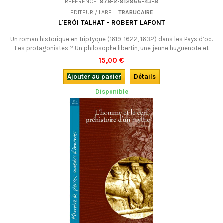
RÉFÉRENCE:
978-2-912966-43-8
EDITEUR / LABEL :
TRABUCAIRE
L'ERÒI TALHAT - ROBERT LAFONT
Un roman historique en triptyque (1619, 1622, 1632) dans les Pays d’oc.
Les protagonistes ? Un philosophe libertin, une jeune huguenote et
Henri II de Montmorency, rebelle contre le pouvoir royal… En occitan.
15,00 €
Ajouter au panier
Détails
Disponible