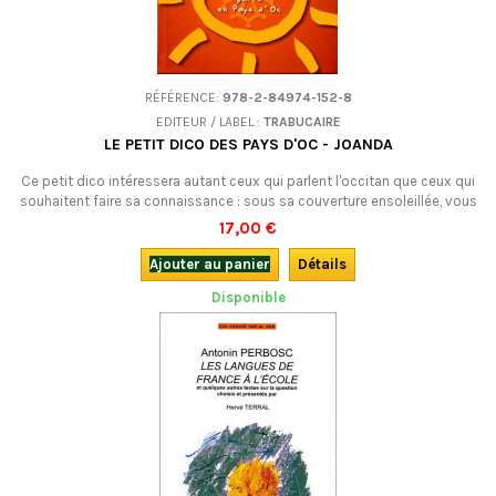
RÉFÉRENCE:
978-2-84974-152-8
EDITEUR / LABEL :
TRABUCAIRE
LE PETIT DICO DES PAYS D'OC - JOANDA
Ce petit dico intéressera autant ceux qui parlent l'occitan que ceux qui
souhaitent faire sa connaissance : sous sa couverture ensoleillée, vous
trouverez toutes sortes d'expressions employées dans le "français du
17,00 €
Midi" (autrement dit parlé en Occitanie), expliquées et commentées.
C'est souvent drôle et tout le monde y apprend quelque chose !
Ajouter au panier
Détails
Disponible