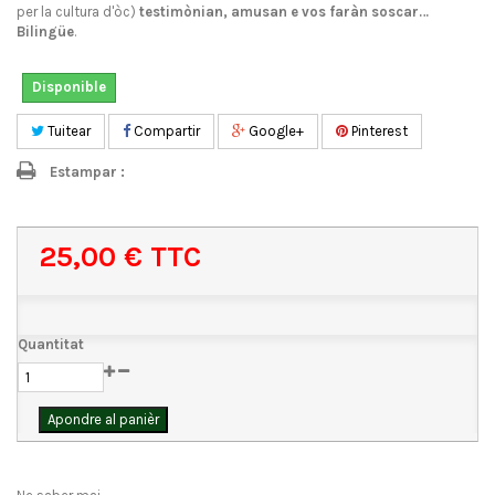
per la cultura d'òc)
testimònian, amusan e vos faràn soscar…
Bilingüe
.
Disponible
Tuitear
Compartir
Google+
Pinterest
Estampar :
25,00 €
TTC
Quantitat
Apondre al panièr