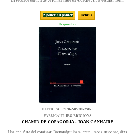
La seconde édition de ce roman situé en Ardèche : trois destins, trois...
Ajouter au panier
Détails
Disponible
REFERENCE:
978-2-85910-550-1
FABRICANT:
IEO EDICIONS
CHAMIN DE COPAGÒRJA - JOAN GANHAIRE
Una enquèsta del comissari Darnaudguilhem, entre umor e suspense, dins