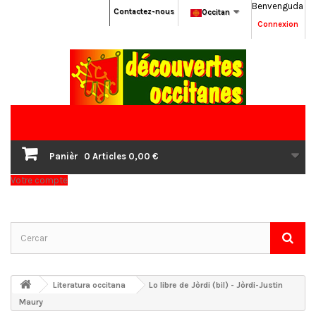
Benvenguda
Contactez-nous
Occitan
Connexion
Panièr
0
Articles
0,00 €
Votre compte
Literatura occitana
Lo libre de Jòrdi (bil) - Jòrdi-Justin
Maury