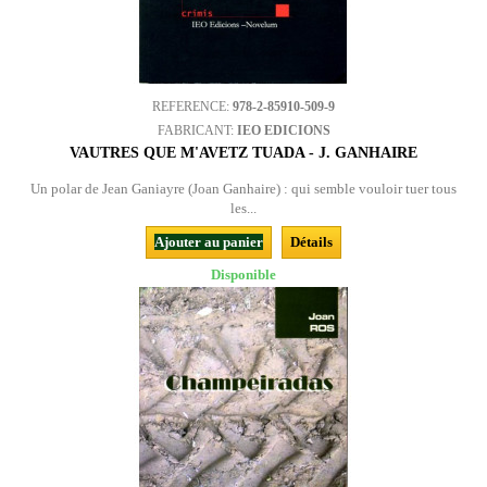
REFERENCE:
978-2-85910-509-9
FABRICANT:
IEO EDICIONS
VAUTRES QUE M'AVETZ TUADA - J. GANHAIRE
Un polar de Jean Ganiayre (Joan Ganhaire) : qui semble vouloir tuer tous
les...
Ajouter au panier
Détails
Disponible