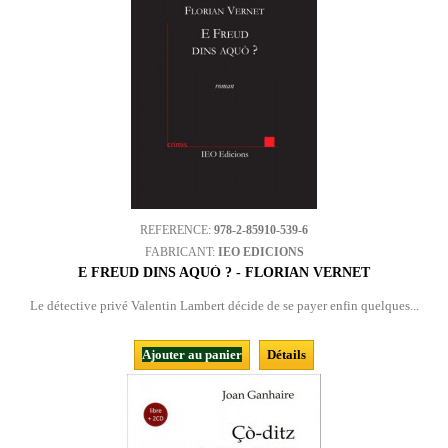
REFERENCE:
978-2-85910-539-6
FABRICANT:
IEO EDICIONS
E FREUD DINS AQUÒ ? - FLORIAN VERNET
Le détective privé Valentin Lambert décide de se payer enfin quelques...
Ajouter au panier
Détails