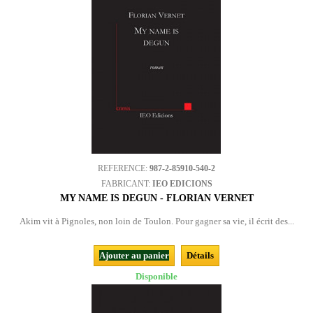
REFERENCE:
987-2-85910-540-2
FABRICANT:
IEO EDICIONS
MY NAME IS DEGUN - FLORIAN VERNET
Akim vit à Pignoles, non loin de Toulon. Pour gagner sa vie, il écrit des...
Ajouter au panier
Détails
Disponible