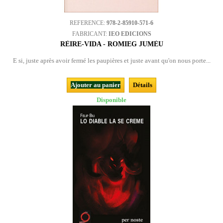
REFERENCE:
978-2-85910-571-6
FABRICANT:
IEO EDICIONS
RÈIRE-VIDA - ROMIEG JUMÈU
E si, juste après avoir fermé les paupières et juste avant qu'on nous porte...
Ajouter au panier
Détails
Disponible