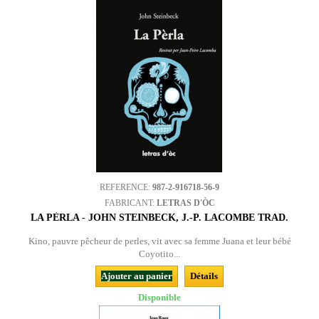
REFERENCE:
987-2-916718-56-9
FABRICANT:
LETRAS D'ÒC
LA PÈRLA - JOHN STEINBECK, J.-P. LACOMBE TRAD.
Kino, pauvre pêcheur de perles, vit avec sa femme Juana et leur bébé
Coyotito...
Ajouter au panier
Détails
Disponible