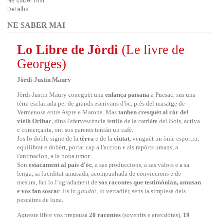
Ne saber mai
Detalhs
NE SABER MAI
Lo Libre de Jòrdi
(Le livre de
Georges)
Jòrdi-Justin Maury
Jòrdi-Justin Maury coneguèt una
enfança païsana
a Puesac, sus una
tèrra esclairada per de grands escrivans d'òc, près del masatge de
Vermenosa entre Aspre e Marona. Mas
tanben
cresquèt al còr del
vièlh
Orlhac
, dins l'efervescéncia fertila de la carrièra del Bois, activa
e comerçanta, ont sos parents tenián un cafè.
Jos lo doble signe de la
tèrra
e de la
ciutat,
venguèt un òme esportiu,
equilibrat e dobèrt, portat cap a l'accion e als rapòrts umans, a
l'animacion, a la bona umor.
Son
estacament al país d'òc
, a sas produccions, a sas valors e a sa
lenga, sa luciditat amusada, acompanhada de conviccions e de
mesura, fan lo l’
agradament
de
sos racontes que testimònian, amusan
e vos fan soscar
. Es lo
gaudòt
, lo vertadièr, sens la simplesa dels
pescaires de luna.
Aqueste libre vos prepausa
20 racontes
(sovenirs e anecdòtas),
19