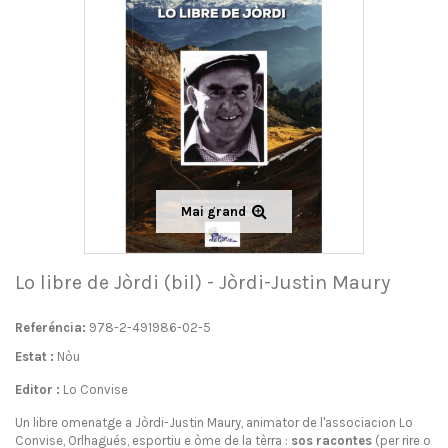
Mai grand
Lo libre de Jòrdi (bil) - Jòrdi-Justin Maury
Referéncia:
978-2-491986-02-5
Estat :
Nòu
Editor :
Lo Convise
Un libre omenatge a Jòrdi-Justin Maury, animator de l'associacion Lo
Convise, Orlhagués, esportiu e òme de la tèrra :
sos racontes
(per rire o