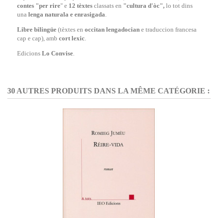
contes "per rire
" e
12 tèxtes
classats en
"cultura d'òc",
lo tot dins
una
lenga naturala e enrasigada
.
Libre bilingüe
(tèxtes en
occitan lengadocian
e traduccion francesa
cap e cap), amb
cort lexic
.
Edicions
Lo Convise
.
30 AUTRES PRODUITS DANS LA MÊME CATÉGORIE :