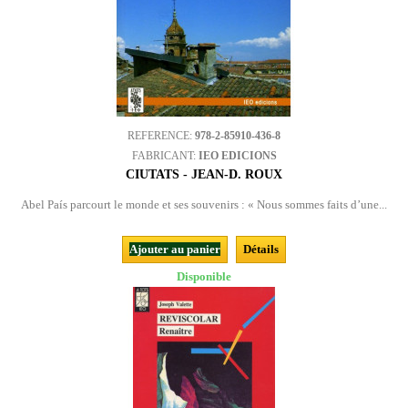
REFERENCE:
978-2-85910-436-8
FABRICANT:
IEO EDICIONS
CIUTATS - JEAN-D. ROUX
Abel País parcourt le monde et ses souvenirs : « Nous sommes faits d’une...
Ajouter au panier
Détails
Disponible