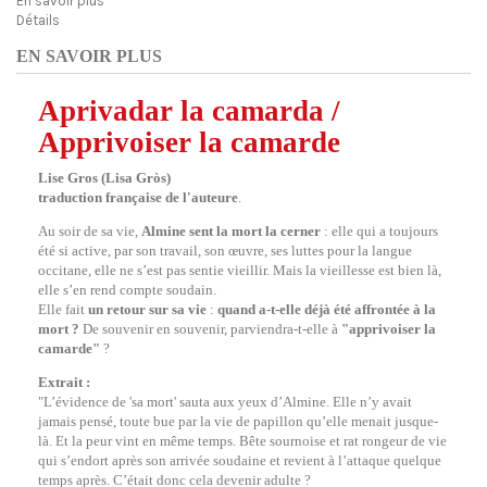
En savoir plus
Détails
EN SAVOIR PLUS
Aprivadar la camarda /
Apprivoiser la camarde
Lise Gros (Lisa Gròs)
traduction française de l'auteure
.
Au soir de sa vie,
Almine sent la mort la cerner
: elle qui a toujours
été si active, par son travail, son œuvre, ses luttes pour la langue
occitane, elle ne s’est pas sentie vieillir. Mais la vieillesse est bien là,
elle s’en rend compte soudain.
Elle fait
un retour sur sa vie
:
quand a-t-elle déjà été affrontée à la
mort ?
De souvenir en souvenir, parviendra-t-elle à
"apprivoiser la
camarde"
?
Extrait
:
"L’évidence de 'sa mort' sauta aux yeux d’Almine. Elle n’y avait
jamais pensé, toute bue par la vie de papillon qu’elle menait jusque-
là. Et la peur vint en même temps. Bête sournoise et rat rongeur de vie
qui s’endort après son arrivée soudaine et revient à l’attaque quelque
temps après. C’était donc cela devenir adulte ?