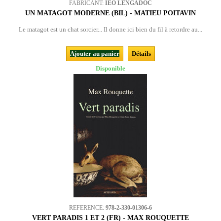
FABRICANT:
IEO LENGADÒC
UN MATAGOT MODERNE (BIL) - MATIEU POITAVIN
Le matagot est un chat sorcier... Il donne ici bien du fil à retordre au...
Ajouter au panier
Détails
Disponible
REFERENCE:
978-2-330-01306-6
VERT PARADIS 1 ET 2 (FR) - MAX ROUQUETTE