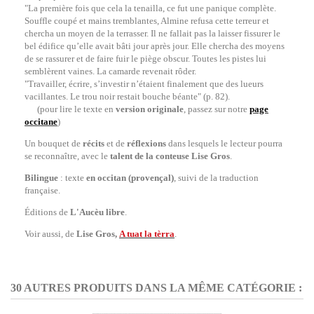
"La première fois que cela la tenailla, ce fut une panique complète.
Souffle coupé et mains tremblantes, Almine refusa cette terreur et
chercha un moyen de la terrasser. Il ne fallait pas la laisser fissurer le
bel édifice qu’elle avait bâti jour après jour. Elle chercha des moyens
de se rassurer et de faire fuir le piège obscur. Toutes les pistes lui
semblèrent vaines. La camarde revenait rôder.
"Travailler, écrire, s’investir n’étaient finalement que des lueurs
vacillantes. Le trou noir restait bouche béante" (p. 82).
(pour lire le texte en
version originale
, passez sur notre
page
occitane
)
Un bouquet de
récits
et de
réflexions
dans lesquels le lecteur pourra
se reconnaître, avec le
talent de la
conteuse Lise Gros
.
Bilingue
: texte
en occitan (provençal)
, suivi de la traduction
française.
Éditions de
L'Aucèu libre
.
Voir aussi, de
Lise Gros,
A tuat la tèrra
.
30 AUTRES PRODUITS DANS LA MÊME CATÉGORIE :