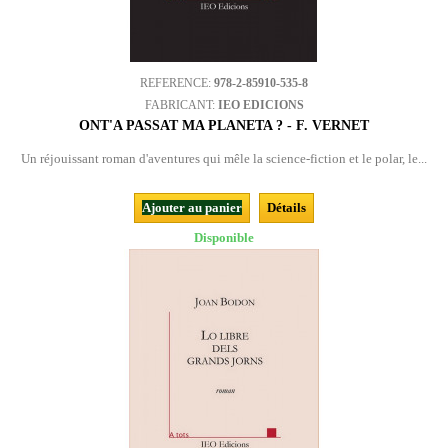
REFERENCE:
978-2-85910-535-8
FABRICANT:
IEO EDICIONS
ONT'A PASSAT MA PLANETA ? - F. VERNET
Un réjouissant roman d'aventures qui mêle la science-fiction et le polar, le...
Ajouter au panier
Détails
Disponible