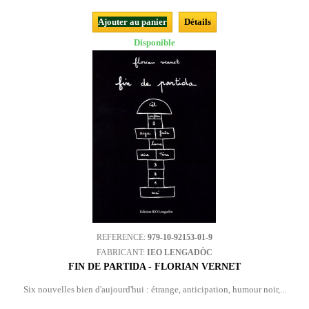
Ajouter au panier
Détails
Disponible
REFERENCE:
979-10-92153-01-9
FABRICANT:
IEO LENGADÒC
FIN DE PARTIDA - FLORIAN VERNET
Six nouvelles bien d'aujourd'hui : étrange, anticipation, humour noir,...