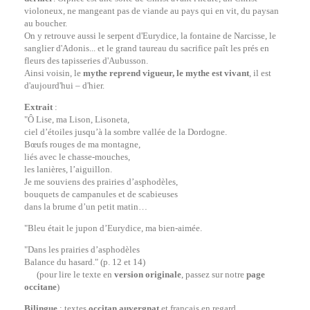
violoneux, ne mangeant pas de viande au pays qui en vit, du paysan
au boucher.
On y retrouve aussi le serpent d'Eurydice, la fontaine de Narcisse, le
sanglier d'Adonis... et le grand taureau du sacrifice paît les prés en
fleurs des tapisseries d'Aubusson.
Ainsi voisin, le
mythe reprend vigueur, le mythe est vivant
, il est
d'aujourd'hui – d'hier.
Extrait
:
"Ô Lise, ma Lison, Lisoneta,
ciel d’étoiles jusqu’à la sombre vallée de la Dordogne.
Bœufs rouges de ma montagne,
liés avec le chasse-mouches,
les lanières, l’aiguillon.
Je me souviens des prairies d’asphodèles,
bouquets de campanules et de scabieuses
dans la brume d’un petit matin…
"Bleu était le jupon d’Eurydice, ma bien-aimée.
"Dans les prairies d’asphodèles
Balance du hasard." (p. 12 et 14)
(pour lire le texte en
version originale
, passez sur notre
page
occitane
)
Bilingue
: textes
occitan auvergnat
et français en regard.