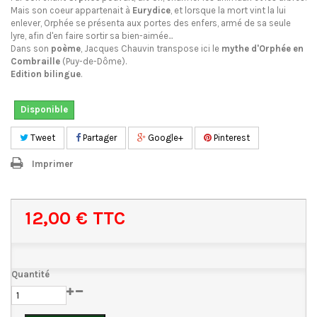
Mais son coeur appartenait à
Eurydice
, et lorsque la mort vint la lui
enlever, Orphée se présenta aux portes des enfers, armé de sa seule
lyre, afin d'en faire sortir sa bien-aimée...
Dans son
poème
, Jacques Chauvin transpose ici le
mythe d'Orphée
en
Combraille
(Puy-de-Dôme).
Edition bilingue
.
Disponible
Tweet
Partager
Google+
Pinterest
Imprimer
12,00 €
TTC
Quantité