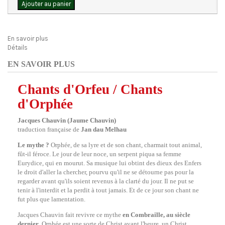
Ajouter au panier
En savoir plus
Détails
EN SAVOIR PLUS
Chants d'Orfeu / Chants
d'Orphée
Jacques Chauvin (Jaume Chauvin)
traduction française de
Jan dau Melhau
Le mythe ?
Orphée, de sa lyre et de son chant, charmait tout animal,
fût-il féroce. Le jour de leur noce, un serpent piqua sa femme
Eurydice, qui en mourut. Sa musique lui obtint des dieux des Enfers
le droit d'aller la chercher, pourvu qu'il ne se détourne pas pour la
regarder avant qu'ils soient revenus à la clarté du jour. Il ne put se
tenir à l'interdit et la perdit à tout jamais. Et de ce jour son chant ne
fut plus que lamentation.
Jacques Chauvin fait revivre ce mythe
en Combraille, au siècle
dernier
. Orphée est une sorte de Christ avant l'heure, un Christ