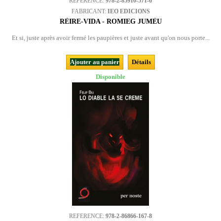
REFERENCE:
978-2-85910-571-6
FABRICANT:
IEO EDICIONS
RÈIRE-VIDA - ROMIEG JUMÈU
Et si, juste après avoir fermé les paupières et juste avant qu'on nous porte...
Ajouter au panier
Détails
Disponible
REFERENCE:
978-2-86866-167-8