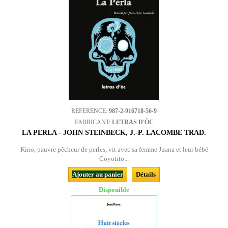
REFERENCE:
987-2-916718-56-9
FABRICANT:
LETRAS D'ÒC
LA PÈRLA - JOHN STEINBECK, J.-P. LACOMBE TRAD.
Kino, pauvre pêcheur de perles, vit avec sa femme Juana et leur bébé
Coyotito...
Ajouter au panier
Détails
Disponible