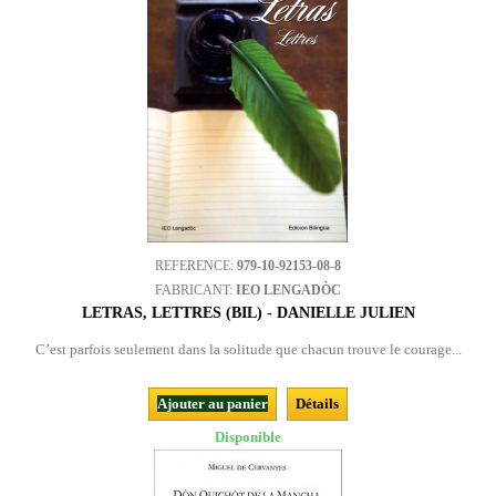
REFERENCE:
979-10-92153-08-8
FABRICANT:
IEO LENGADÒC
LETRAS, LETTRES (BIL) - DANIELLE JULIEN
C’est parfois seulement dans la solitude que chacun trouve le courage...
Ajouter au panier
Détails
Disponible