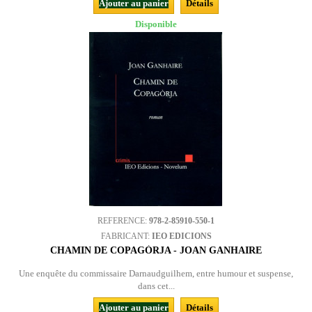
Ajouter au panier
Détails
Disponible
REFERENCE:
978-2-85910-550-1
FABRICANT:
IEO EDICIONS
CHAMIN DE COPAGÒRJA - JOAN GANHAIRE
Une enquête du commissaire Darnaudguilhem, entre humour et suspense,
dans cet...
Ajouter au panier
Détails