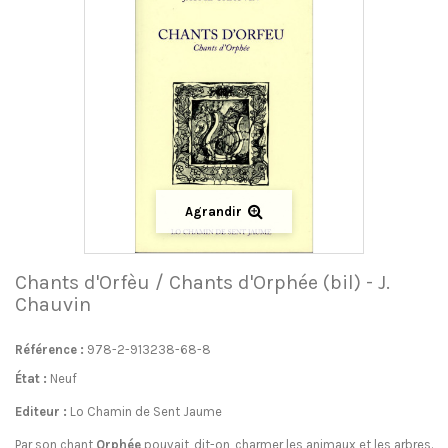
Agrandir
Chants d'Orfèu / Chants d'Orphée (bil) - J.
Chauvin
Référence :
978-2-913238-68-8
État :
Neuf
Editeur :
Lo Chamin de Sent Jaume
Par son chant
Orphée
pouvait, dit-on, charmer les animaux et les arbres.