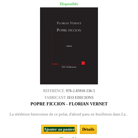
Disponible
REFERENCE:
978-2-85910-536-5
FABRICANT:
IEO EDICIONS
POPRE FICCION - FLORIAN VERNET
La réédition bienvenue de ce polar, d'abord paru en feuilleton dans La...
Ajouter au panier
Détails