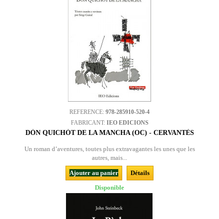
REFERENCE:
978-285910-520-4
FABRICANT:
IEO EDICIONS
DÒN QUICHÒT DE LA MANCHA (OC) - CERVANTÈS
Un roman d’aventures, toutes plus extravagantes les unes que les
autres, mais...
Ajouter au panier
Détails
Disponible