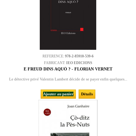
REFERENCE:
978-2-85910-539-6
FABRICANT:
IEO EDICIONS
E FREUD DINS AQUÒ ? - FLORIAN VERNET
Le détective privé Valentin Lambert décide de se payer enfin quelques...
Ajouter au panier
Détails