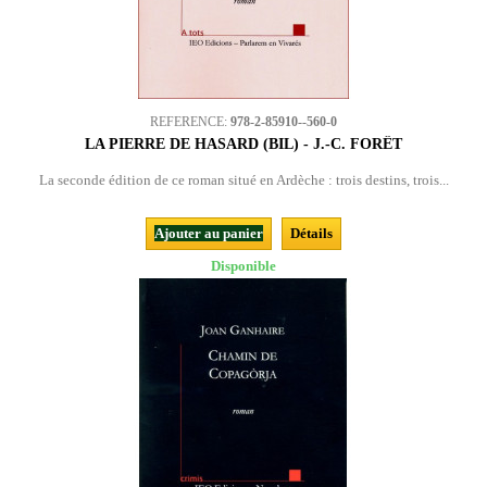
REFERENCE:
978-2-85910--560-0
LA PIERRE DE HASARD (BIL) - J.-C. FORÊT
La seconde édition de ce roman situé en Ardèche : trois destins, trois...
Ajouter au panier
Détails
Disponible