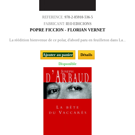
REFERENCE:
978-2-85910-536-5
FABRICANT:
IEO EDICIONS
POPRE FICCION - FLORIAN VERNET
La réédition bienvenue de ce polar, d'abord paru en feuilleton dans La...
Ajouter au panier
Détails
Disponible