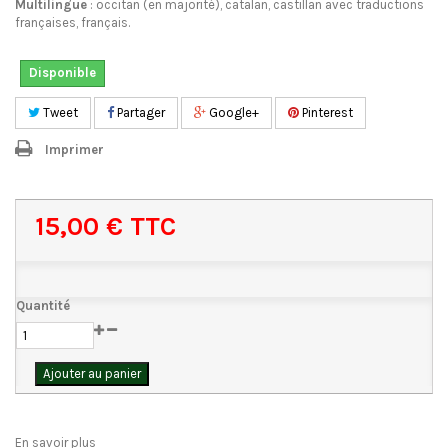
Multilingue
: occitan (en majorité), catalan, castillan avec traductions
françaises, français.
Disponible
Tweet
Partager
Google+
Pinterest
Imprimer
15,00 €
TTC
Quantité
Ajouter au panier
En savoir plus