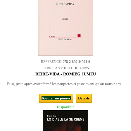
REFERENCE:
978-2-85910-571-6
FABRICANT:
IEO EDICIONS
RÈIRE-VIDA - ROMIEG JUMÈU
Et si, juste après avoir fermé les paupières et juste avant qu'on nous porte...
Ajouter au panier
Détails
Disponible