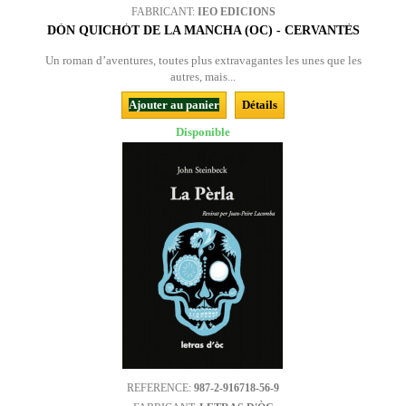
FABRICANT:
IEO EDICIONS
DÒN QUICHÒT DE LA MANCHA (OC) - CERVANTÈS
Un roman d’aventures, toutes plus extravagantes les unes que les
autres, mais...
Ajouter au panier
Détails
Disponible
REFERENCE:
987-2-916718-56-9