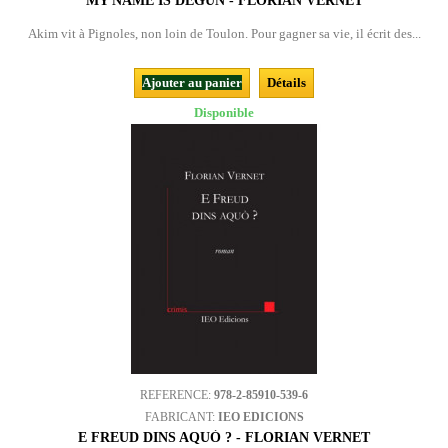
MY NAME IS DEGUN - FLORIAN VERNET
Akim vit à Pignoles, non loin de Toulon. Pour gagner sa vie, il écrit des...
Ajouter au panier
Détails
Disponible
REFERENCE:
978-2-85910-539-6
FABRICANT:
IEO EDICIONS
E FREUD DINS AQUÒ ? - FLORIAN VERNET