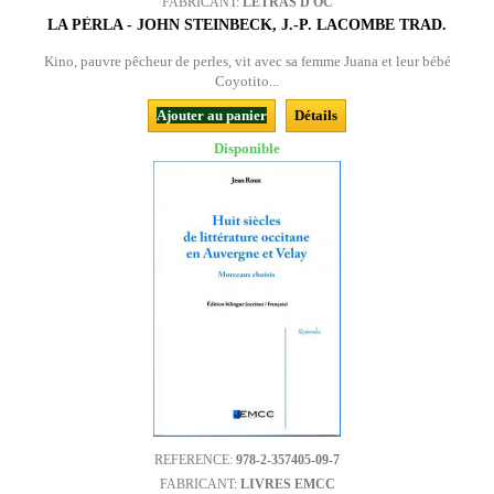
FABRICANT:
LETRAS D'ÒC
LA PÈRLA - JOHN STEINBECK, J.-P. LACOMBE TRAD.
Kino, pauvre pêcheur de perles, vit avec sa femme Juana et leur bébé
Coyotito...
Ajouter au panier
Détails
Disponible
REFERENCE:
978-2-357405-09-7
FABRICANT:
LIVRES EMCC