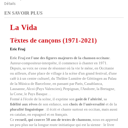
Détails
EN SAVOIR PLUS
La Vida
Tèxtes de cançons (1971-2021)
Eric Fraj
Eric Fraj est l'une des figures majeures de la chanson occitan
e.
Auteur-compositeur-interprète, il commence à chanter en 1971.
Depuis, sa voix ne cesse de résonner où la vie le mène, en Occitanie
ou ailleurs, d'une place de village à la scène d'un grand festival, d'une
café à à un centre culturel, du Théâtre Lumière de Göttingen au Palau
de la Música de Barcelone, en passant par Paris, Casablanca,
Lausanne, Alcoi (Pays Valencien), Perpignan, l'Andorre, la Bretagne,
la Corse, le Pays Basque…
Formé à l'école de la scène, il exprime son
goût de l'altérité
, sa
fidélité aux rêves
de son enfance, son
choix de l'universalité
et de la
pluralité linguistique
: il écrit et chante surtout en occitan, mais aussi
en catalan, en espagnol et en français.
Ce
recueil, qui couvre 50 ans de textes de chansons
, nous en apprend
un peu plus sur la longue route initiatique qui est la sienne : le livre