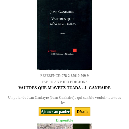
REFERENCE:
978-2-85910-509-9
FABRICANT:
IEO EDICIONS
VAUTRES QUE M'AVETZ TUADA - J. GANHAIRE
Un polar de Jean Ganiayre (Joan Ganhaire) : qui semble vouloir tuer tous
les...
Ajouter au panier
Détails
Disponible