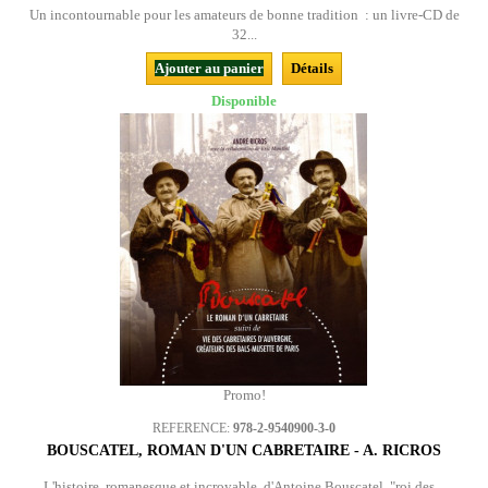
Un incontournable pour les amateurs de bonne tradition : un livre-CD de
32...
Ajouter au panier
Détails
Disponible
Promo!
REFERENCE:
978-2-9540900-3-0
BOUSCATEL, ROMAN D'UN CABRETAIRE - A. RICROS
L'histoire, romanesque et incroyable, d'Antoine Bouscatel, "roi des...