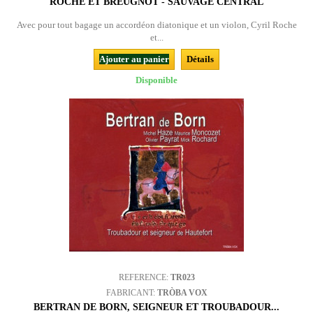
ROCHE ET BREUGNOT - SAUVAGE CENTRAL
Avec pour tout bagage un accordéon diatonique et un violon, Cyril Roche
et...
Ajouter au panier
Détails
Disponible
REFERENCE:
TR023
FABRICANT:
TRÒBA VOX
BERTRAN DE BORN, SEIGNEUR ET TROUBADOUR...