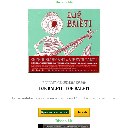
Disponible
REFERENCE:
3521383425800
DJÉ BALÈTI - DJÉ BALÈTI
Un trio imbibé de groove nissart et de rock'n roll sixties italien : une...
Ajouter au panier
Détails
Disponible