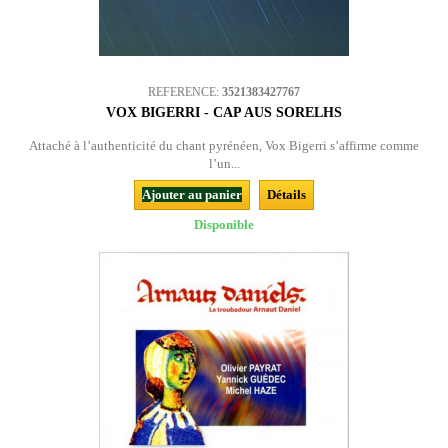
REFERENCE:
3521383427767
VOX BIGERRI - CAP AUS SORELHS
Attaché à l’authenticité du chant pyrénéen, Vox Bigerri s’affirme comme
l’un...
Ajouter au panier
Détails
Disponible