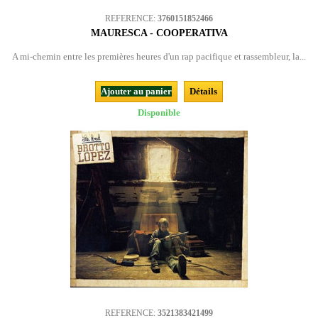
REFERENCE:
3760151852466
MAURESCA - COOPERATIVA
A mi-chemin entre les premières heures d'un rap pacifique et rassembleur, la...
Ajouter au panier
Détails
Disponible
REFERENCE:
3521383421499