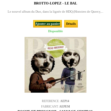
BROTTO-LOPEZ - LE BAL
Le nouvel album du Duo, dans la lignée de HDQ (Histoires de Quercy,...
Ajouter au panier
Détails
Disponible
REFERENCE:
AEP14
FABRICANT:
AEPEM