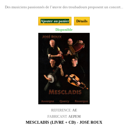
Des musiciens passionnés de l’œuvre des troubadours proposent un concert...
Ajouter au panier
Détails
Disponible
REFERENCE:
AE
FABRICANT:
AEPEM
MESCLADÍS (LIVRE + CD) - JOSÉ ROUX