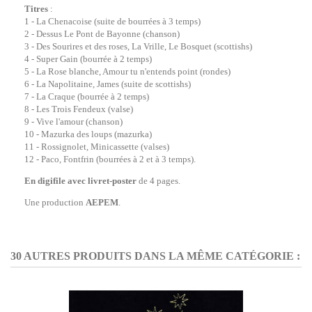
Titres
:
1 - La Chenacoise (suite de bourrées à 3 temps)
2 - Dessus Le Pont de Bayonne (chanson)
3 - Des Sourires et des roses, La Vrille, Le Bosquet (scottishs)
4 - Super Gain (bourrée à 2 temps)
5 - La Rose blanche, Amour tu n'entends point (rondes)
6 - La Napolitaine, James (suite de scottishs)
7 - La Craque (bourrée à 2 temps)
8 - Les Trois Fendeux (valse)
9 - Vive l'amour (chanson)
10 - Mazurka des loups (mazurka)
11 - Rossignolet, Minicassette (valses)
12 - Paco, Fontfrin (bourrées à 2 et à 3 temps).
En digifile avec livret-poster
de 4 pages.
Une production
AEPEM
.
30 AUTRES PRODUITS DANS LA MÊME CATÉGORIE :