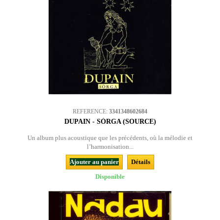
REFERENCE:
3341348602684
DUPAIN - SÒRGA (SOURCE)
Un album plus acoustique que les précédents, où la mélodie et
l’harmonisation...
Ajouter au panier
Détails
Disponible