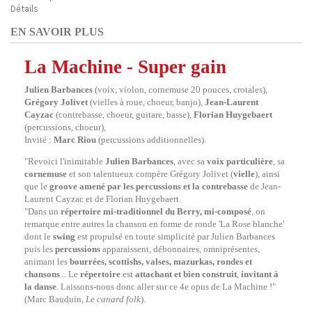
Détails
EN SAVOIR PLUS
La Machine - Super gain
Julien Barbances
(voix, violon, cornemuse 20 pouces, crotales),
Grégory
Jolivet
(vielles à roue, choeur, banjo),
Jean-Laurent
Cayzac
(contrebasse, choeur, guitare, basse),
Florian Huygebaert
(percussions, choeur),
Invité :
Marc Riou
(percussions additionnelles).
"Revoici l'inimitable
Julien Barbances
, avec sa
voix particulière
, sa
cornemuse
et son talentueux compère Grégory Jolivet (
vielle
), ainsi
que le
groove amené par les percussions et la contrebasse
de Jean-
Laurent Cayzac et de Florian Huygebaert.
"Dans un
répertoire mi-traditionnel du Berry, mi-composé
, on
remarque entre autres la chanson en forme de ronde 'La Rose blanche'
dont le
swing
est propulsé en toute simplicité par Julien Barbances
puis les
percussions
apparaissent, débonnaires, omniprésentes,
animant les
bourrées, scottishs, valses, mazurkas, rondes et
chansons
... Le
répertoire
est
attachant et bien construit
,
invitant à
la danse
. Laissons-nous donc aller sur ce 4e opus de La Machine !"
(Marc Bauduin,
Le canard folk
).