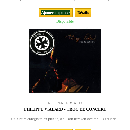
Ajouter au panier
Détails
Disponible
REFERENCE:
VIAL13
PHILIPPE VIALARD - TRÒÇ DE CONCÈRT
Un album enregistré en public, d'où son titre (en occitan : "extait de...