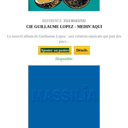
REFERENCE:
3521383432532
CIE GUILLAUME LOPEZ - MEDIN'AQUI
Le nouvel album de Guillaume Lopez : une création musicale qui part des
pays...
Ajouter au panier
Détails
Disponible