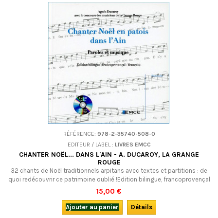
RÉFÉRENCE:
978-2-35740-508-0
EDITEUR / LABEL :
LIVRES EMCC
CHANTER NOËL... DANS L'AIN - A. DUCAROY, LA GRANGE
ROUGE
32 chants de Noël traditionnels arpitans avec textes et partitions : de
quoi redécouvrir ce patrimoine oublié !Edition bilingue, francoprovençal
(arpitan) et français, avec CD.
15,00 €
Ajouter au panier
Détails