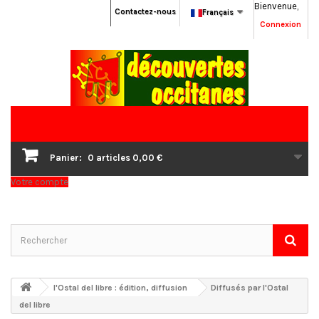
Bienvenue,
Contactez-nous
Français
Connexion
Panier:
0
articles
0,00 €
Votre compte
l'Ostal del libre : édition, diffusion
Diffusés par l'Ostal
del libre