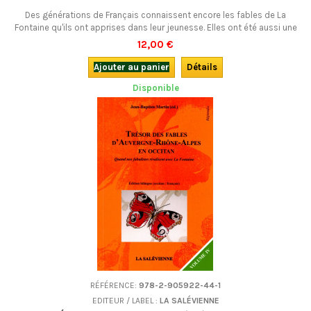
Des générations de Français connaissent encore les fables de La
Fontaine qu'ils ont apprises dans leur jeunesse. Elles ont été aussi une
riche source d'inspiration pour nos écrivains régionaux, occitans ou
12,00 €
"patoisants", qui les ont traduites ou adaptées dans leur langue. Des
traductions plus ou moins fidèles, très souvent savoureuses et qui
Ajouter au panier
Détails
méritent...
Disponible
RÉFÉRENCE:
978-2-905922-44-1
EDITEUR / LABEL :
LA SALÉVIENNE