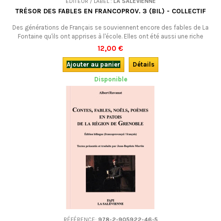
EDITEUR / LABEL :
LA SALÉVIENNE
TRÉSOR DES FABLES EN FRANCOPROV. 3 (BIL) - COLLECTIF
Des générations de Français se souviennent encore des fables de La
Fontaine qu'ils ont apprises à l'école. Elles ont été aussi une riche
source d'inspiration pour nos écrivains régionaux, qui les ont traduites
12,00 €
ou imitées dans leur langue, l’occitan ou, comme ici, en
francoprovençal. Traductions ou créations, très souvent savoureuses,
Ajouter au panier
Détails
elles méritent d'être...
Disponible
RÉFÉRENCE:
978-2-905922-46-5