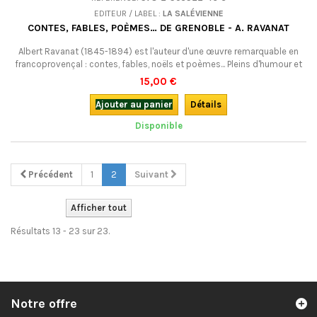
EDITEUR / LABEL :
LA SALÉVIENNE
CONTES, FABLES, POÈMES… DE GRENOBLE - A. RAVANAT
Albert Ravanat (1845-1894) est l'auteur d'une œuvre remarquable en
francoprovençal : contes, fables, noëls et poèmes... Pleins d'humour et
d'un style vif, ces textes hauts en couleur sont des tableaux de la
15,00 €
société et de la vie à la fin du 19e siècle. Un auteur-conteur de talent,
féru de littérature mais aussi grand connaisseur de la tradition orale...
Ajouter au panier
Détails
Disponible
Précédent
1
2
Suivant
Afficher tout
Résultats 13 - 23 sur 23.
Notre offre