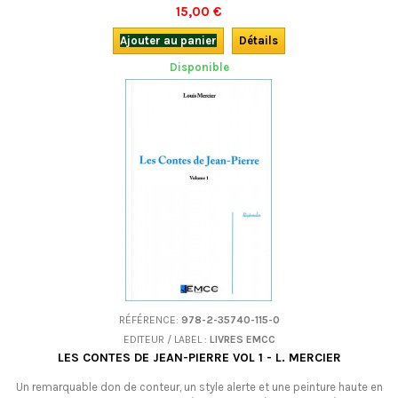
(re)découvrir ce chef d'oeuvre, voici une édition trilingue : en occitan
15,00 €
provençal avec la traduction française de l'auteur, mais aussi avec une
traduction en francoprovençal (dauphinois).
Ajouter au panier
Détails
Disponible
RÉFÉRENCE:
978-2-35740-115-0
EDITEUR / LABEL :
LIVRES EMCC
LES CONTES DE JEAN-PIERRE VOL 1 - L. MERCIER
Un remarquable don de conteur, un style alerte et une peinture haute en