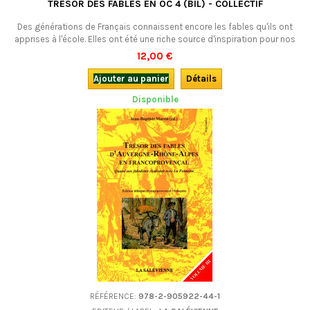
TRÉSOR DES FABLES EN OC 4 (BIL) - COLLECTIF
Des générations de Français connaissent encore les fables qu'ils ont
apprises à l'école. Elles ont été une riche source d'inspiration pour nos
écrivains régionaux, occitans ou "patoisants", qui les ont traduites ou
12,00 €
adaptées, plus ou moins fidèlement et souvent de façon très
savoureuse. Ce 4e volume contient des traductions d'autres auteurs
Ajouter au panier
Détails
que La Fontaine...
Disponible
RÉFÉRENCE:
978-2-905922-44-1