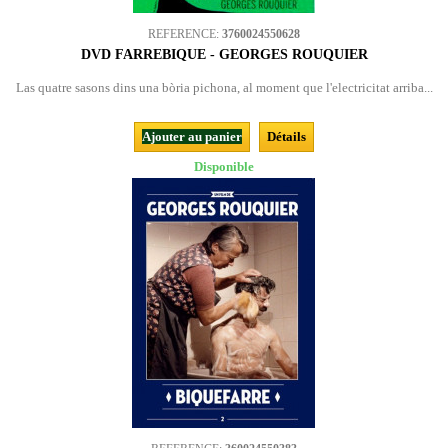
REFERENCE:
3760024550628
DVD FARREBIQUE - GEORGES ROUQUIER
Las quatre sasons dins una bòria pichona, al moment que l'electricitat arriba...
Ajouter au panier
Détails
Disponible