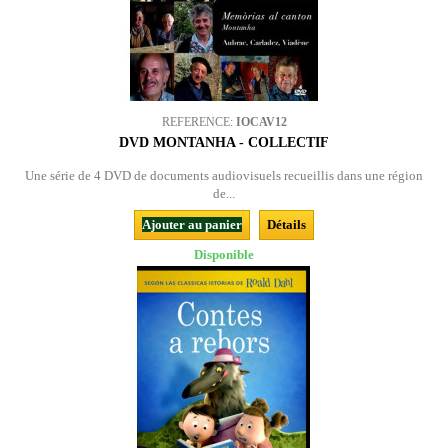
REFERENCE:
IOCAV12
DVD MONTANHA - COLLECTIF
Une série de 4 DVD de documents audiovisuels recueillis dans une région
de...
Ajouter au panier
Détails
Disponible