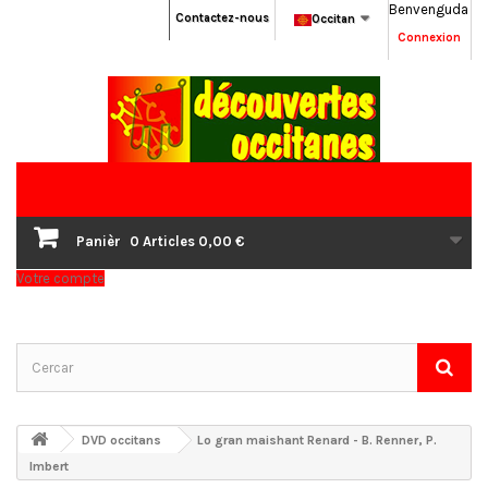
Benvenguda
Contactez-nous
Occitan
Connexion
Panièr
0
Articles
0,00 €
Votre compte
DVD occitans
Lo gran maishant Renard - B. Renner, P.
Imbert