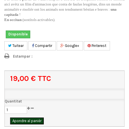
aicí avètz un film d'animacion que conta de
faula
s leugièras, dins un monde
animalièr e risolièr ont los animals son tendrament bèstias e braves :
una
capitada
!
En occitan
(sostítols activables).
Disponible
Tuitear
Compartir
Google+
Pinterest
Estampar :
19,00 €
TTC
Quantitat
Apondre al panièr