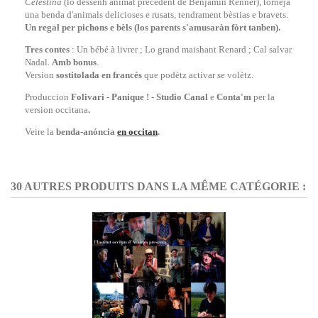
Celestina
(lo dessenh animat precedent de Benjamin Renner), torneja
una benda d'animals delicioses e rusats, tendrament bèstias e bravets.
Un regal
per pichons e bèls (los parents s'amusaràn fòrt tanben).
Tres contes
: Un bébé à livrer ; Lo grand maishant Renard ; Cal salvar
Nadal.
Amb bonus
.
Version
sostitolada en francés
que podètz activar se volètz.
Produccion
Folivari - Panique ! - Studio Canal
e
Conta'm
per la
version occitana
.
Veire la
benda-anóncia
en occitan
.
30 AUTRES PRODUITS DANS LA MÊME CATÉGORIE :