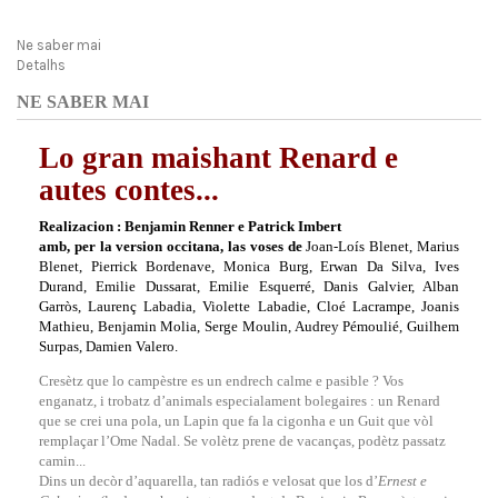
Ne saber mai
Detalhs
NE SABER MAI
Lo gran maishant Renard e
autes contes...
Realizacion :
Benjamin Renner
e
Patrick Imbert
amb, per la version occitana, las voses de
Joan-Loís Blenet, Marius
Blenet, Pierrick Bordenave, Monica Burg, Erwan Da Silva, Ives
Durand, Emilie Dussarat, Emilie Esquerré, Danis Galvier, Alban
Garròs, Laurenç Labadia, Violette Labadie, Cloé Lacrampe, Joanis
Mathieu, Benjamin Molia, Serge Moulin, Audrey Pémoulié, Guilhem
Surpas, Damien Valero
.
Cresètz que lo campèstre es un endrech calme e pasible ? Vos
enganatz, i trobatz d’animals especialament bolegaires : un Renard
que se crei una pola, un Lapin que fa la cigonha e un Guit que vòl
remplaçar l’Ome Nadal. Se volètz prene de vacanças, podètz passatz
camin...
Dins un decòr d’aquarella, tan radiós e velosat que los d’
Ernest e