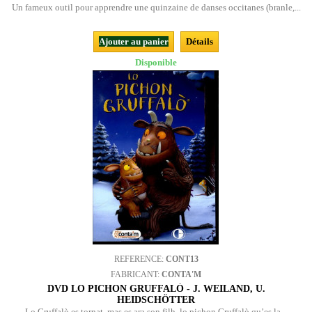
Un fameux outil pour apprendre une quinzaine de danses occitanes (branle,...
Ajouter au panier
Détails
Disponible
REFERENCE:
CONT13
FABRICANT:
CONTA'M
DVD LO PICHON GRUFFALÒ - J. WEILAND, U.
HEIDSCHÖTTER
Lo Gruffalò es tornat, mas es ara son filh, lo pichon Gruffalò qu’es la...