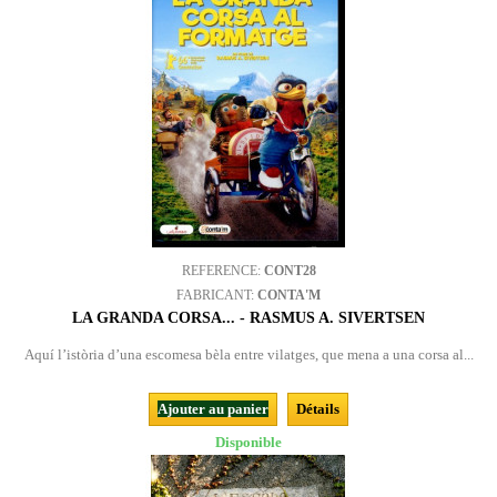
REFERENCE:
CONT28
FABRICANT:
CONTA'M
LA GRANDA CORSA... - RASMUS A. SIVERTSEN
Aquí l’istòria d’una escomesa bèla entre vilatges, que mena a una corsa al...
Ajouter au panier
Détails
Disponible