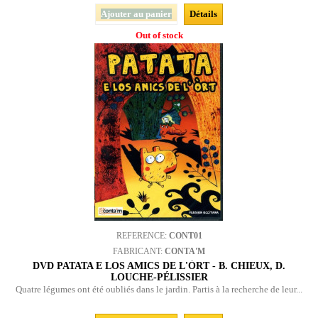
Ajouter au panier
Détails
Out of stock
REFERENCE:
CONT01
FABRICANT:
CONTA'M
DVD PATATA E LOS AMICS DE L'ÒRT - B. CHIEUX, D.
LOUCHE-PÉLISSIER
Quatre légumes ont été oubliés dans le jardin. Partis à la recherche de leur...