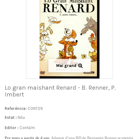
Mai grand
Lo gran maishant Renard - B. Renner, P.
Imbert
Referéncia:
CONT29
Estat :
Nòu
Editor :
Conta'm
Per totes a partir de 4 ans
. Adaptat d’una BD de Benjamin Renner se-meteis,