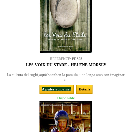
REFERENCE:
FDS03
LES VOIX DU STADE - HÉLÈNE MORSLY
La cultura del rugbí,aquò’s tanben la paraula, una lenga amb son imaginari
e...
Ajouter au panier
Détails
Disponible