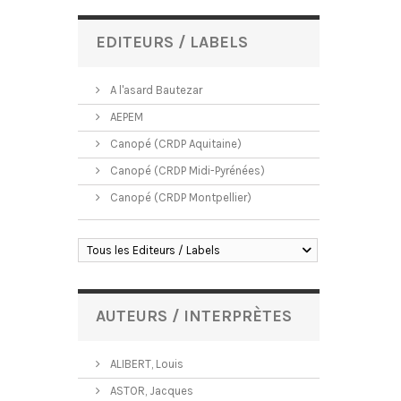
EDITEURS / LABELS
A l'asard Bautezar
AEPEM
Canopé (CRDP Aquitaine)
Canopé (CRDP Midi-Pyrénées)
Canopé (CRDP Montpellier)
Tous les Editeurs / Labels
AUTEURS / INTERPRÈTES
ALIBERT, Louis
ASTOR, Jacques