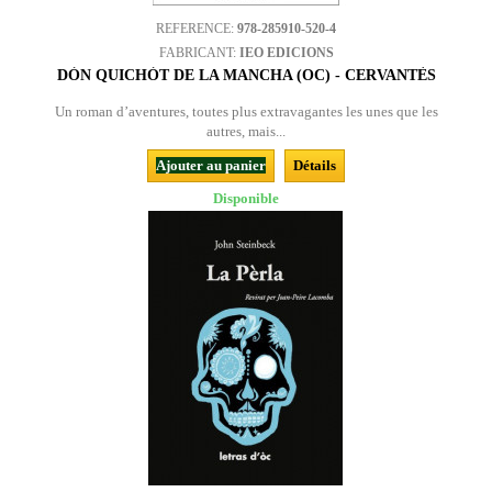
REFERENCE:
978-285910-520-4
FABRICANT:
IEO EDICIONS
DÒN QUICHÒT DE LA MANCHA (OC) - CERVANTÈS
Un roman d’aventures, toutes plus extravagantes les unes que les
autres, mais...
Ajouter au panier
Détails
Disponible