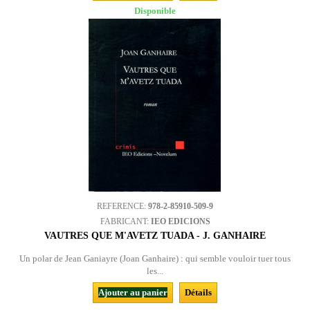
Disponible
REFERENCE:
978-2-85910-509-9
FABRICANT:
IEO EDICIONS
VAUTRES QUE M'AVETZ TUADA - J. GANHAIRE
Un polar de Jean Ganiayre (Joan Ganhaire) : qui semble vouloir tuer tous
les...
Ajouter au panier
Détails