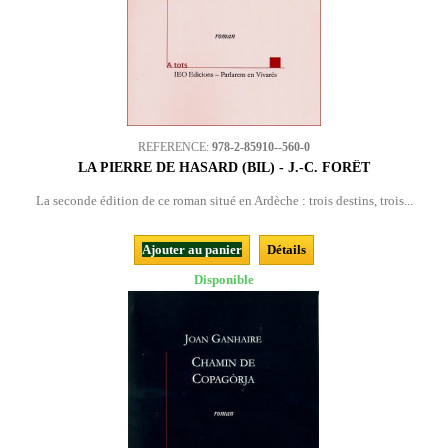
REFERENCE:
978-2-85910--560-0
LA PIERRE DE HASARD (BIL) - J.-C. FORÊT
La seconde édition de ce roman situé en Ardèche : trois destins, trois...
Ajouter au panier
Détails
Disponible