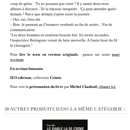
coup de génie : 'Tu ne pourrais pas venir ? Il y aurait deux-trois
affaires à discuter...' Et la réponse inespérée : 'Ça peut attendre après-
demain ? Parce que demain j'opère toute la journée.
– Oui, oui, bien sûr.
– Bon. Je passerai au
Finamore
vendredi en fin de soirée...' Fin de
communication.
"Les deux hommes en restèrent bouche bée. En trente secondes,
l'inspectrice Beringuier venait de faire merveille. A l'autre bout du fil :
le chirurgien."
Pour
lire le texte en version originale,
passez sur notre
page
occitane
.
En occitan limousin
.
IEO edicions
, collection
Crimis
.
Pour voir la
présentation du livre
par
Michel Chadeuil,
cliquez ici.
30 AUTRES PRODUITS DANS LA MÊME CATÉGORIE :