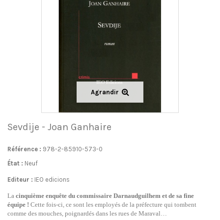
Agrandir
Sevdije - Joan Ganhaire
Référence :
978-2-85910-573-0
État :
Neuf
Editeur :
IEO edicions
La
cinquième enquête
du
commissaire Darnaudguilhem et de sa fine
équipe !
Cette fois-ci, ce sont les employés de la préfecture qui tombent
comme des mouches, poignardés dans les rues de Maraval…