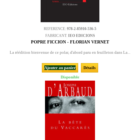
REFERENCE:
978-2-85910-536-5
FABRICANT:
IEO EDICIONS
POPRE FICCION - FLORIAN VERNET
La réédition bienvenue de ce polar, d'abord paru en feuilleton dans La...
Ajouter au panier
Détails
Disponible