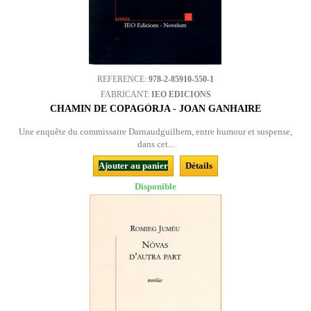
REFERENCE:
978-2-85910-550-1
FABRICANT:
IEO EDICIONS
CHAMIN DE COPAGÒRJA - JOAN GANHAIRE
Une enquête du commissaire Darnaudguilhem, entre humour et suspense,
dans cet...
Ajouter au panier
Détails
Disponible