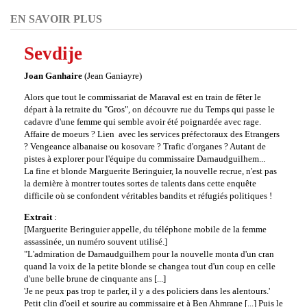
EN SAVOIR PLUS
Sevdije
Joan Ganhaire
(Jean Ganiayre)
Alors que tout le commissariat de Maraval est en train de fêter le
départ à la retraite du "Gros", on découvre rue du Temps qui passe le
cadavre d'une femme qui semble avoir été poignardée avec rage.
Affaire de moeurs ? Lien avec les services préfectoraux des Etrangers
? Vengeance albanaise ou kosovare ? Trafic d'organes ? Autant de
pistes à explorer pour l'équipe du commissaire Darnaudguilhem...
La fine et blonde Marguerite Beringuier, la nouvelle recrue, n'est pas
la dernière à montrer toutes sortes de talents dans cette enquête
difficile où se confondent véritables bandits et réfugiés politiques !
Extrait
:
[Marguerite Beringuier appelle, du téléphone mobile de la femme
assassinée, un numéro souvent utilisé.]
"L'admiration de Darnaudguilhem pour la nouvelle monta d'un cran
quand la voix de la petite blonde se changea tout
d'un coup en celle
d'une belle brune de cinquante ans [...]
'Je ne peux pas trop te parler, il y a des policiers dans les alentours.'
Petit clin d'oeil et sourire au commissaire et à Ben Ahmrane [...] Puis le