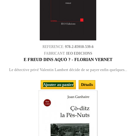
REFERENCE:
978-2-85910-539-6
FABRICANT:
IEO EDICIONS
E FREUD DINS AQUÒ ? - FLORIAN VERNET
Le détective privé Valentin Lambert décide de se payer enfin quelques...
Ajouter au panier
Détails