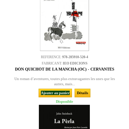
REFERENCE:
978-285910-520-4
FABRICANT:
IEO EDICIONS
DÒN QUICHÒT DE LA MANCHA (OC) - CERVANTÈS
Un roman d’aventures, toutes plus extravagantes les unes que les
autres, mais...
Ajouter au panier
Détails
Disponible