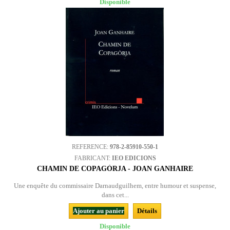
Disponible
REFERENCE:
978-2-85910-550-1
FABRICANT:
IEO EDICIONS
CHAMIN DE COPAGÒRJA - JOAN GANHAIRE
Une enquête du commissaire Darnaudguilhem, entre humour et suspense,
dans cet...
Ajouter au panier
Détails
Disponible