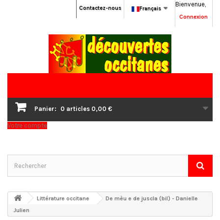
Bienvenue,
Contactez-nous
Français
Connexion
Panier:
0
articles
0,00 €
Votre compte
Littérature occitane
De mèu e de juscla (bil) - Danielle
Julien