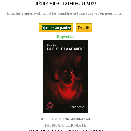
RÈIRE-VIDA - ROMIEG JUMÈU
Et si, juste après avoir fermé les paupières et juste avant qu'on nous porte...
Ajouter au panier
Détails
Disponible
REFERENCE:
978-2-86866-167-8
FABRICANT:
PER NOSTE