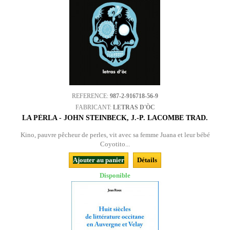
REFERENCE:
987-2-916718-56-9
FABRICANT:
LETRAS D'ÒC
LA PÈRLA - JOHN STEINBECK, J.-P. LACOMBE TRAD.
Kino, pauvre pêcheur de perles, vit avec sa femme Juana et leur bébé
Coyotito...
Ajouter au panier
Détails
Disponible