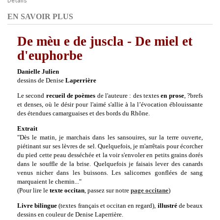
Détails
EN SAVOIR PLUS
De mèu e de juscla - De miel et
d'euphorbe
Danielle Julien
dessins de Denise
Laperrière
Le second
recueil de poèmes
de l'auteure : des textes
en prose
, ?brefs
et denses, où le désir pour l'aimé s'allie à la l’évocation éblouissante
des étendues camarguaises et des bords du Rhône.
Extrait
"Dès le matin, je marchais dans les sansouires, sur la terre ouverte,
piétinant sur ses lèvres de sel. Quelquefois, je m'arrêtais pour écorcher
du pied cette peau desséchée et la voir s'envoler en petits grains dorés
dans le souffle de la brise. Quelquefois je faisais lever des canards
venus nicher dans les buissons. Les salicornes gonflées de sang
marquaient le chemin..."
(Pour lire le
texte occitan
, passez sur notre
page occitane
)
Livre bilingue
(textes français et occitan en regard),
illustré
de beaux
dessins en couleur de Denise Laperrière.