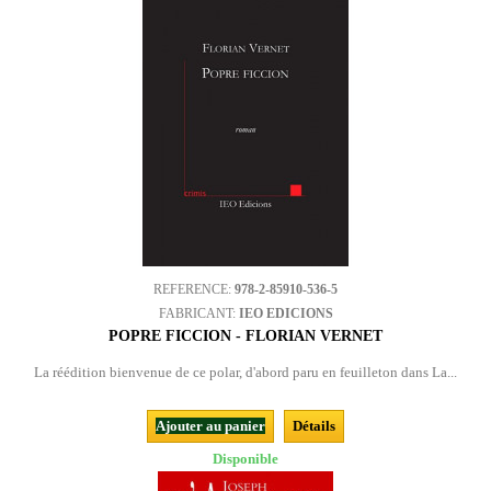
REFERENCE:
978-2-85910-536-5
FABRICANT:
IEO EDICIONS
POPRE FICCION - FLORIAN VERNET
La réédition bienvenue de ce polar, d'abord paru en feuilleton dans La...
Ajouter au panier
Détails
Disponible