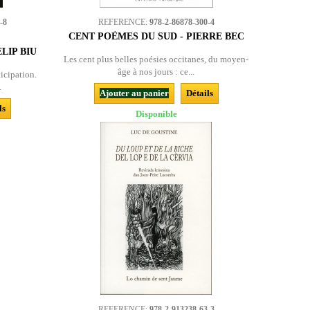
-8
REFERENCE:
978-2-86878-300-4
CENT POÈMES DU SUD - PIERRE BEC
LIP BIU
Les cent plus belles poésies occitanes, du moyen-
âge à nos jours : ce...
ticipation.
.
Ajouter au panier
Détails
ls
Disponible
REFERENCE:
978-2-913238-63-3