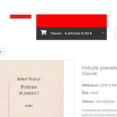
Votre compte
Panier:
0
articles
0,00 €
le
Fotuda planeta 
Viaule
Référence :
978-2-85
État :
Neuf
Editeur :
IEO edicions
Comment des actes banal
peuvent-ils nous amener 