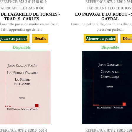
EFERENCE:
978-2-916718-62-0
REFERENCE:
978-2-85910-564
FABRICANT:
LETRAS D'ÒC
FABRICANT:
IEO EDICION
A DE LAZARILLO DE TORMES -
LO PAPAGAI E LO ROBÒT -
TRAD. S. CARLES
GAYRAL
Lazarillo passe de maître en maître et
Dans une petite ville, des chiens dispar
fait l'apprentissage de la...
presse en parle,...
jouter au panier
Détails
Ajouter au panier
Détai
Disponible
Disponible
EFERENCE:
978-2-85910--560-0
REFERENCE:
978-2-85910-550