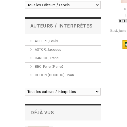
Tous les Editeurs / Labels
R
RÈI
AUTEURS / INTERPRÈTES
Et si, just
ALIBERT, Louis
A
ASTOR, Jacques
BARDOU, Franc
BEC, Pèire (Pierre)
BODON (BOUDOU), Joan
Tous les Auteurs / Interprètes
DÉJÀ VUS