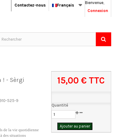
Bienvenue,
Contactez-nous
Français
Connexion
15,00 €
TTC
! - Sèrgi
910-525-9
Quantité
Ajouter au panier
s de la vie quotidienne
à des situations