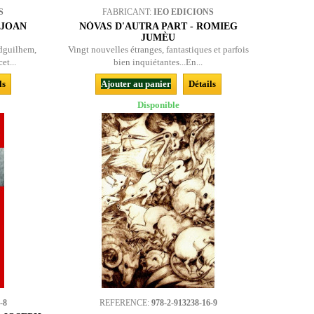
S
FABRICANT:
IEO EDICIONS
 JOAN
NÒVAS D'AUTRA PART - ROMIEG
JUMÈU
dguilhem,
Vingt nouvelles étranges, fantastiques et parfois
et...
bien inquiétantes...En...
ls
Ajouter au panier
Détails
Disponible
-8
REFERENCE:
978-2-913238-16-9