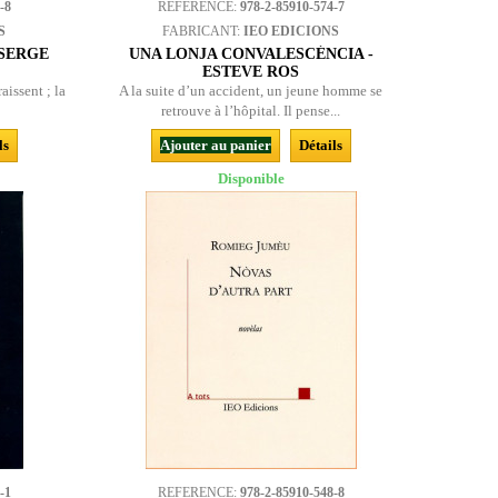
-8
REFERENCE:
978-2-85910-574-7
S
FABRICANT:
IEO EDICIONS
 SERGE
UNA LONJA CONVALESCÉNCIA -
ESTEVE ROS
aissent ; la
A la suite d’un accident, un jeune homme se
retrouve à l’hôpital. Il pense...
ls
Ajouter au panier
Détails
Disponible
-1
REFERENCE:
978-2-85910-548-8