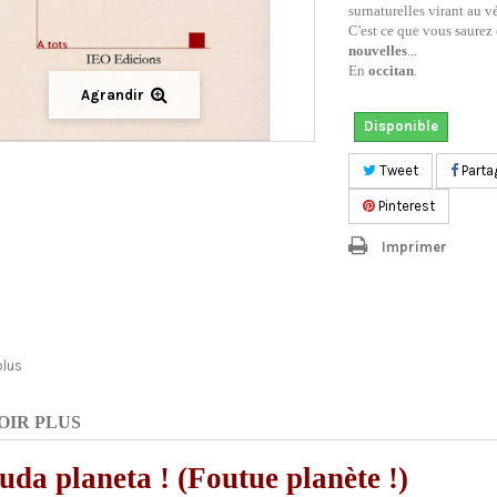
surnaturelles virant au 
C'est ce que vous saurez 
nouvelles
...
En
occitan
.
Agrandir
Disponible
Tweet
Parta
Pinterest
Imprimer
plus
OIR PLUS
uda planeta ! (Foutue planète !)