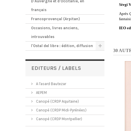
D'Auvergne et d'Occitanie, en
Sèrgi V
français
Après
Francoprovençal (Arpitan)
fantaisi
Occasions, livres anciens,
IEO ed
introuvables
l'Ostal del libre : édition, diffusion
30 AUT
EDITEURS / LABELS
A l'asard Bautezar
AEPEM
Canopé (CRDP Aquitaine)
Canopé (CRDP Midi-Pyrénées)
Canopé (CRDP Montpellier)