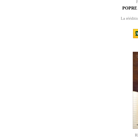
POPRE 
La rééditi
A
R