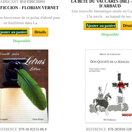
LA BÊTE DU VACCARÈS (BIL) 
FABRICANT:
IEO EDICIONS
D'ARBAUD
FICCION - FLORIAN VERNET
Une nouvelle fantastique située en C
15e siècle : au hasard de ses.
on bienvenue de ce polar, d'abord paru
en feuilleton dans La...
Ajouter au panier
Détai
jouter au panier
Détails
Disponible
Disponible
EFERENCE:
979-10-92153-08-8
REFERENCE:
978-285910-520