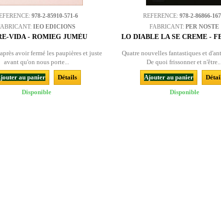
EFERENCE:
978-2-85910-571-6
REFERENCE:
978-2-86866-167
FABRICANT:
IEO EDICIONS
FABRICANT:
PER NOSTE
RE-VIDA - ROMIEG JUMÈU
LO DIABLE LA SE CREME - FE
e après avoir fermé les paupières et juste
Quatre nouvelles fantastiques et d'an
avant qu'on nous porte...
De quoi frissonner et n'être..
jouter au panier
Détails
Ajouter au panier
Détai
Disponible
Disponible