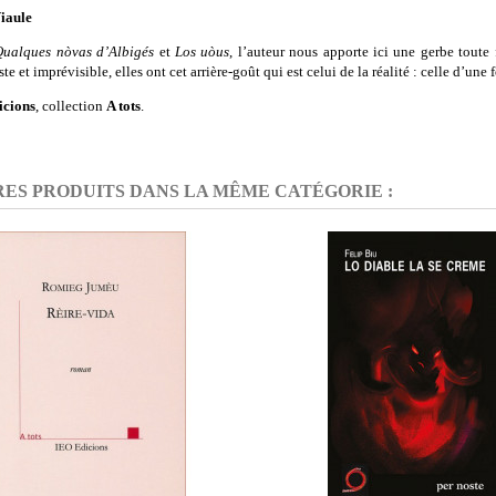
iaule
Qualques nòvas d’Albigés
et
Los uòus
, l’auteur nous apporte ici une gerbe toute
ste et imprévisible, elles ont cet arrière-goût qui est celui de la réalité : celle d’une
icions
, collection
A tots
.
RES PRODUITS DANS LA MÊME CATÉGORIE :