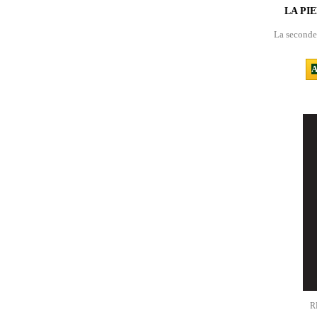
LA PIE
La seconde 
A
R