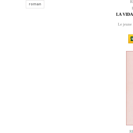
R
roman
LA VID
Le jeune 
A
R