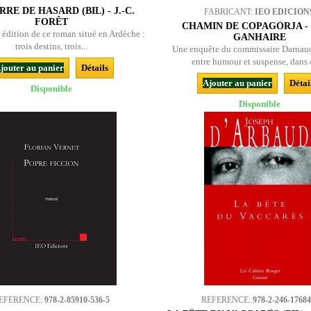
RRE DE HASARD (BIL) - J.-C.
FABRICANT:
IEO EDICION
FORÊT
CHAMIN DE COPAGÒRJA -
édition de ce roman situé en Ardèche :
GANHAIRE
trois destins, trois...
Une enquête du commissaire Darnau
entre humour et suspense, dans c
jouter au panier
Détails
Ajouter au panier
Détai
Disponible
Disponible
EFERENCE:
978-2-85910-536-5
REFERENCE:
978-2-246-17684