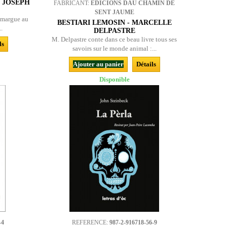
- JOSEPH
FABRICANT:
EDICIONS DAU CHAMIN DE
SENT JAUME
amargue au
BESTIARI LEMOSIN - MARCELLE
..
DELPASTRE
M. Delpastre conte dans ce beau livre tous ses
ls
savoirs sur le monde animal :...
Ajouter au panier
Détails
Disponible
-4
REFERENCE:
987-2-916718-56-9