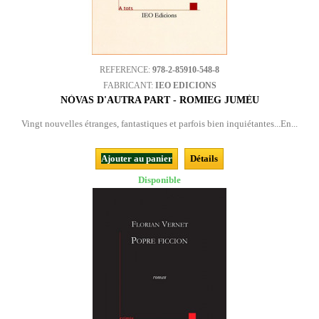
REFERENCE:
978-2-85910-548-8
FABRICANT:
IEO EDICIONS
NÒVAS D'AUTRA PART - ROMIEG JUMÈU
Vingt nouvelles étranges, fantastiques et parfois bien inquiétantes...En...
Ajouter au panier
Détails
Disponible