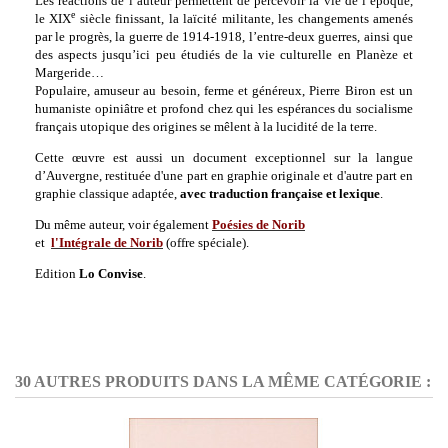
Les réactions de l’auteur permettent de percevoir la vie de l’époque,
e
le XIX
siècle finissant, la laïcité militante, les changements amenés
par le progrès, la guerre de 1914-1918, l’entre-deux guerres, ainsi que
des aspects jusqu’ici peu étudiés de la vie culturelle en Planèze et
Margeride…
Populaire, amuseur au besoin, ferme et généreux, Pierre Biron est un
humaniste opiniâtre et profond chez qui les espérances du socialisme
français utopique des origines se mêlent à la lucidité de la terre.
Cette œuvre est aussi un document exceptionnel sur la langue
d’Auvergne, restituée d'une part en graphie originale et d'autre part en
graphie classique adaptée,
avec traduction française et lexique
.
Du même auteur, voir également
Poésies de Norib
et
l'Intégrale de Norib
(offre spéciale).
Edition
Lo Convise
.
30 AUTRES PRODUITS DANS LA MÊME CATÉGORIE :