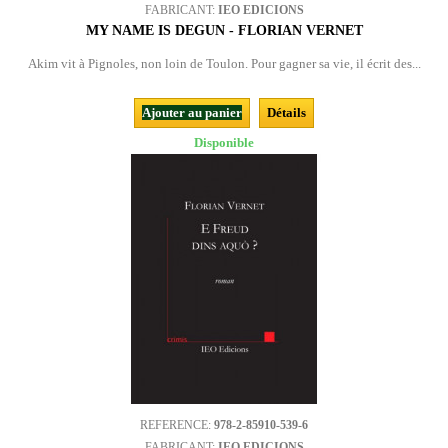
FABRICANT:
IEO EDICIONS
MY NAME IS DEGUN - FLORIAN VERNET
Akim vit à Pignoles, non loin de Toulon. Pour gagner sa vie, il écrit des...
Ajouter au panier
Détails
Disponible
REFERENCE:
978-2-85910-539-6
FABRICANT:
IEO EDICIONS