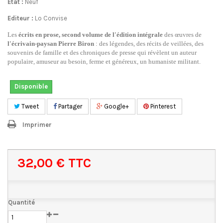
État :
Neuf
Editeur :
Lo Convise
Les
écrits en prose, second volume de l'édition intégrale
des œuvres de
l'écrivain-paysan Pierre Biron
: des l
égendes, des récits de veillées, des
souvenirs de famille et des chroniques de presse qui révèlent un auteur
populaire, amuseur au besoin, ferme et généreux, un humaniste militant.
Disponible
Tweet
Partager
Google+
Pinterest
Imprimer
32,00 €
TTC
Quantité