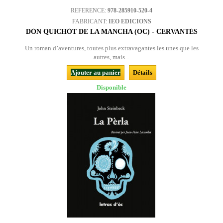
REFERENCE:
978-285910-520-4
FABRICANT:
IEO EDICIONS
DÒN QUICHÒT DE LA MANCHA (OC) - CERVANTÈS
Un roman d’aventures, toutes plus extravagantes les unes que les
autres, mais...
Ajouter au panier
Détails
Disponible