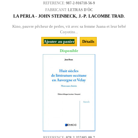
REFERENCE:
987-2-916718-56-9
FABRICANT:
LETRAS D'ÒC
LA PÈRLA - JOHN STEINBECK, J.-P. LACOMBE TRAD.
Kino, pauvre pêcheur de perles, vit avec sa femme Juana et leur bébé
Coyotito...
Ajouter au panier
Détails
Disponible
REFERENCE:
978-2-357405-09-7