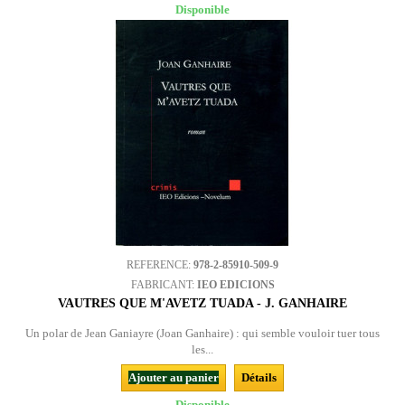
Disponible
REFERENCE:
978-2-85910-509-9
FABRICANT:
IEO EDICIONS
VAUTRES QUE M'AVETZ TUADA - J. GANHAIRE
Un polar de Jean Ganiayre (Joan Ganhaire) : qui semble vouloir tuer tous
les...
Ajouter au panier
Détails
Disponible