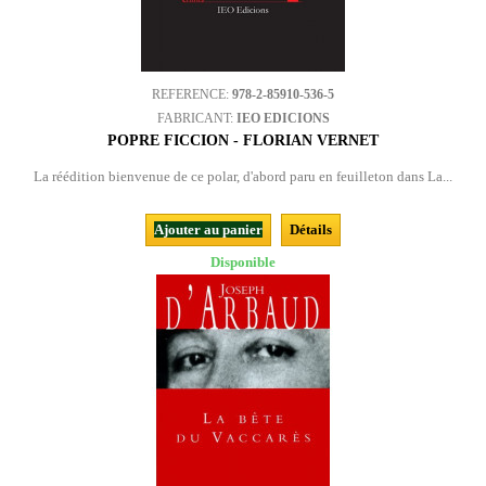
REFERENCE:
978-2-85910-536-5
FABRICANT:
IEO EDICIONS
POPRE FICCION - FLORIAN VERNET
La réédition bienvenue de ce polar, d'abord paru en feuilleton dans La...
Ajouter au panier
Détails
Disponible