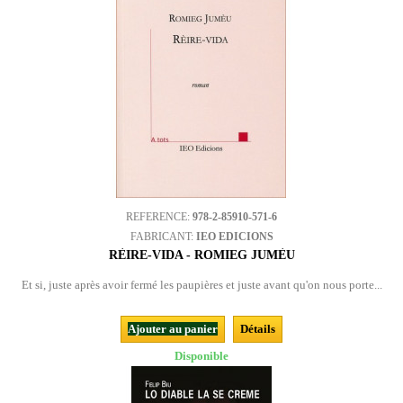
REFERENCE:
978-2-85910-571-6
FABRICANT:
IEO EDICIONS
RÈIRE-VIDA - ROMIEG JUMÈU
Et si, juste après avoir fermé les paupières et juste avant qu'on nous porte...
Ajouter au panier
Détails
Disponible