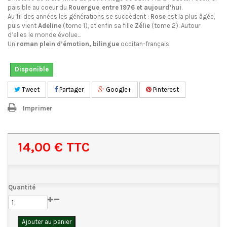
paisible au coeur du
Rouergue
,
entre 1976 et aujourd’hui
.
Au fil des années les générations se succèdent :
Rose
est la plus âgée,
puis vient
Adeline
(tome 1), et enfin sa fille
Zélie
(tome 2). Autour
d’elles le monde évolue…
Un
roman plein d’émotion, bilingue
occitan-français.
Disponible
Tweet
Partager
Google+
Pinterest
Imprimer
14,00 €
TTC
Quantité
Ajouter au panier