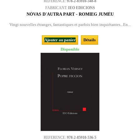
REFERENCE:
978-2-85910-548-8
FABRICANT:
IEO EDICIONS
NÒVAS D'AUTRA PART - ROMIEG JUMÈU
Vingt nouvelles étranges, fantastiques et parfois bien inquiétantes...En...
Ajouter au panier
Détails
Disponible
REFERENCE:
978-2-85910-536-5