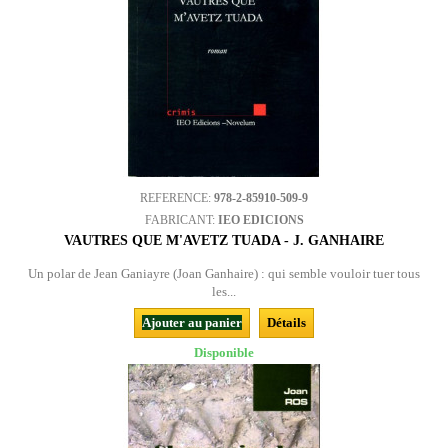
REFERENCE:
978-2-85910-509-9
FABRICANT:
IEO EDICIONS
VAUTRES QUE M'AVETZ TUADA - J. GANHAIRE
Un polar de Jean Ganiayre (Joan Ganhaire) : qui semble vouloir tuer tous
les...
Ajouter au panier
Détails
Disponible