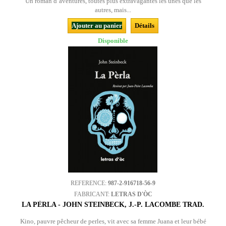
Un roman d’aventures, toutes plus extravagantes les unes que les
autres, mais...
Ajouter au panier
Détails
Disponible
REFERENCE:
987-2-916718-56-9
FABRICANT:
LETRAS D'ÒC
LA PÈRLA - JOHN STEINBECK, J.-P. LACOMBE TRAD.
Kino, pauvre pêcheur de perles, vit avec sa femme Juana et leur bébé