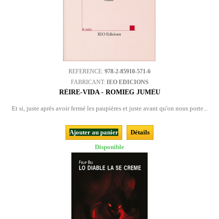
REFERENCE:
978-2-85910-571-6
FABRICANT:
IEO EDICIONS
RÈIRE-VIDA - ROMIEG JUMÈU
Et si, juste après avoir fermé les paupières et juste avant qu'on nous porte...
Ajouter au panier
Détails
Disponible