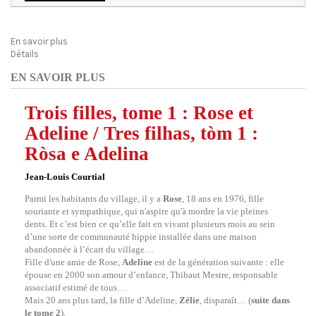
En savoir plus
Détails
EN SAVOIR PLUS
Trois filles, tome 1 : Rose et
Adeline / Tres filhas, tòm 1 :
Ròsa e Adelina
Jean-Louis Courtial
Parmi les habitants du village, il y a
Rose
, 18 ans en 1976, fille
souriante et sympathique, qui n'aspire qu'à mordre la vie pleines
dents. Et c’est bien ce qu’elle fait en vivant plusieurs mois au sein
d’une sorte de communauté hippie installée dans une maison
abandonnée à l’écart du village…
Fille d'une amie de Rose,
Adeline
est de la génération suivante : elle
épouse en 2000 son amour d’enfance, Thibaut Mestre, responsable
associatif estimé de tous…
Mais 20 ans plus tard, la fille d’Adeline,
Zélie
, disparaît… (
suite dans
le tome 2
).