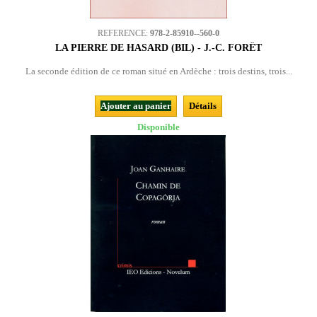
REFERENCE:
978-2-85910--560-0
LA PIERRE DE HASARD (BIL) - J.-C. FORÊT
La seconde édition de ce roman situé en Ardèche : trois destins, trois...
Ajouter au panier
Détails
Disponible